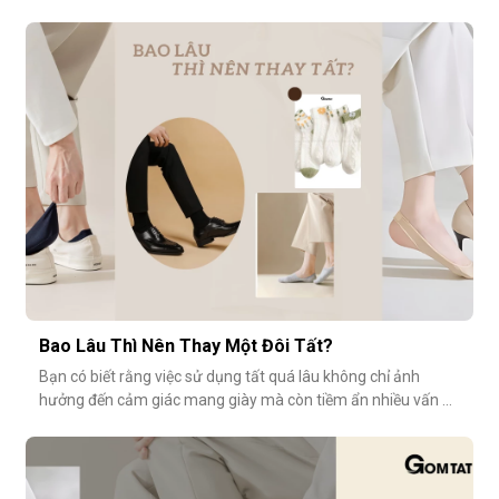
tính vượt trội về sự mềm mại, thoáng khí và độ bền cao. Hãy
cùng khám phá vì sao tất modal lại được xem là lựa chọn lý
tưởng cho những ngày dài tại văn phòng.Khi đôi chân “lên
tiếng” s
Bao Lâu Thì Nên Thay Một Đôi Tất?
Bạn có biết rằng việc sử dụng tất quá lâu không chỉ ảnh
hưởng đến cảm giác mang giày mà còn tiềm ẩn nhiều vấn đề
vệ sinh, sức khỏe? Vậy bao lâu thì nên thay một đôi tất?
Cùng GOMTAT tìm hiểu nhé.Tuổi thọ trung bình của một đôi
tất là bao lâu?Trung bình, một đôi tất sử dụng thường xuyên
(3–4 lần/tuần