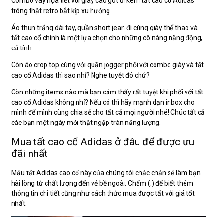
Combo váy họa tiết với giày cao gót đi kèm tất cao cổ Adidas
trông thật retro bắt kịp xu hướng
Áo thun trắng dài tay, quần short jean đi cùng giày thể thao và
tất cao cổ chính là một lựa chọn cho những cô nàng năng động,
cá tính.
Còn áo crop top cùng với quần jogger phối với combo giày và tất
cao cổ Adidas thì sao nhỉ? Nghe tuyệt đó chứ?
Còn những items nào mà bạn cảm thấy rất tuyệt khi phối với tất
cao cổ Adidas không nhỉ? Nếu có thì hãy mạnh dạn inbox cho
mình để mình cùng chia sẻ cho tất cả mọi người nhé! Chúc tất cả
các bạn một ngày mới thật ngập tràn năng lượng.
Mua tất cao cổ Adidas ở đâu để được ưu
đãi nhất
Mẫu tất Adidas cao cổ này của chúng tôi chắc chắn sẽ làm bạn
hài lòng từ chất lượng đến vẻ bề ngoài. Chấm (.) để biết thêm
thông tin chi tiết cũng như cách thức mua được tất với giá tốt
nhất.