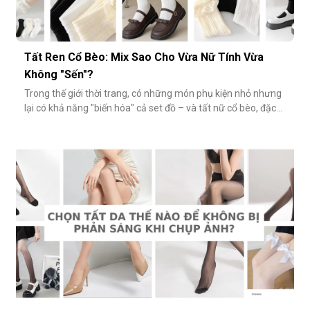
Tất Ren Cổ Bèo: Mix Sao Cho Vừa Nữ Tính Vừa
Không "Sến"?
Trong thế giới thời trang, có những món phụ kiện nhỏ nhưng
lại có khả năng "biến hóa" cả set đồ – và tất nữ cổ bèo, đặc
biệt là tất ren cổ bèo, chính là một trong số đó. Nhẹ nhàng,
nữ tính và có phần điệu đà, món phụ kiện này đôi khi bị gắn
mác "sến súa" nếu không phối đúng cách. Vậy làm sao để
diện