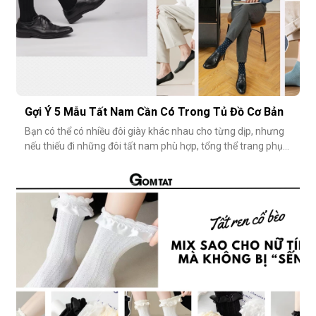
Gợi Ý 5 Mẫu Tất Nam Cần Có Trong Tủ Đồ Cơ Bản
Bạn có thể có nhiều đôi giày khác nhau cho từng dịp, nhưng
nếu thiếu đi những đôi tất nam phù hợp, tổng thể trang phục
vẫn chưa thật sự hoàn hảo. Một đôi vớ nam tưởng chừng
nhỏ nhặt, nhưng lại góp phần định hình phong cách, nâng
tầm sự chỉn chu và thể hiện gu thẩm mỹ cá nhân một cách
rõ rệt. Dưới đâ