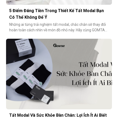
5 Điểm Đáng Tiền Trong Thiết Kế Tất Modal Bạn
Có Thể Không Để Ý
Những ai từng trải nghiệm tất modal, chắc chắn sẽ thay đổi
hoàn toàn cách nhìn về món đồ nhỏ này. Hãy cùng GOMTAT
khám phá 5 điểm đáng tiền trong thiết kế của dòng tất
modal cao cấp – những điều có thể bạn chưa từng để ý
nhưng lại ảnh hưởng rất nhiều đến trải nghiệm hằng
ngày.Chất liệu sợi modalĐiểm
Tất Modal Và Sức Khỏe Bàn Chân: Lợi Ích Ít Ai Biết