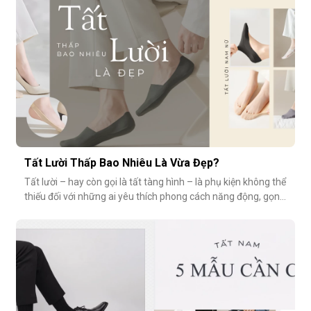
Tất Lười Thấp Bao Nhiêu Là Vừa Đẹp?
Tất lười – hay còn gọi là tất tàng hình – là phụ kiện không thể
thiếu đối với những ai yêu thích phong cách năng động, gọn
nhẹ nhưng vẫn muốn giữ sự tinh tế cho tổng thể trang phục.
Tuy nhiên, có một câu hỏi thường gặp: tất giày lười thấp bao
nhiêu là vừa đẹp? Nếu quá thấp, tất dễ bị tuột; nếu quá c