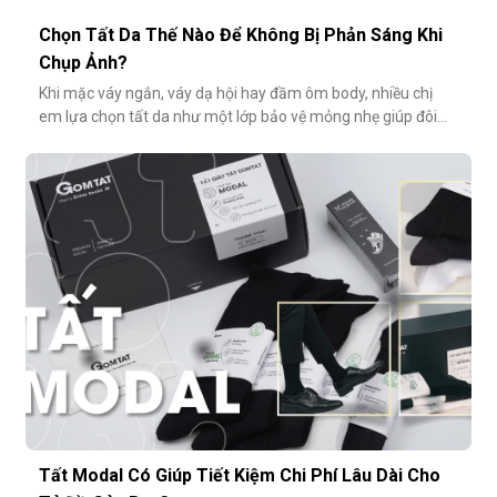
Chọn Tất Da Thế Nào Để Không Bị Phản Sáng Khi
Chụp Ảnh?
Khi mặc váy ngắn, váy dạ hội hay đầm ôm body, nhiều chị
em lựa chọn tất da như một lớp bảo vệ mỏng nhẹ giúp đôi
chân thêm thon gọn, đều màu và che đi khuyết điểm nhỏ.
Tuy nhiên, không ít người gặp phải tình huống dở khóc dở
cười: đôi chân phản chiếu ánh sáng trắng loá trong ảnh, lộ rõ
lớp tất khiến
Tất Modal Có Giúp Tiết Kiệm Chi Phí Lâu Dài Cho