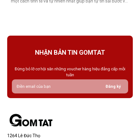
một cách tinh tế và tự nhiên nhất giúp bạn tự tin sải bước với
váy ngắn, quần short hay giày cao gót trong những dịp quan
trọng.Tất che khuyết điểm là gì và vì sao nên dùng?Khác với
tất thông thường, tất che khuyết điểm được thiết kế với mục
NHẬN BẢN TIN GOMTAT
Đừng bỏ lỡ cơ hội săn những voucher hàng hiệu đẳng cấp mỗi
tuần
Đăng ký
1264 Lê Đức Thọ