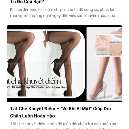
Tủ Đồ Của Bạn?
Khi nói đến việc tiết kiệm chi phí cho tủ đồ công sở, phần lớn
mọi người thường nghĩ ngay đến việc săn khuyến mãi, mua
combo hoặc tối giản số lượng món đồ. Tuy nhiên, có một
cách tiết kiệm bền vững và tinh tế hơn rất nhiều: đầu tư vào
chất lượng từ những món nhỏ nhất. Cụ thể hơn, tất modal
không chỉ
Tất Che Khuyết Điểm – "Vũ Khí Bí Mật" Giúp Đôi
Chân Luôn Hoàn Hảo
Tất che khuyết điểm, món đồ giúp đôi chân trở nên hoàn hảo