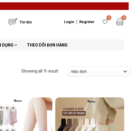
0
0
Login
Register
Tin tức
N DỤNG
THEO DÕI ĐƠN HÀNG
9
Mặc định