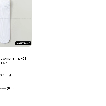
ổ cao mỏng mát HOT-
1304
0.000 ₫
(0.0)