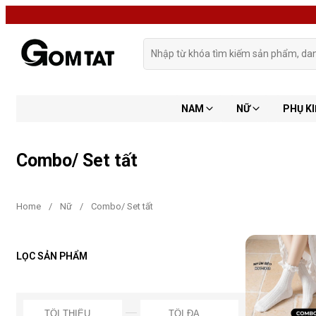
NAM
NỮ
PHỤ KI
Combo/ Set tất
Home
/
Nữ
/
Combo/ Set tất
LỌC SẢN PHẨM