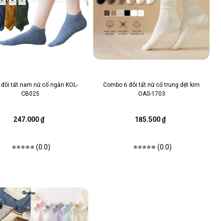
 đôi tất nam nữ cổ ngắn KOL-
Combo 6 đôi tất nữ cổ trung dệt kim
CB025
OAS-1703
247.000 ₫
185.500 ₫
(0.0)
(0.0)