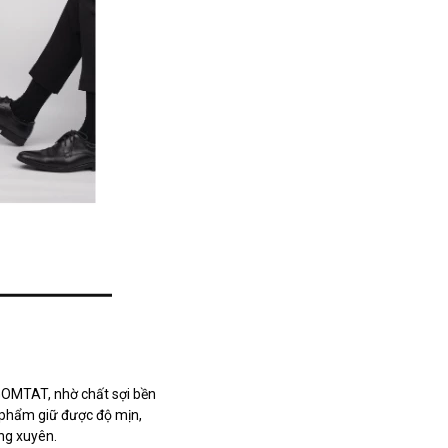
 GOMTAT, nhờ chất sợi bền
n phẩm giữ được độ mịn,
ng xuyên.