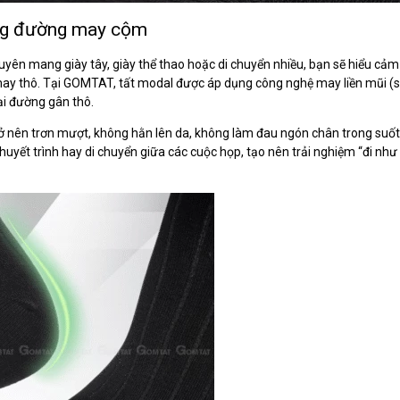
ông đường may cộm
uyên mang giày tây, giày thể thao hoặc di chuyển nhiều, bạn sẽ hiểu cảm 
may thô. Tại GOMTAT, tất modal được áp dụng công nghệ may liền mũi (s
ại đường gân thô.
 trở nên trơn mượt, không hằn lên da, không làm đau ngón chân trong suốt
thuyết trình hay di chuyển giữa các cuộc họp, tạo nên trải nghiệm “đi nh