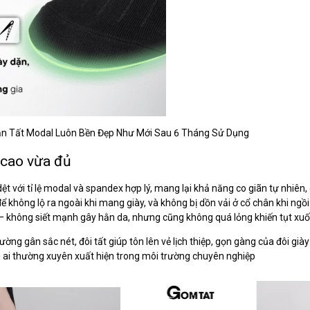
n Tất Modal Luôn Bền Đẹp Như Mới Sau 6 Tháng Sử Dụng
 cao vừa đủ
t với tỉ lệ modal và spandex hợp lý, mang lại khả năng co giãn tự nhiê
ể không lộ ra ngoài khi mang giày, và không bị dồn vải ở cổ chân khi ngồi
t – không siết mạnh gây hằn da, nhưng cũng không quá lỏng khiến tụt xuống
ường gân sắc nét, đôi tất giúp tôn lên vẻ lịch thiệp, gọn gàng của đôi gi
g ai thường xuyên xuất hiện trong môi trường chuyên nghiệp