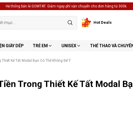
Hệ thống bán lẻ GOMTAT. Giảm ngay phí vận chuyển cho đơn hàng từ 300k.
Hot Deals
ỆN GIÀY DÉP
TRẺ EM
UNISEX
THỂ THAO VÀ CHUYÊ
 Thiết Kế Tất Modal Bạn Có Thể Không Để Ý
Tiền Trong Thiết Kế Tất Modal B