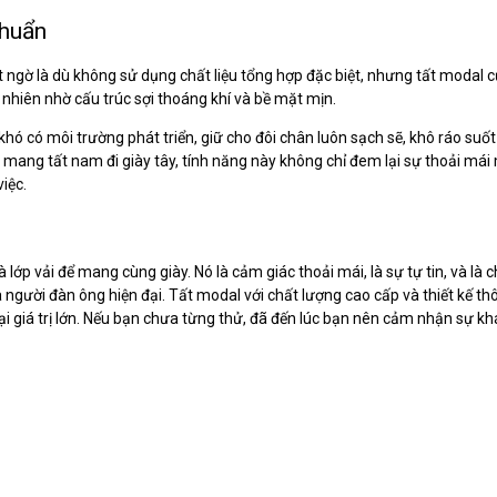
khuẩn
t ngờ là dù không sử dụng chất liệu tổng hợp đặc biệt, nhưng tất modal
nhiên nhờ cấu trúc sợi thoáng khí và bề mặt mịn.
khó có môi trường phát triển, giữ cho đôi chân luôn sạch sẽ, khô ráo suốt
mang tất nam đi giày tây, tính năng này không chỉ đem lại sự thoải má
việc.
à lớp vải để mang cùng giày. Nó là cảm giác thoải mái, là sự tự tin, và là c
người đàn ông hiện đại. Tất modal với chất lượng cao cấp và thiết kế t
 giá trị lớn. Nếu bạn chưa từng thử, đã đến lúc bạn nên cảm nhận sự khá