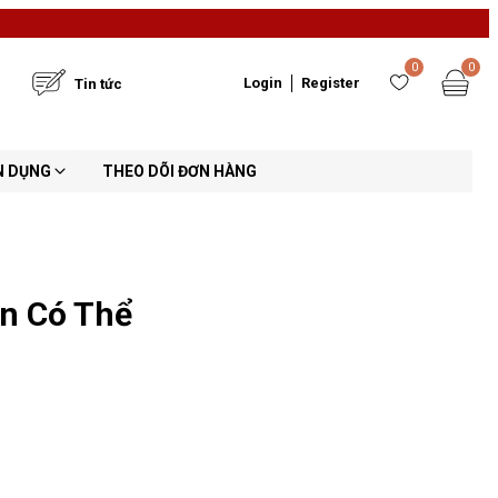
0
0
Login
Register
Tin tức
N DỤNG
THEO DÕI ĐƠN HÀNG
ạn Có Thể