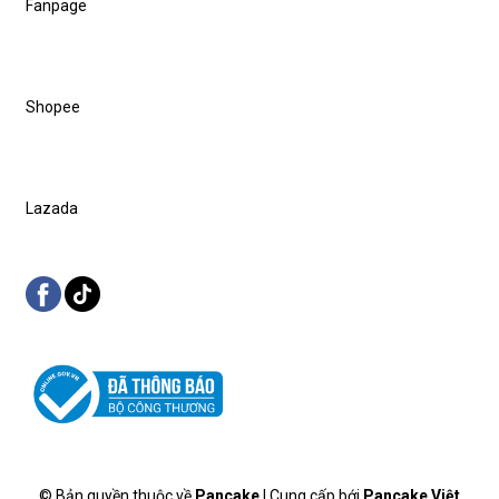
Fanpage
Shopee
Lazada
© Bản quyền thuộc về
Pancake
| Cung cấp bới
Pancake Việt