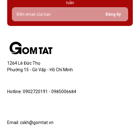
tuần
Đăng ký
1264 Lê Đức Thọ
Phường 15 - Gò Vấp - Hồ Chí Minh
Hotline: 0902720191 - 0985006684
Email: cskh@gomtat.vn