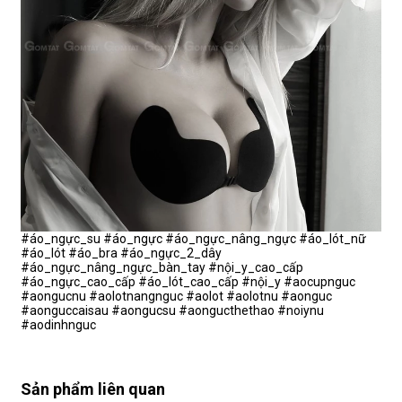
#áo_ngực_su #áo_ngực #áo_ngực_nâng_ngực #áo_lót_nữ
#áo_lót #áo_bra #áo_ngực_2_dây
#áo_ngực_nâng_ngực_bàn_tay #nội_y_cao_cấp
#áo_ngực_cao_cấp #áo_lót_cao_cấp #nội_y #aocupnguc
#aongucnu #aolotnangnguc #aolot #aolotnu #aonguc
#aonguccaisau #aongucsu #aongucthethao #noiynu
#aodinhnguc
Sản phẩm liên quan