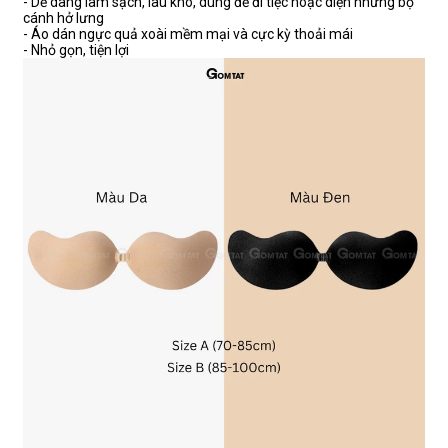
- Dễ dàng làm sạch, lau khô, dùng để đi tiệc hoặc diện những bộ
cánh hở lưng
- Áo dán ngực quả xoài mềm mại và cực kỳ thoải mái
- Nhỏ gọn, tiện lợi