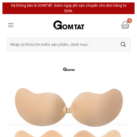
Hệ thống bán lẻ GOMTAT. Giảm ngay phí vận chuyển cho đơn hàng từ
300k.
0