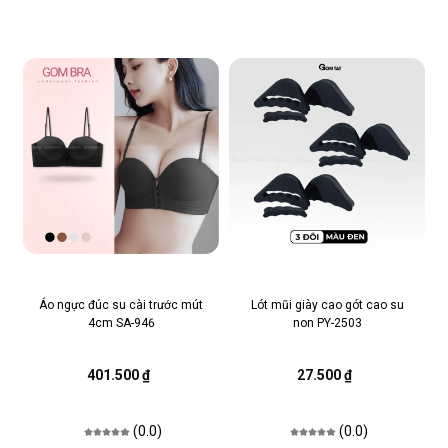
Áo ngực đúc su cài trước mút
Lót mũi giày cao gót cao su
4cm SA-946
non PY-2503
401.500 ₫
27.500 ₫
(0.0)
(0.0)