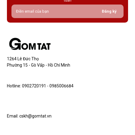
tuần
Đăng ký
1264 Lê Đức Thọ
Phường 15 - Gò Vấp - Hồ Chí Minh
Hotline: 0902720191 - 0985006684
Email: cskh@gomtat.vn