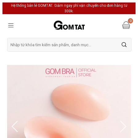
Hệ thống bán lẻ GOMTAT. Giảm ngay phí vận chuyển cho đơn hàng từ
300k.
0