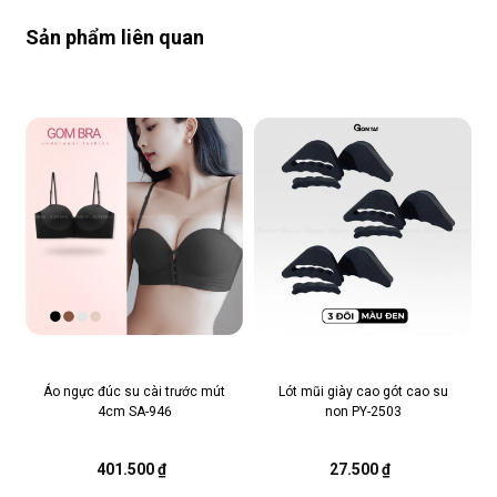
Sản phẩm liên quan
Áo ngực đúc su cài trước mút
Lót mũi giày cao gót cao su
4cm SA-946
non PY-2503
401.500 ₫
27.500 ₫