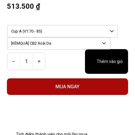
513.500 ₫
Cup A (V1:70 - 85)
[KÈMQUÀ] CB2 Xoài Da
Thêm vào giỏ
MUA NGAY
Tích điểm thành viên cho mỗi lần mua