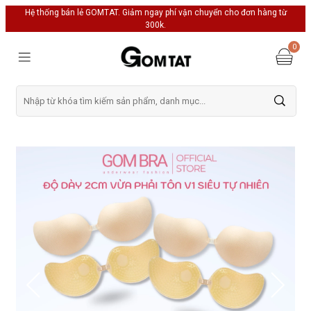
Hệ thống bán lẻ GOMTAT. Giảm ngay phí vận chuyển cho đơn hàng từ
300k.
0