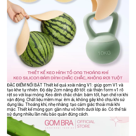
ĐẶC ĐIỂM NỔI BẬT Thiết kế quả xoài nâng V1: giúp gom V1 và
tạo khe tự nhiên. Độ dày 2cm nâng đỡ tốt: cải thiện form v1 rõ
rệt so với loại mỏng. Keo dính chắc chắn: bám tốt, hạn chế rơi khi
vận động. Chất liệu mềm mại: êm ái, không gây khó chịu khi sử
dụng lâu. Thoáng khí, nhẹ nhàng: tạo cảm giác thoải mái khi
mặc. Thiết kế mỏng gọn: gần như vô hình dưới lớp áo. Có thể tái
sử dụng nhiều lần nếu bảo quản đúng cách.