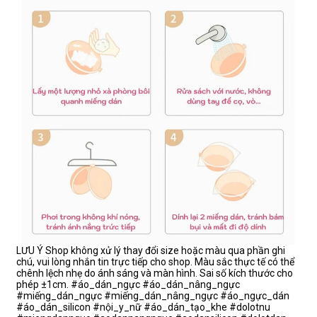
LƯU Ý Shop không xử lý thay đổi size hoặc màu qua phần ghi
chú, vui lòng nhắn tin trực tiếp cho shop. Màu sắc thực tế có thể
chênh lệch nhẹ do ánh sáng và màn hình. Sai số kích thước cho
phép ±1cm. #áo_dán_ngực #áo_dán_nâng_ngực
#miếng_dán_ngực #miếng_dán_nâng_ngực #áo_ngực_dán
#áo_dán_silicon #nội_y_nữ #áo_dán_tạo_khe #dolotnu