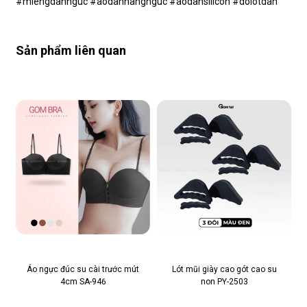
#miengdannguc #aodannangnguc #aodansilicon #dolotdan
Sản phẩm liên quan
Áo ngực đúc su cài trước mút
Lót mũi giày cao gót cao su
4cm SA-946
non PY-2503