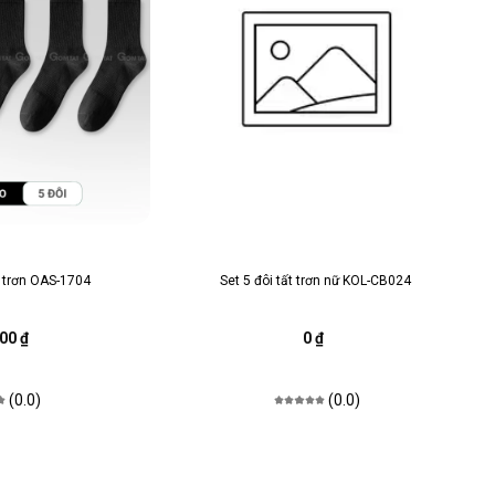
 trơn OAS-1704
Set 5 đôi tất trơn nữ KOL-CB024
00 ₫
0 ₫
(0.0)
(0.0)