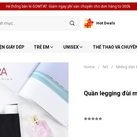
Hệ thống bán lẻ GOMTAT. Giảm ngay phí vận chuyển cho đơn hàng từ 300k.
Hot Deals
ỆN GIÀY DÉP
TRẺ EM
UNISEX
THỂ THAO VÀ CHUYÊ
Home
/
Nữ
/
Miếng dán 
Quần legging đùi 