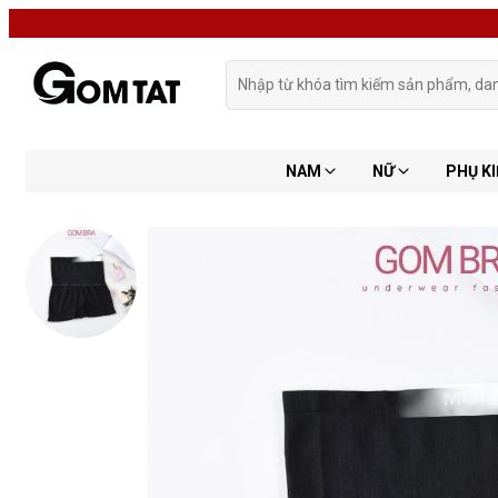
NAM
NỮ
PHỤ KI