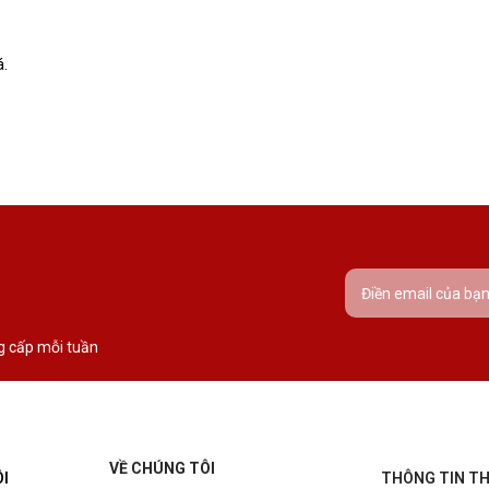
á.
g cấp mỗi tuần
VỀ CHÚNG TÔI
ÔI
THÔNG TIN T