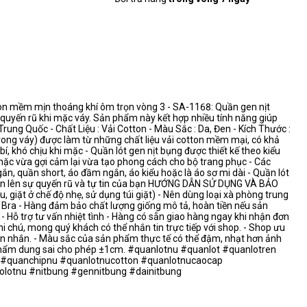
ton mềm mịn thoáng khí ôm trọn vòng 3 - SA-1168: Quần gen nịt
à quyến rũ khi mặc váy. Sản phẩm này kết hợp nhiều tính năng giúp
ung Quốc - Chất Liệu : Vải Cotton - Màu Sắc : Da, Đen - Kích Thước :
ong váy) được làm từ những chất liệu vải cotton mềm mại, có khả
, khó chịu khi mặc - Quần lót gen nịt bụng được thiết kế theo kiểu
mặc vừa gợi cảm lại vừa tạo phong cách cho bộ trang phục - Các
n, quần short, áo đầm ngắn, áo kiểu hoặc là áo sơ mi dài - Quần lót
tôn lên sự quyến rũ và tự tin của bạn HƯỚNG DẪN SỬ DỤNG VÀ BẢO
 giặt ở chế độ nhẹ, sử dụng túi giặt) - Nên dùng loại xà phòng trung
ra - Hàng đảm bảo chất lượng giống mô tả, hoàn tiền nếu sản
Hỗ trợ tư vấn nhiệt tình - Hàng có sẵn giao hàng ngay khi nhận đơn
 chú, mong quý khách có thể nhắn tin trực tiếp với shop. - Shop ưu
tin nhắn. - Màu sắc của sản phẩm thực tế có thể đậm, nhạt hơn ảnh
n phẩm dung sai cho phép ±1cm. #quanlotnu #quanlot #quanlotren
#quanchipnu #quanlotnucotton #quanlotnucaocap
olotnu #nitbung #gennitbung #dainitbung