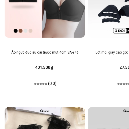
Áo ngực đúc su cài trước mút 4cm SA-946
Lót mũi giày cao gót
401.500 ₫
27.5
(0.0)