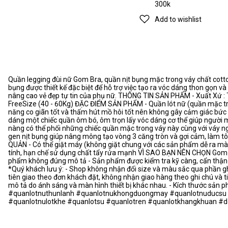
300k
Add to wishlist
Quần legging đùi nữ Gom Bra, quần nịt bụng mặc trong váy chất cot
bụng được thiết kế đặc biệt để hỗ trợ việc tạo ra vóc dáng thon gọn v
nâng cao vẻ đẹp tự tin của phụ nữ. THÔNG TIN SẢN PHẨM - Xuất Xứ : Tr
FreeSize (40 - 60Kg) ĐẶC ĐIỂM SẢN PHẨM - Quần lót nữ (quần mặc tr
năng co giãn tốt và thấm hút mồ hôi tốt nên không gây cảm giác bức bí
dáng một chiếc quần ôm bó, ôm trọn lấy vóc dáng cơ thể giúp người 
nàng có thể phối những chiếc quần mặc trong váy này cùng với váy ngắ
gen nịt bụng giúp nâng mông tạo vòng 3 căng tròn và gợi cảm, làm 
QUẢN - Có thể giặt máy (không giặt chung với các sản phẩm dễ ra màu,
tính, hạn chế sử dụng chất tẩy rửa mạnh VÌ SAO BẠN NÊN CHỌN Gom B
phẩm không đúng mô tả - Sản phẩm được kiểm tra kỹ càng, cẩn thận - 
*Quý khách lưu ý: - Shop không nhận đổi size và màu sắc qua phần ghi
tiên giao theo đơn khách đặt, không nhận giao hàng theo ghi chú và 
mô tả do ánh sáng và màn hình thiết bị khác nhau. - Kích thước sả
#quanlotnuthunlanh #quanlotnukhongduongmay #quanlotnuducsu 
#quanlotnulotkhe #quanlotsu #quanlotren #quanlotkhangkhuan #d