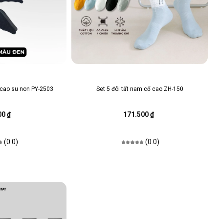
 cao su non PY-2503
Set 5 đôi tất nam cổ cao ZH-150
00 ₫
171.500 ₫
(0.0)
(0.0)