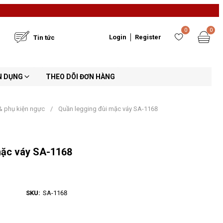
0
0
Login
Register
Tin tức
N DỤNG
THEO DÕI ĐƠN HÀNG
& phụ kiện ngực
/
Quần legging đùi mặc váy SA-1168
mặc váy SA-1168
SKU:
SA-1168