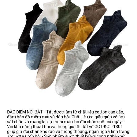
ĐẶC ĐIỂM NỔI BẬT - Tất được làm từ chất liệu cotton cao cấp,
đảm bảo độ mềm mại và đàn hồi. Chất liệu co giãn giúp vớ ôm
sát chân và mang lại sự thoải mái cho đôi chân suốt cả ngày -
Với khả năng thoát hơi và thông gió tốt, tất vớ GOT-KOL-1301
giúp giữ đôi chân khô ráo và thông thoáng, ngăn ngừa tình trạng
ẩm ướt và mồ hôi - Sản phẩm được thiết kế với công nghệ khử