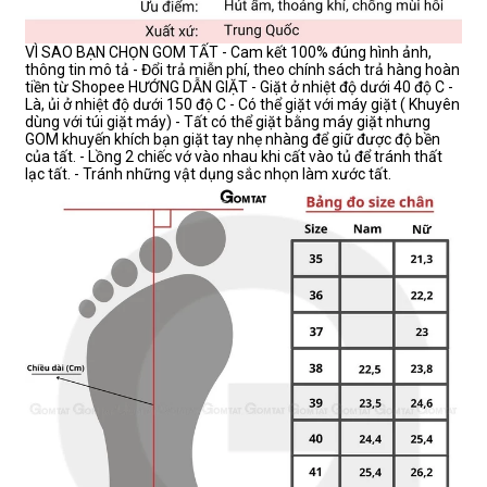
VÌ SAO BẠN CHỌN GOM TẤT - Cam kết 100% đúng hình ảnh,
thông tin mô tả - Đổi trả miễn phí, theo chính sách trả hàng hoàn
tiền từ Shopee HƯỚNG DẪN GIẶT - Giặt ở nhiệt độ dưới 40 độ C -
Là, ủi ở nhiệt độ dưới 150 độ C - Có thể giặt với máy giặt ( Khuyên
dùng với túi giặt máy) - Tất có thể giặt bằng máy giặt nhưng
GOM khuyến khích bạn giặt tay nhẹ nhàng để giữ được độ bền
của tất. - Lồng 2 chiếc vớ vào nhau khi cất vào tủ để tránh thất
lạc tất. - Tránh những vật dụng sắc nhọn làm xước tất.