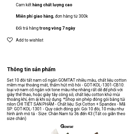
Cam kết
hàng chất lượng cao
Miễn phí giao hàng
, đơn hàng từ 300k
Đổi trả hàng
trong vòng 7 ngày
Add to wishlist
Thông tin sản phẩm
Set 10 đôi tất nam cổ ngắn GOMTAT nhiều màu, chất liệu cotton
mềm mại thoáng mát, thấm hút mồ hôi - GOT-KOL-1301-CB10:
loại vớ nam cổ ngắn với tone màu nhẹ nhàng rất dễ để phối với
giày thể thao, hoặc giày tây công sở, chất liệu cotton khử mùi
thoáng khí, êm ái khi sử dụng. *Shop xin phép đóng gói bằng túi
nilon CHI TIẾT SẢN PHẨM - Chất liệu: Sợi Cotton + Spandex - Mã
SP: GOT-KOL-1301 - Quy cách đóng gói: Gói 10 đôi, 10 màu như
hình ảnh mô tả - Size: Chân Nam từ 36 đến 43 (Tất co giãn theo
size chân)