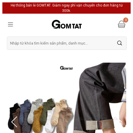
Hệ thống bán lẻ GOMTAT. Giảm ngay phí vận chuyển cho đơn hàng từ
300k.
0