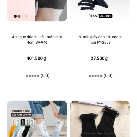
Áo ngực đúc su cài trước mút
Lót mũi giày cao gót cao su
4cm SA-946
non PY-2503
401.500 ₫
27.500 ₫
(0.0)
(0.0)