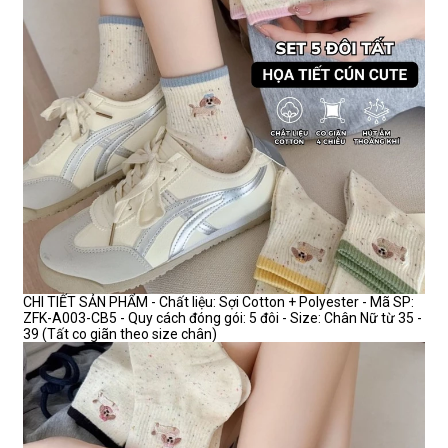
CHI TIẾT SẢN PHẨM - Chất liệu: Sợi Cotton + Polyester - Mã SP:
ZFK-A003-CB5 - Quy cách đóng gói: 5 đôi - Size: Chân Nữ từ 35 -
39 (Tất co giãn theo size chân)