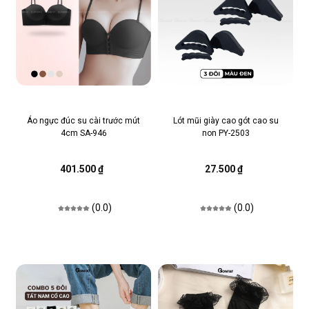
Áo ngực đúc su cài trước mút
Lót mũi giày cao gót cao su
4cm SA-946
non PY-2503
401.500 ₫
27.500 ₫
(0.0)
(0.0)