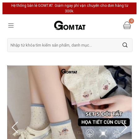
Hệ thống bán lẻ GOMTAT. Giảm ngay phí vận chuyển cho đơn hàng từ
300k.
0