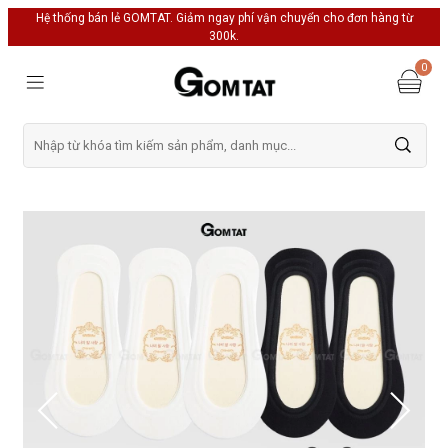
Hệ thống bán lẻ GOMTAT. Giảm ngay phí vận chuyển cho đơn hàng từ
300k.
0