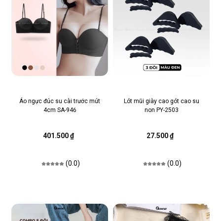
Áo ngực đúc su cài trước mút
Lót mũi giày cao gót cao su
4cm SA-946
non PY-2503
401.500 ₫
27.500 ₫
(0.0)
(0.0)