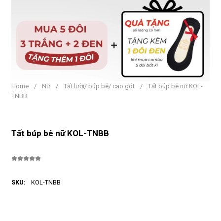
Home
/
Nữ
/
Tất lười/ búp bê/ cao gót
/
Tất búp bê nữ KOL-
TNBB
Tất búp bê nữ KOL-TNBB
SKU:
KOL-TNBB