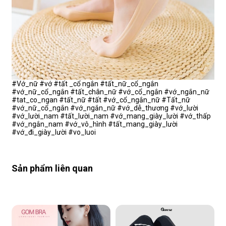
#Vớ_nữ #vớ #tất _cổ ngắn #tất_nữ_cổ_ngắn
#vớ_nữ_cổ_ngắn #tất_chân_nữ #vớ_cổ_ngắn #vớ_ngắn_nữ
#tat_co_ngan #tất_nữ #tất #vớ_cổ_ngắn_nữ #Tất_nữ
#vớ_nữ_cổ_ngắn #vớ_ngắn_nữ #vớ_dễ_thương #vớ_lười
#vớ_lười_nam #tất_lười_nam #vớ_mang_giày_lười #vớ_thấp
#vớ_ngắn_nam #vớ_vô_hình #tất_mang_giày_lười
#vớ_đi_giày_lười #vo_luoi
Sản phẩm liên quan