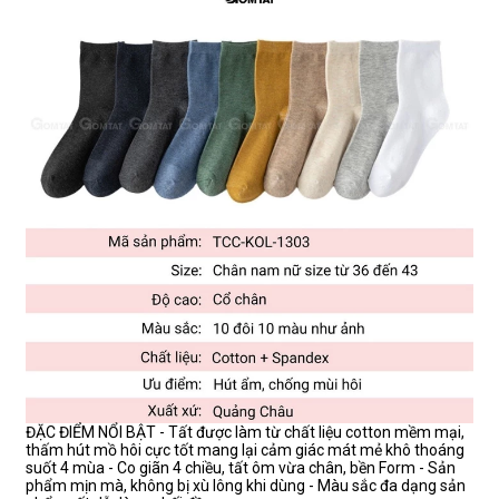
ĐẶC ĐIỂM NỔI BẬT - Tất được làm từ chất liệu cotton mềm mại,
thấm hút mồ hôi cực tốt mang lại cảm giác mát mẻ khô thoáng
suốt 4 mùa - Co giãn 4 chiều, tất ôm vừa chân, bền Form - Sản
phẩm mịn mà, không bị xù lông khi dùng - Màu sắc đa dạng sản