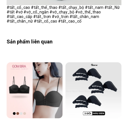
#tất_cổ_cao #tất_thể_thao #tất_chạy_bộ #tất_nam #tất_Nữ
#tất #vớ #vớ_cổ_ngắn #vớ_chạy_bộ #vớ_thể_thao
#tất_cao_cấp #tất_trơn #vớ_trơn #tất_chân_nam
#tất_chân_nữ #tất_cổ_cao #tất_cao_cổ
Sản phẩm liên quan