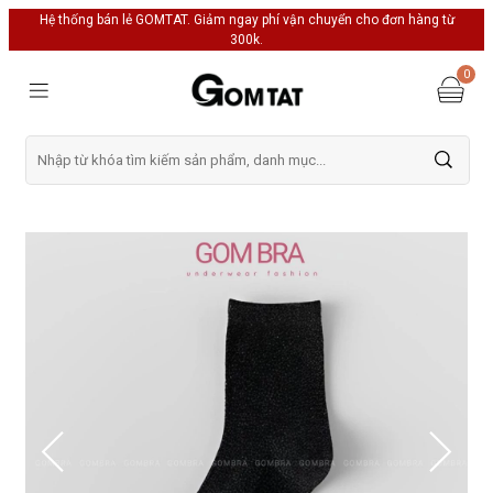
Hệ thống bán lẻ GOMTAT. Giảm ngay phí vận chuyển cho đơn hàng từ
300k.
0