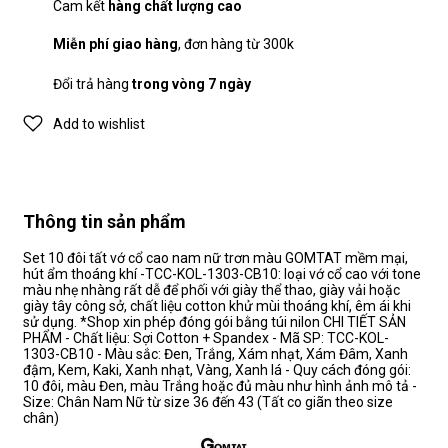
Cam kết
hàng chất lượng cao
Miễn phí giao hàng
, đơn hàng từ 300k
Đổi trả hàng
trong vòng 7 ngày
Add to wishlist
Thông tin sản phẩm
Set 10 đôi tất vớ cổ cao nam nữ trơn màu GOMTAT mềm mại,
hút ẩm thoáng khí -TCC-KOL-1303-CB10: loại vớ cổ cao với tone
màu nhẹ nhàng rất dễ để phối với giày thể thao, giày vải hoặc
giày tây công sở, chất liệu cotton khử mùi thoáng khí, êm ái khi
sử dụng. *Shop xin phép đóng gói bằng túi nilon CHI TIẾT SẢN
PHẨM - Chất liệu: Sợi Cotton + Spandex - Mã SP: TCC-KOL-
1303-CB10 - Màu sắc: Đen, Trắng, Xám nhạt, Xám Đâm, Xanh
đậm, Kem, Kaki, Xanh nhạt, Vàng, Xanh lá - Quy cách đóng gói:
10 đôi, màu Đen, màu Trắng hoặc đủ màu như hình ảnh mô tả -
Size: Chân Nam Nữ từ size 36 đến 43 (Tất co giãn theo size
chân)