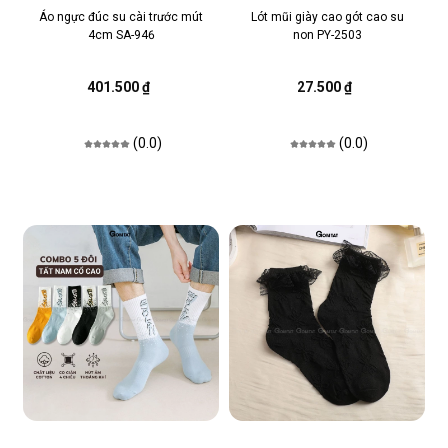
Áo ngực đúc su cài trước mút
Lót mũi giày cao gót cao su
4cm SA-946
non PY-2503
401.500 ₫
27.500 ₫
(0.0)
(0.0)