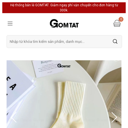
Hệ thống bán lẻ GOMTAT. Giảm ngay phí vận chuyển cho đơn hàng từ
300k.
0