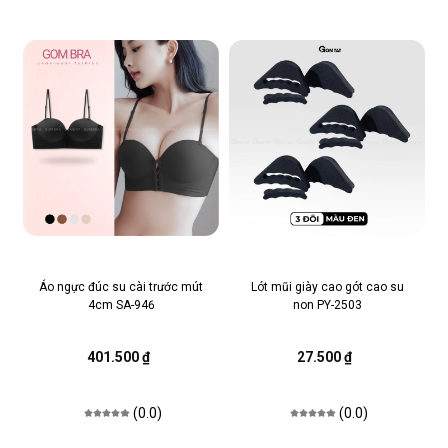
Áo ngực đúc su cài trước mút
Lót mũi giày cao gót cao su
4cm SA-946
non PY-2503
401.500 ₫
27.500 ₫
(0.0)
(0.0)