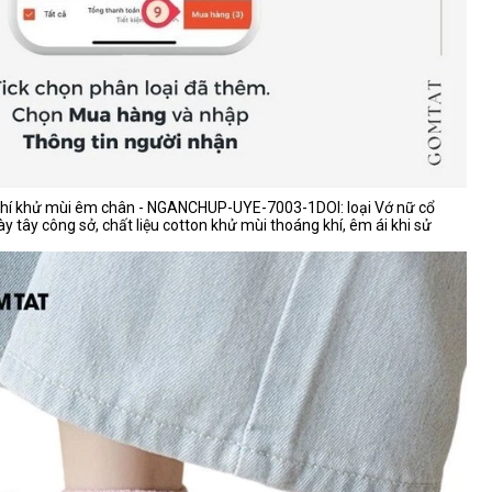
khí khử mùi êm chân - NGANCHUP-UYE-7003-1DOI: loại Vớ nữ cổ
y tây công sở, chất liệu cotton khử mùi thoáng khí, êm ái khi sử