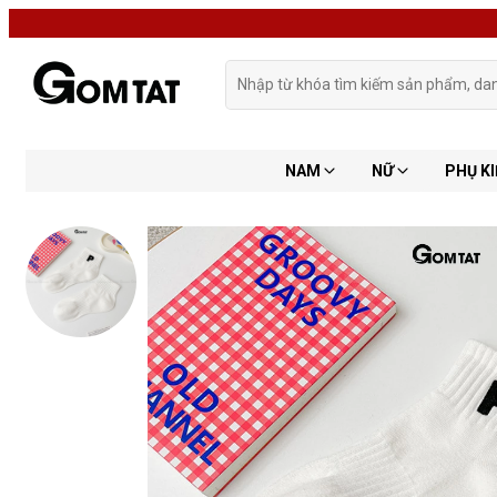
NAM
NỮ
PHỤ KI