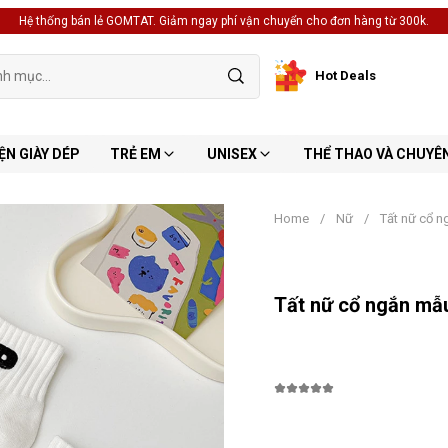
Hệ thống bán lẻ GOMTAT. Giảm ngay phí vận chuyển cho đơn hàng từ 300k.
Hot Deals
ỆN GIÀY DÉP
TRẺ EM
UNISEX
THỂ THAO VÀ CHUYÊ
Home
/
Nữ
/
Tất nữ cổ 
Tất nữ cổ ngắn mẫ