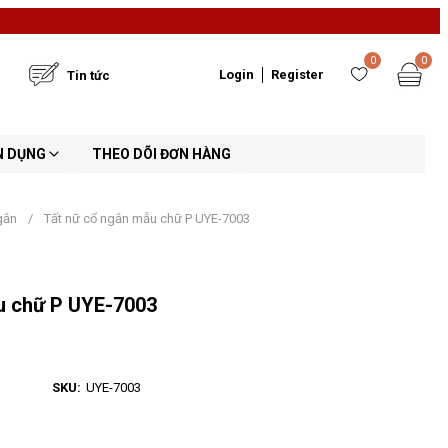
0
0
Login
Register
Tin tức
N DỤNG
THEO DÕI ĐƠN HÀNG
ngắn
/
Tất nữ cổ ngắn mẫu chữ P UYE-7003
u chữ P UYE-7003
SKU:
UYE-7003