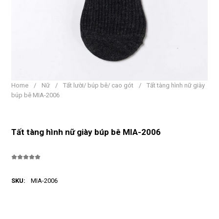
Home
/
Nữ
/
Tất lười/ búp bê/ cao gót
/
Tất tàng hình nữ giày
búp bê MIA-2006
Tất tàng hình nữ giày búp bê MIA-2006
SKU:
MIA-2006