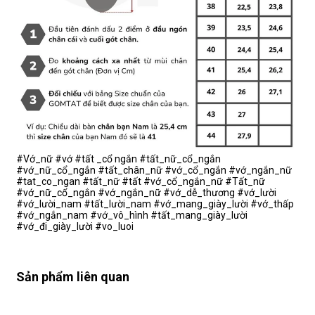
#Vớ_nữ #vớ #tất _cổ ngắn #tất_nữ_cổ_ngắn
#vớ_nữ_cổ_ngắn #tất_chân_nữ #vớ_cổ_ngắn #vớ_ngắn_nữ
#tat_co_ngan #tất_nữ #tất #vớ_cổ_ngắn_nữ #Tất_nữ
#vớ_nữ_cổ_ngắn #vớ_ngắn_nữ #vớ_dễ_thương #vớ_lười
#vớ_lười_nam #tất_lười_nam #vớ_mang_giày_lười #vớ_thấp
#vớ_ngắn_nam #vớ_vô_hình #tất_mang_giày_lười
#vớ_đi_giày_lười #vo_luoi
Sản phẩm liên quan