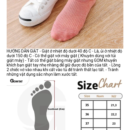
HƯỚNG DẪN GIẶT - Giặt ở nhiệt độ dưới 40 độ C - Là, ủi ở nhiệt độ
dưới 150 độ C - Có thể giặt với máy giặt ( Khuyên dùng với túi
giặt máy) - Tất có thể giặt bằng máy giặt nhưng GOM khuyến
khích bạn giặt tay nhẹ nhàng để giữ được độ bền của tất. - Lồng
2 chiếc vớ vào nhau khi cất vào tủ để tránh thất lạc tất. - Tránh
những vật dụng sắc nhọn làm xước tất.