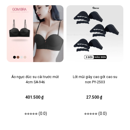
Áo ngực đúc su cài trước mút
Lót mũi giày cao gót cao su
4cm SA-946
non PY-2503
401.500 ₫
27.500 ₫
(0.0)
(0.0)