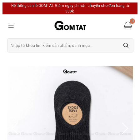
Hệ thống bán lẻ GOMTAT. Giảm ngay phí vận chuyển cho đơn hàng từ
300k.
0