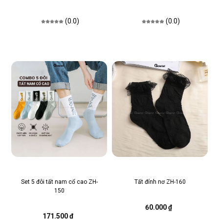
(0.0)
(0.0)
Set 5 đôi tất nam cổ cao ZH-
Tất đính nơ ZH-160
150
60.000 ₫
171.500 ₫