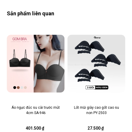
Sản phẩm liên quan
Áo ngực đúc su cài trước mút
Lót mũi giày cao gót cao su
4cm SA-946
non PY-2503
401.500 ₫
27.500 ₫