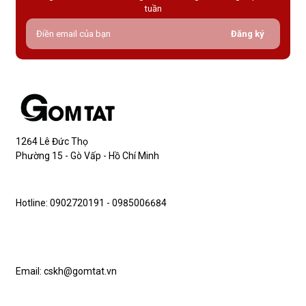
tuần
Đăng ký
1264 Lê Đức Thọ
Phường 15 - Gò Vấp - Hồ Chí Minh
Hotline: 0902720191 - 0985006684
Email: cskh@gomtat.vn