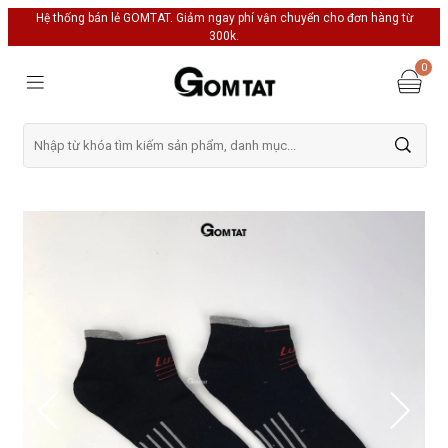
Hệ thống bán lẻ GOMTAT. Giảm ngay phí vận chuyển cho đơn hàng từ
300k.
0