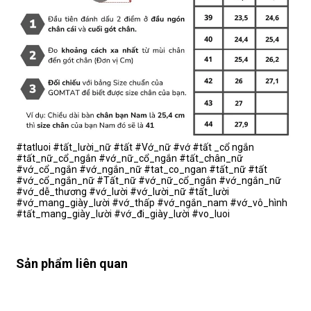
#tatluoi #tất_lười_nữ #tất #Vớ_nữ #vớ #tất _cổ ngắn
#tất_nữ_cổ_ngắn #vớ_nữ_cổ_ngắn #tất_chân_nữ
#vớ_cổ_ngắn #vớ_ngắn_nữ #tat_co_ngan #tất_nữ #tất
#vớ_cổ_ngắn_nữ #Tất_nữ #vớ_nữ_cổ_ngắn #vớ_ngắn_nữ
#vớ_dễ_thương #vớ_lười #vớ_lười_nữ #tất_lười
#vớ_mang_giày_lười #vớ_thấp #vớ_ngắn_nam #vớ_vô_hình
#tất_mang_giày_lười #vớ_đi_giày_lười #vo_luoi
Sản phẩm liên quan