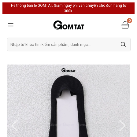
Hệ thống bán lẻ GOMTAT. Giảm ngay phí vận chuyển cho đơn hàng từ
300k.
0