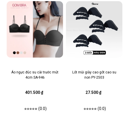
Áo ngực đúc su cài trước mút
Lót mũi giày cao gót cao su
4cm SA-946
non PY-2503
401.500 ₫
27.500 ₫
(0.0)
(0.0)