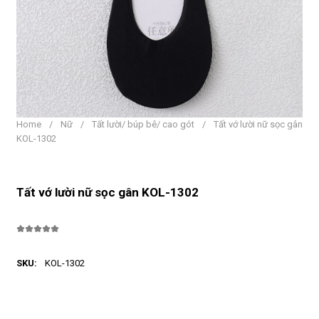
Home
/
Nữ
/
Tất lười/ búp bê/ cao gót
/
Tất vớ lười nữ sọc gân
KOL-1302
Tất vớ lười nữ sọc gân KOL-1302
SKU:
KOL-1302