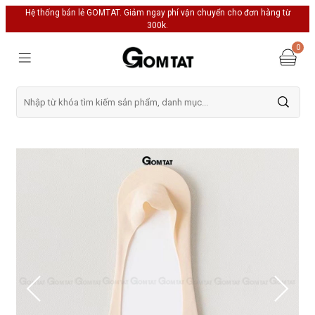
Hệ thống bán lẻ GOMTAT. Giảm ngay phí vận chuyển cho đơn hàng từ
300k.
0