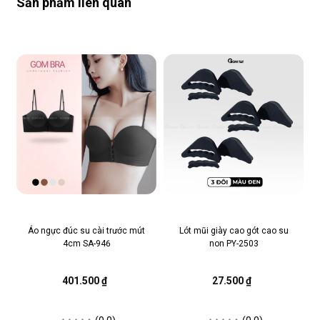
Sản phẩm liên quan
Áo ngực đúc su cài trước mút
Lót mũi giày cao gót cao su
4cm SA-946
non PY-2503
401.500 ₫
27.500 ₫