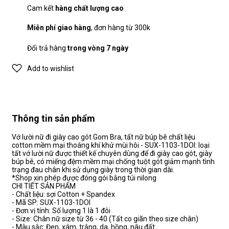
Cam kết
hàng chất lượng cao
Miễn phí giao hàng
, đơn hàng từ 300k
Đổi trả hàng
trong vòng 7 ngày
Add to wishlist
Thông tin sản phẩm
Vớ lười nữ đi giày cao gót Gom Bra, tất nữ búp bê chất liệu
cotton mềm mại thoáng khí khử mùi hôi - SUX-1103-1DOI: loại
tất vớ lười nữ được thiết kế chuyên dùng để đi giày cao gót, giày
búp bê, có miếng đệm mềm mại chống tuột gót giảm mạnh tình
trạng đau chân khi sử dụng giày trong thời gian dài.
*Shop xin phép được đóng gói bằng túi nilong
CHI TIẾT SẢN PHẨM
- Chất liệu: sợi Cotton + Spandex
- Mã SP: SUX-1103-1DOI
- Đơn vị tính: Số lượng 1 là 1 đôi
- Size: Chân nữ size từ 36 - 40 (Tất co giãn theo size chân)
- Màu sắc: Đen, xám, trắng, da, hồng, nâu đất