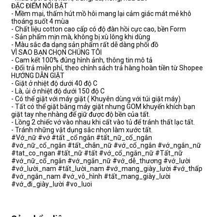
ĐẶC ĐIỂM NỔI BẬT
- Mềm mại, thấm hút mồ hôi mang lại cảm giác mát mẻ khô
thoáng suốt 4 mùa
- Chất liệu cotton cao cấp có độ đàn hồi cực cao, bền Form
- Sản phẩm mịn mà, không bị xù lông khi dùng
- Màu sắc đa dạng sản phẩm rất dễ dàng phối đồ
VÌ SAO BẠN CHỌN CHÚNG TÔI
- Cam kết 100% đúng hình ảnh, thông tin mô tả
- Đổi trả miễn phí, theo chính sách trả hàng hoàn tiền từ Shopee
HƯỚNG DẪN GIẶT
- Giặt ở nhiệt độ dưới 40 độ C
- Là, ủi ở nhiệt độ dưới 150 độ C
- Có thể giặt với máy giặt ( Khuyên dùng với túi giặt máy)
- Tất có thể giặt bằng máy giặt nhưng GOM khuyến khích bạn
giặt tay nhẹ nhàng để giữ được độ bền của tất.
- Lồng 2 chiếc vớ vào nhau khi cất vào tủ để tránh thất lạc tất.
- Tránh những vật dụng sắc nhọn làm xước tất.
#Vớ_nữ #vớ #tất _cổ ngắn #tất_nữ_cổ_ngắn
#vớ_nữ_cổ_ngắn #tất_chân_nữ #vớ_cổ_ngắn #vớ_ngắn_nữ
#tat_co_ngan #tất_nữ #tất #vớ_cổ_ngắn_nữ #Tất_nữ
#vớ_nữ_cổ_ngắn #vớ_ngắn_nữ #vớ_dễ_thương #vớ_lười
#vớ_lười_nam #tất_lười_nam #vớ_mang_giày_lười #vớ_thấp
#vớ_ngắn_nam #vớ_vô_hình #tất_mang_giày_lười
#vớ_đi_giày_lười #vo_luoi