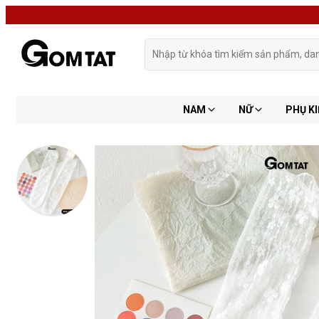
NAM
NỮ
PHỤ KI