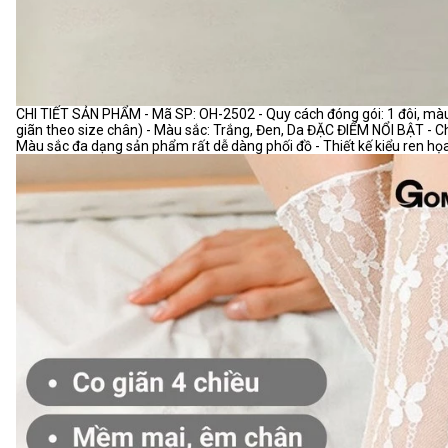
CHI TIẾT SẢN PHẨM - Mã SP: OH-2502 - Quy cách đóng gói: 1 đôi, màu 
giãn theo size chân) - Màu sắc: Trắng, Đen, Da ĐẶC ĐIỂM NỔI BẬT - Che
Màu sắc đa dạng sản phẩm rất dễ dàng phối đồ - Thiết kế kiểu ren họa