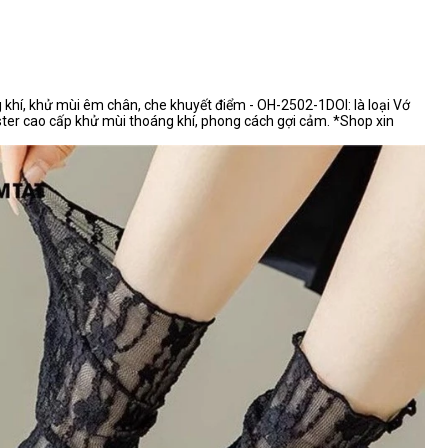
khí, khử mùi êm chân, che khuyết điểm - OH-2502-1DOI: là loại Vớ
yester cao cấp khử mùi thoáng khí, phong cách gợi cảm. *Shop xin