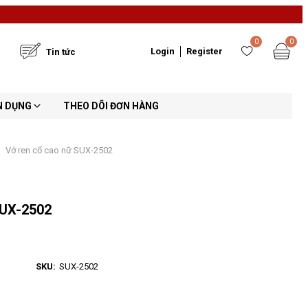
0
0
Login
Register
Tin tức
N DỤNG
THEO DÕI ĐƠN HÀNG
Vớ ren cổ cao nữ SUX-2502
SUX-2502
SKU:
SUX-2502