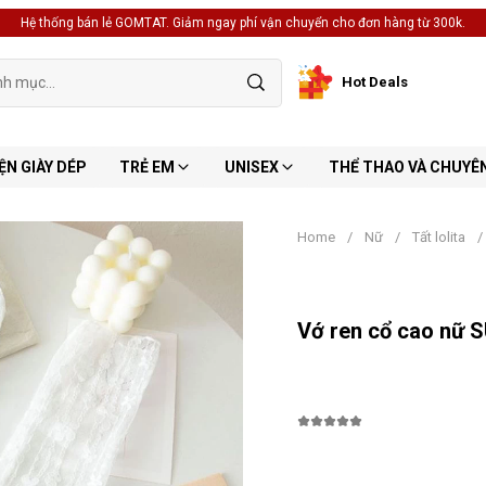
Hệ thống bán lẻ GOMTAT. Giảm ngay phí vận chuyển cho đơn hàng từ 300k.
Hot Deals
ỆN GIÀY DÉP
TRẺ EM
UNISEX
THỂ THAO VÀ CHUYÊ
Home
/
Nữ
/
Tất lolita
/
Vớ ren cổ cao nữ 