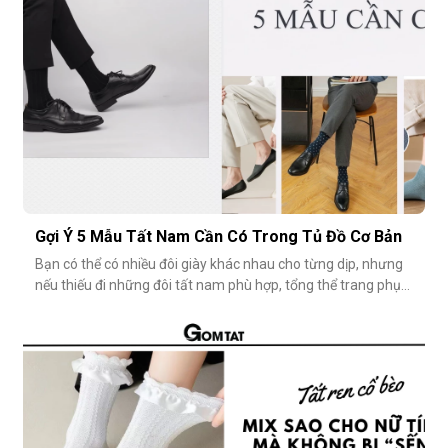
Gợi Ý 5 Mẫu Tất Nam Cần Có Trong Tủ Đồ Cơ Bản
Bạn có thể có nhiều đôi giày khác nhau cho từng dịp, nhưng
nếu thiếu đi những đôi tất nam phù hợp, tổng thể trang phục
vẫn chưa thật sự hoàn hảo. Một đôi vớ nam tưởng chừng
nhỏ nhặt, nhưng lại góp phần định hình phong cách, nâng
tầm sự chỉn chu và thể hiện gu thẩm mỹ cá nhân một cách
rõ rệt. Dưới đâ