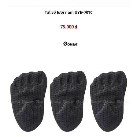
Tất vớ lười nam UYE-7010
75.000 ₫