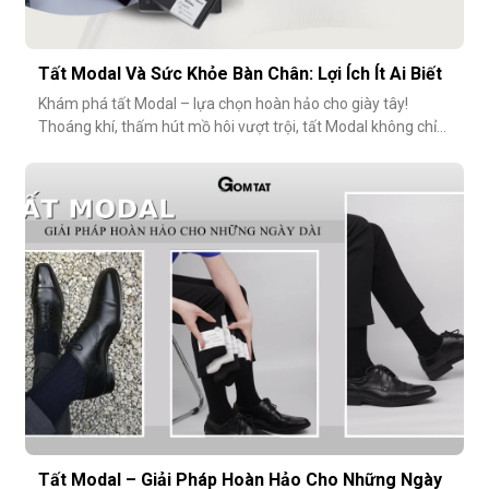
Tất Modal Và Sức Khỏe Bàn Chân: Lợi Ích Ít Ai Biết
Khám phá tất Modal – lựa chọn hoàn hảo cho giày tây!
Thoáng khí, thấm hút mồ hôi vượt trội, tất Modal không chỉ
mang lại sự thoải mái mà còn bảo vệ sức khỏe bàn chân,
ngăn mùi hôi và bệnh da liễu. Hãy cùng khám phá lý do vì sao
tất Modal đang trở thành xu hướng không thể thiếu cho các
quý ông hiện đ
Tất Modal – Giải Pháp Hoàn Hảo Cho Những Ngày