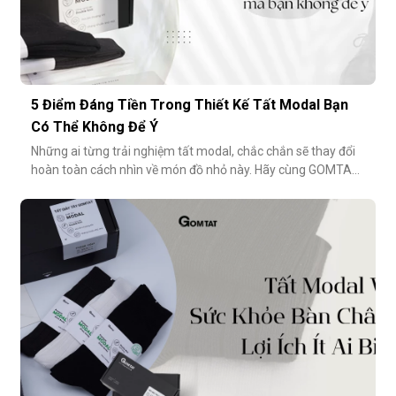
5 Điểm Đáng Tiền Trong Thiết Kế Tất Modal Bạn
Có Thể Không Để Ý
Những ai từng trải nghiệm tất modal, chắc chắn sẽ thay đổi
hoàn toàn cách nhìn về món đồ nhỏ này. Hãy cùng GOMTAT
khám phá 5 điểm đáng tiền trong thiết kế của dòng tất
modal cao cấp – những điều có thể bạn chưa từng để ý
nhưng lại ảnh hưởng rất nhiều đến trải nghiệm hằng
ngày.Chất liệu sợi modalĐiểm