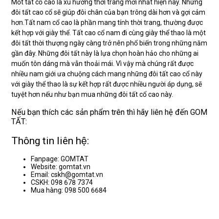
Mốt tất cổ cao là xu hướng thời trang mới nhất hiện nay. Những
đôi tất cao cổ sẽ giúp đôi chân của bạn trông dài hơn và gợi cảm
hơn.Tất nam cổ cao là phần mang tính thời trang, thường được
kết hợp với giày thể. Tất cao cổ nam đi cùng giày thể thao là một
đôi tất thời thượng ngày càng trở nên phổ biến trong những năm
gần đây. Những đôi tất này là lựa chọn hoàn hảo cho những ai
muốn tôn dáng mà vẫn thoải mái. Vì vậy mà chúng rất được
nhiều nam giới ưa chuộng cách mang những đôi tất cao cổ này
với giày thể thao là sự kết hợp rất được nhiều người áp dụng, sẽ
tuyệt hơn nếu như bạn mua những đôi tất cổ cao này.
Nếu bạn thích các sản phẩm trên thì hãy liên hệ đến GOM
TẤT:
Thông tin liên hệ:
Fanpage: GOMTAT
Website: gomtat.vn
Email: cskh@gomtat.vn
CSKH: 098 678 7374
Mua hàng: 098 500 6684