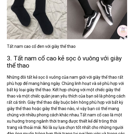
Tất nam cao cổ đen với giày thể thao
3. Tất nam cổ cao kẻ sọc ô vuông với giày
thể thao
Những đôi tất kẻ sọc ô vuông của nam giới với giày thể thao rất
phù hợp để mang hàng ngày. Chúng linh hoạt và sẽ phù hợp với
bất kỳ loại giày thể thao. Kết hợp chúng với một chiếc giày thể
thao và một chiếc quần jean yêu thích của bạn sẽ là phông cách
rất cá tính. Giày thể thao dây buộc bên hông phù hợp với bất kỳ
giày thể thao hoặc giày thể thao nào, vì vậy bạn có thể mang
chúng với nhiều phong cách khác nhau.Tất nam cổ cao là một
xu hướng trong ngành thời trang được thiết kế để trông thời
trang và thoải mái. Nó là sự lựa chọn tốt nhất cho những người
đàn ông muốn trông hợp thời trang tại nơi làm việc và trong các