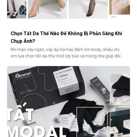
Chọn Tất Da Thế Nào Để Không Bị Phản Sáng Khi
Chụp Ảnh?
Khi mặc váy ngắn, váy dạ hội hay đầm ôm body, nhiều chị
em lựa chọn tất da như một lớp bảo vệ mỏng nhẹ giúp đôi
chân thêm thon gọn, đều màu và che đi khuyết điểm nhỏ.
Tuy nhiên, không ít người gặp phải tình huống dở khóc dở
cười: đôi chân phản chiếu ánh sáng trắng loá trong ảnh, lộ rõ
lớp tất khiến