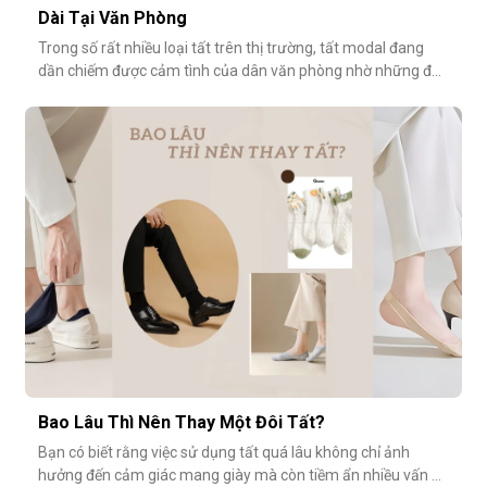
Dài Tại Văn Phòng
Trong số rất nhiều loại tất trên thị trường, tất modal đang
dần chiếm được cảm tình của dân văn phòng nhờ những đặc
tính vượt trội về sự mềm mại, thoáng khí và độ bền cao. Hãy
cùng khám phá vì sao tất modal lại được xem là lựa chọn lý
tưởng cho những ngày dài tại văn phòng.Khi đôi chân “lên
tiếng” s
Bao Lâu Thì Nên Thay Một Đôi Tất?
Bạn có biết rằng việc sử dụng tất quá lâu không chỉ ảnh
hưởng đến cảm giác mang giày mà còn tiềm ẩn nhiều vấn đề