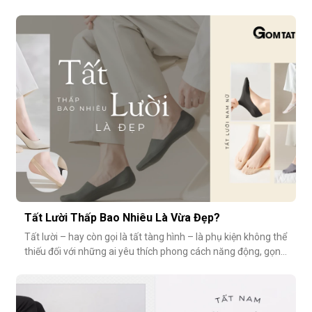
vệ sinh, sức khỏe? Vậy bao lâu thì nên thay một đôi tất?
Cùng GOMTAT tìm hiểu nhé.Tuổi thọ trung bình của một đôi
tất là bao lâu?Trung bình, một đôi tất sử dụng thường xuyên
(3–4 lần/tuần
Tất Lười Thấp Bao Nhiêu Là Vừa Đẹp?
Tất lười – hay còn gọi là tất tàng hình – là phụ kiện không thể
thiếu đối với những ai yêu thích phong cách năng động, gọn
nhẹ nhưng vẫn muốn giữ sự tinh tế cho tổng thể trang phục.
Tuy nhiên, có một câu hỏi thường gặp: tất giày lười thấp bao
nhiêu là vừa đẹp? Nếu quá thấp, tất dễ bị tuột; nếu quá c