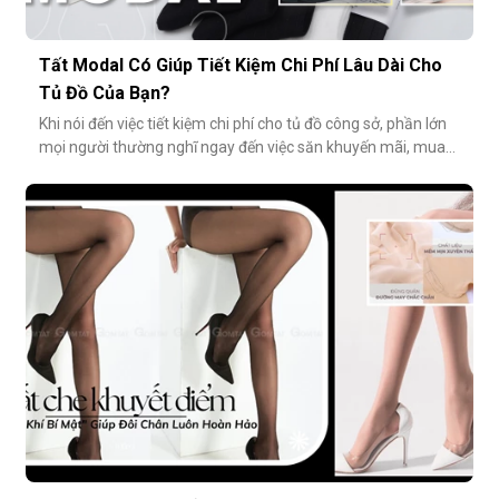
Tất Modal Có Giúp Tiết Kiệm Chi Phí Lâu Dài Cho
Tủ Đồ Của Bạn?
Khi nói đến việc tiết kiệm chi phí cho tủ đồ công sở, phần lớn
mọi người thường nghĩ ngay đến việc săn khuyến mãi, mua
combo hoặc tối giản số lượng món đồ. Tuy nhiên, có một
cách tiết kiệm bền vững và tinh tế hơn rất nhiều: đầu tư vào
chất lượng từ những món nhỏ nhất. Cụ thể hơn, tất modal
không chỉ