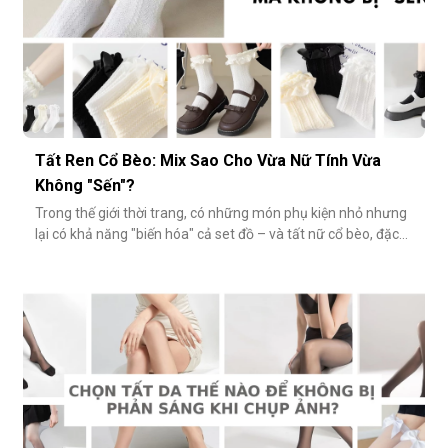
Tất Ren Cổ Bèo: Mix Sao Cho Vừa Nữ Tính Vừa
Không "Sến"?
Trong thế giới thời trang, có những món phụ kiện nhỏ nhưng
lại có khả năng "biến hóa" cả set đồ – và tất nữ cổ bèo, đặc
biệt là tất ren cổ bèo, chính là một trong số đó. Nhẹ nhàng,
nữ tính và có phần điệu đà, món phụ kiện này đôi khi bị gắn
mác "sến súa" nếu không phối đúng cách. Vậy làm sao để
diện