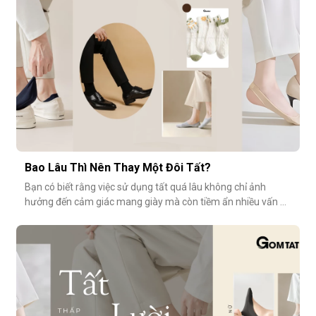
Bao Lâu Thì Nên Thay Một Đôi Tất?
Bạn có biết rằng việc sử dụng tất quá lâu không chỉ ảnh
hưởng đến cảm giác mang giày mà còn tiềm ẩn nhiều vấn đề
vệ sinh, sức khỏe? Vậy bao lâu thì nên thay một đôi tất?
Cùng GOMTAT tìm hiểu nhé.Tuổi thọ trung bình của một đôi
tất là bao lâu?Trung bình, một đôi tất sử dụng thường xuyên
(3–4 lần/tuần