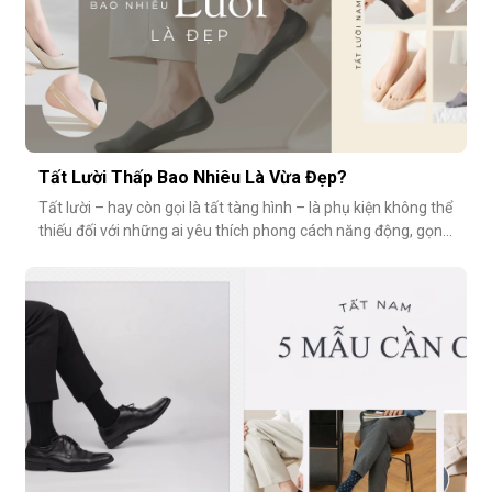
Tất Lười Thấp Bao Nhiêu Là Vừa Đẹp?
Tất lười – hay còn gọi là tất tàng hình – là phụ kiện không thể
thiếu đối với những ai yêu thích phong cách năng động, gọn
nhẹ nhưng vẫn muốn giữ sự tinh tế cho tổng thể trang phục.
Tuy nhiên, có một câu hỏi thường gặp: tất giày lười thấp bao
nhiêu là vừa đẹp? Nếu quá thấp, tất dễ bị tuột; nếu quá c