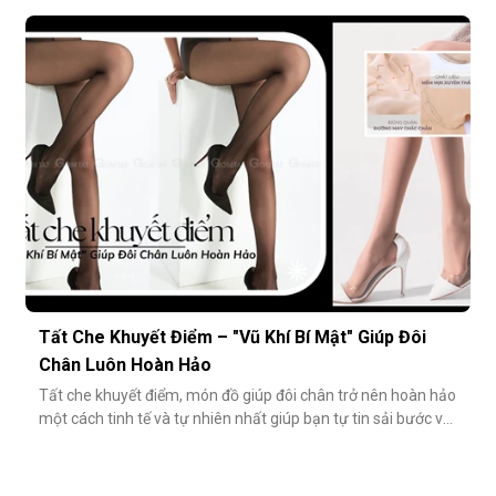
combo hoặc tối giản số lượng món đồ. Tuy nhiên, có một
cách tiết kiệm bền vững và tinh tế hơn rất nhiều: đầu tư vào
chất lượng từ những món nhỏ nhất. Cụ thể hơn, tất modal
không chỉ
Tất Che Khuyết Điểm – "Vũ Khí Bí Mật" Giúp Đôi
Chân Luôn Hoàn Hảo
Tất che khuyết điểm, món đồ giúp đôi chân trở nên hoàn hảo
một cách tinh tế và tự nhiên nhất giúp bạn tự tin sải bước với
váy ngắn, quần short hay giày cao gót trong những dịp quan
trọng.Tất che khuyết điểm là gì và vì sao nên dùng?Khác với
tất thông thường, tất che khuyết điểm được thiết kế với mục