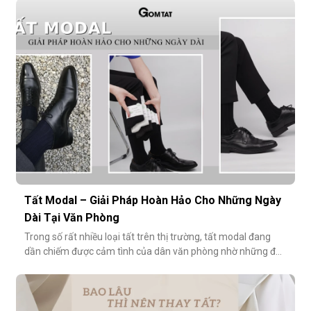
ngăn mùi hôi và bệnh da liễu. Hãy cùng khám phá lý do vì sao
tất Modal đang trở thành xu hướng không thể thiếu cho các
quý ông hiện đ
Tất Modal – Giải Pháp Hoàn Hảo Cho Những Ngày
Dài Tại Văn Phòng
Trong số rất nhiều loại tất trên thị trường, tất modal đang
dần chiếm được cảm tình của dân văn phòng nhờ những đặc
tính vượt trội về sự mềm mại, thoáng khí và độ bền cao. Hãy
cùng khám phá vì sao tất modal lại được xem là lựa chọn lý
tưởng cho những ngày dài tại văn phòng.Khi đôi chân “lên
tiếng” s