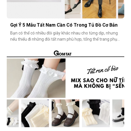
Gợi Ý 5 Mẫu Tất Nam Cần Có Trong Tủ Đồ Cơ Bản
Bạn có thể có nhiều đôi giày khác nhau cho từng dịp, nhưng
nếu thiếu đi những đôi tất nam phù hợp, tổng thể trang phục
vẫn chưa thật sự hoàn hảo. Một đôi vớ nam tưởng chừng
nhỏ nhặt, nhưng lại góp phần định hình phong cách, nâng
tầm sự chỉn chu và thể hiện gu thẩm mỹ cá nhân một cách
rõ rệt. Dưới đâ