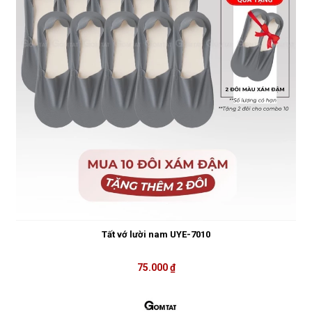
Tất vớ lười nam UYE-7010
75.000 ₫