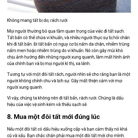
Không mang tất bị dơ, rách rưới
Mọi người thường bỏ qua tầm quan trọng của việc đi tất sạch.
Tất bẩn có thể chứa vi khuẩn, và nhiều người thực sự bị hôi chân
khi đi tất bẩn. Đi tất bẩn có nguy cơ bị nấm da chân, nhiễm trùng
nấm men hoặc nhiễm trùng do vi khuẩn. Nó còn gây mùi khó
chịu ảnh hưởng đến những người xung quanh, làm mất hình ảnh
của chính bạn và bị mọi người kì thị, xa lánh.
Tương tự với một đôi tất rách, người nhìn sẽ cho rằng bạn là một
người không chỉnh chu và lịch sự. Gây mất thiện cảm với mọi
người xung quanh.
Vì vậy, chúng ta không nên đi tất bẩn, rách rưới. Chúng là dấu
hiệu của việc vệ sinh kém và thiếu sạch sẽ.
8. Mua một đôi tất mới đúng lúc
Nếu một đôi tất có dấu hiệu xuống cấp và bạn cảm thấy nó khá
cũ và xấu. Bạn chắc chắn phải mua một đôi tất mới cho mình.