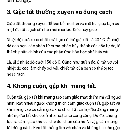
lần một ngày.
3. Giặc tất thường xuyên và đúng cách
Giặc tất thường xuyên để loại bỏ mùi hôi và mồ hôi giúp bạn có
một đôi tất sạch sẽ như mới mọi lúc. Điều này giúp
Nhiệt độ nước cao nhất mà bạn có thể giặc tất là 40 ° C. Ở nhiệt
độ cao hơn, các phân tử nước phân hủy thành các gốc tự do, là
thành phần chính của các phản ứng hóa học phá hủy vải.
Là, ủi ở nhiệt độ dưới 150 độ C. Cũng như quần áo, ủi tất vớ với
nhiệt độ cao làm cháy sợi vải, chiếc tất của bạn có thể bị teo
hoặc rách.
4. Không cuộn, gập khi mang tất.
Cuộn tất, gập tất khi mang tạo cảm giác mất thẩm mĩ với người
nhìn. Rất nhiều người không thích cảm giác cuộn tất, gấp tất và
khi mang vào có cảm giác khó chịu. Tất cả họ đều đang mang
những đôi tất khó coi ở nhà hoặc nơi công cộng. Do đó, chúng
tạo ra cảm giác khó coi cho đôi chân của họ. Vì vậy, cần mang
tất đúng cách. Kéo tất thẳng ôm với chân và không bị cuộn gập