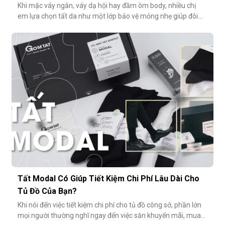
Khi mặc váy ngắn, váy dạ hội hay đầm ôm body, nhiều chị
em lựa chọn tất da như một lớp bảo vệ mỏng nhẹ giúp đôi
chân thêm thon gọn, đều màu và che đi khuyết điểm nhỏ.
Tuy nhiên, không ít người gặp phải tình huống dở khóc dở
cười: đôi chân phản chiếu ánh sáng trắng loá trong ảnh, lộ rõ
lớp tất khiến
Tất Modal Có Giúp Tiết Kiệm Chi Phí Lâu Dài Cho
Tủ Đồ Của Bạn?
Khi nói đến việc tiết kiệm chi phí cho tủ đồ công sở, phần lớn
mọi người thường nghĩ ngay đến việc săn khuyến mãi, mua