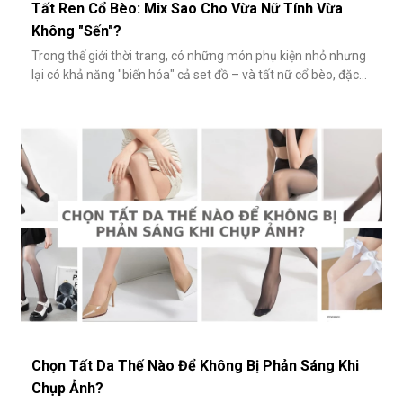
Tất Ren Cổ Bèo: Mix Sao Cho Vừa Nữ Tính Vừa
Không "Sến"?
Trong thế giới thời trang, có những món phụ kiện nhỏ nhưng
lại có khả năng "biến hóa" cả set đồ – và tất nữ cổ bèo, đặc
biệt là tất ren cổ bèo, chính là một trong số đó. Nhẹ nhàng,
nữ tính và có phần điệu đà, món phụ kiện này đôi khi bị gắn
mác "sến súa" nếu không phối đúng cách. Vậy làm sao để
diện
Chọn Tất Da Thế Nào Để Không Bị Phản Sáng Khi
Chụp Ảnh?