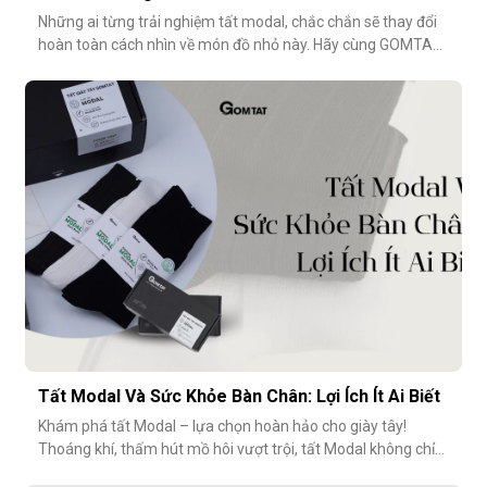
Những ai từng trải nghiệm tất modal, chắc chắn sẽ thay đổi
hoàn toàn cách nhìn về món đồ nhỏ này. Hãy cùng GOMTAT
khám phá 5 điểm đáng tiền trong thiết kế của dòng tất
modal cao cấp – những điều có thể bạn chưa từng để ý
nhưng lại ảnh hưởng rất nhiều đến trải nghiệm hằng
ngày.Chất liệu sợi modalĐiểm
Tất Modal Và Sức Khỏe Bàn Chân: Lợi Ích Ít Ai Biết
Khám phá tất Modal – lựa chọn hoàn hảo cho giày tây!
Thoáng khí, thấm hút mồ hôi vượt trội, tất Modal không chỉ
mang lại sự thoải mái mà còn bảo vệ sức khỏe bàn chân,