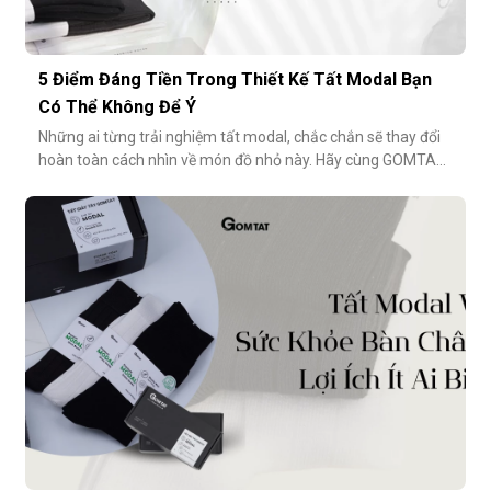
5 Điểm Đáng Tiền Trong Thiết Kế Tất Modal Bạn
Có Thể Không Để Ý
Những ai từng trải nghiệm tất modal, chắc chắn sẽ thay đổi
hoàn toàn cách nhìn về món đồ nhỏ này. Hãy cùng GOMTAT
khám phá 5 điểm đáng tiền trong thiết kế của dòng tất
modal cao cấp – những điều có thể bạn chưa từng để ý
nhưng lại ảnh hưởng rất nhiều đến trải nghiệm hằng
ngày.Chất liệu sợi modalĐiểm