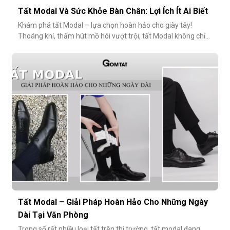
Tất Modal Và Sức Khỏe Bàn Chân: Lợi Ích Ít Ai Biết
Khám phá tất Modal – lựa chọn hoàn hảo cho giày tây!
Thoáng khí, thấm hút mồ hôi vượt trội, tất Modal không chỉ
mang lại sự thoải mái mà còn bảo vệ sức khỏe bàn chân,
ngăn mùi hôi và bệnh da liễu. Hãy cùng khám phá lý do vì sao
tất Modal đang trở thành xu hướng không thể thiếu cho các
quý ông hiện đ
Tất Modal – Giải Pháp Hoàn Hảo Cho Những Ngày
Dài Tại Văn Phòng
Trong số rất nhiều loại tất trên thị trường, tất modal đang