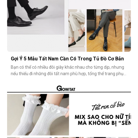
Gợi Ý 5 Mẫu Tất Nam Cần Có Trong Tủ Đồ Cơ Bản
Bạn có thể có nhiều đôi giày khác nhau cho từng dịp, nhưng
nếu thiếu đi những đôi tất nam phù hợp, tổng thể trang phục
vẫn chưa thật sự hoàn hảo. Một đôi vớ nam tưởng chừng
nhỏ nhặt, nhưng lại góp phần định hình phong cách, nâng
tầm sự chỉn chu và thể hiện gu thẩm mỹ cá nhân một cách
rõ rệt. Dưới đâ