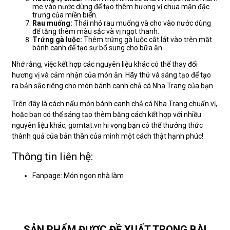
me vào nước dùng để tạo thêm hương vị chua mặn đặc
trưng của miền biển.
Rau muống:
Thái nhỏ rau muống và cho vào nước dùng
để tăng thêm màu sắc và vị ngọt thanh.
Trứng gà luộc:
Thêm trứng gà luộc cắt lát vào trên mặt
bánh canh để tạo sự bổ sung cho bữa ăn.
Nhớ rằng, việc kết hợp các nguyên liệu khác có thể thay đổi
hương vị và cảm nhận của món ăn. Hãy thử và sáng tạo để tạo
ra bản sắc riêng cho món bánh canh chả cá Nha Trang của bạn.
Trên đây là cách nấu món bánh canh chả cá Nha Trang chuẩn vị,
hoặc bạn có thể sáng tạo thêm bằng cách kết hợp với nhiều
nguyên liệu khác, gomtat.vn hi vọng bạn có thể thưởng thức
thành quả của bản thân của mình một cách thật hạnh phúc!
Thông tin liên hệ:
Fanpage: Món ngon nhà làm
SẢN PHẨM ĐƯỢC ĐỀ XUẤT TRONG BÀI