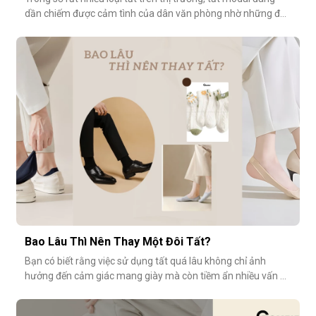
dần chiếm được cảm tình của dân văn phòng nhờ những đặc
tính vượt trội về sự mềm mại, thoáng khí và độ bền cao. Hãy
cùng khám phá vì sao tất modal lại được xem là lựa chọn lý
tưởng cho những ngày dài tại văn phòng.Khi đôi chân “lên
tiếng” s
Bao Lâu Thì Nên Thay Một Đôi Tất?
Bạn có biết rằng việc sử dụng tất quá lâu không chỉ ảnh
hưởng đến cảm giác mang giày mà còn tiềm ẩn nhiều vấn đề
vệ sinh, sức khỏe? Vậy bao lâu thì nên thay một đôi tất?
Cùng GOMTAT tìm hiểu nhé.Tuổi thọ trung bình của một đôi