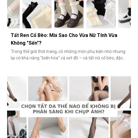
Tất Ren Cổ Bèo: Mix Sao Cho Vừa Nữ Tính Vừa
Không "Sến"?
Trong thế giới thời trang, có những món phụ kiện nhỏ nhưng
lại có khả năng "biến hóa" cả set đồ – và tất nữ cổ bèo, đặc
biệt là tất ren cổ bèo, chính là một trong số đó. Nhẹ nhàng,
nữ tính và có phần điệu đà, món phụ kiện này đôi khi bị gắn
mác "sến súa" nếu không phối đúng cách. Vậy làm sao để
diện