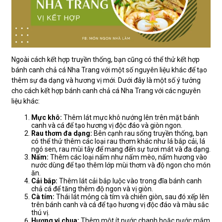
Ngoài cách kết hợp truyền thống, bạn cũng có thể thử kết hợp
bánh canh chả cá Nha Trang với một số nguyên liệu khác để tạo
thêm sự đa dạng và hương vị mới. Dưới đây là một số ý tưởng
cho cách kết hợp bánh canh chả cá Nha Trang với các nguyên
liệu khác:
Mực khô:
Thêm lát mực khô nướng lên trên mặt bánh
canh và cá để tạo hương vị độc đáo và giòn ngon.
Rau thơm đa dạng:
Bên cạnh rau sống truyền thống, bạn
có thể thử thêm các loại rau thơm khác như lá bắp cải, lá
ngó sen, rau mùi tây để mang đến sự tươi mát và đa dạng.
Nấm:
Thêm các loại nấm như nấm mèo, nấm hương vào
nước dùng để tạo thêm lớp mùi thơm và độ ngon cho món
ăn.
Cải bắp:
Thêm lát cải bắp luộc vào trong đĩa bánh canh
chả cá để tăng thêm độ ngon và vị giòn.
Cà tím:
Thái lát mỏng cà tím và chiên giòn, sau đó xếp lên
trên bánh canh và cá để tạo hương vị độc đáo và màu sắc
thú vị.
Hương vị chua:
Thêm một ít nước chanh hoặc nước mắm