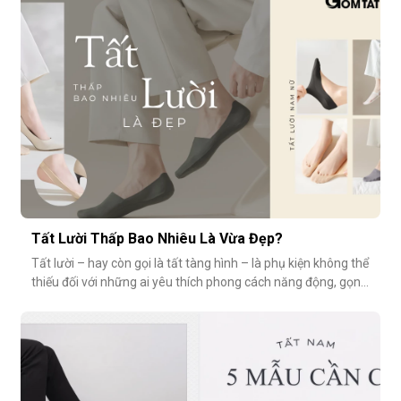
tất là bao lâu?Trung bình, một đôi tất sử dụng thường xuyên
(3–4 lần/tuần
Tất Lười Thấp Bao Nhiêu Là Vừa Đẹp?
Tất lười – hay còn gọi là tất tàng hình – là phụ kiện không thể
thiếu đối với những ai yêu thích phong cách năng động, gọn
nhẹ nhưng vẫn muốn giữ sự tinh tế cho tổng thể trang phục.
Tuy nhiên, có một câu hỏi thường gặp: tất giày lười thấp bao
nhiêu là vừa đẹp? Nếu quá thấp, tất dễ bị tuột; nếu quá c