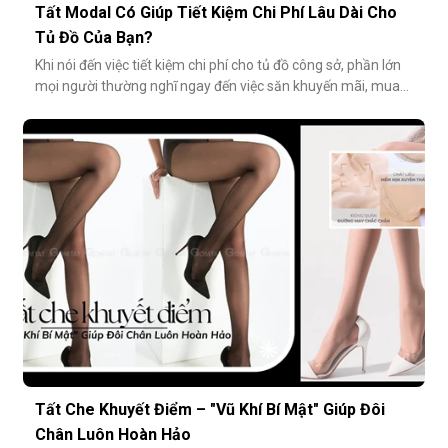
Tất Modal Có Giúp Tiết Kiệm Chi Phí Lâu Dài Cho
Tủ Đồ Của Bạn?
Khi nói đến việc tiết kiệm chi phí cho tủ đồ công sở, phần lớn
mọi người thường nghĩ ngay đến việc săn khuyến mãi, mua
combo hoặc tối giản số lượng món đồ. Tuy nhiên, có một
cách tiết kiệm bền vững và tinh tế hơn rất nhiều: đầu tư vào
chất lượng từ những món nhỏ nhất. Cụ thể hơn, tất modal
không chỉ
Tất Che Khuyết Điểm – "Vũ Khí Bí Mật" Giúp Đôi
Chân Luôn Hoàn Hảo