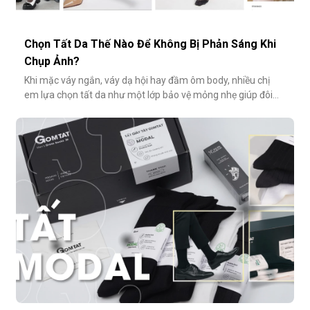
Chọn Tất Da Thế Nào Để Không Bị Phản Sáng Khi
Chụp Ảnh?
Khi mặc váy ngắn, váy dạ hội hay đầm ôm body, nhiều chị
em lựa chọn tất da như một lớp bảo vệ mỏng nhẹ giúp đôi
chân thêm thon gọn, đều màu và che đi khuyết điểm nhỏ.
Tuy nhiên, không ít người gặp phải tình huống dở khóc dở
cười: đôi chân phản chiếu ánh sáng trắng loá trong ảnh, lộ rõ
lớp tất khiến