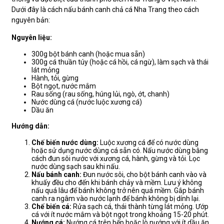
Dưới đây là cách nấu bánh canh chả cá Nha Trang theo cách
nguyên bản:
Nguyên liệu:
300g bột bánh canh (hoặc mua sẵn)
300g cá thuần túy (hoặc cá hồi, cá ngừ), làm sạch và thái
lát mỏng
Hành, tỏi, gừng
Bột ngọt, nước mắm
Rau sống (rau sống, húng lủi, ngò, ớt, chanh)
Nước dùng cá (nước luộc xương cá)
Dầu ăn
Hướng dẫn:
Chế biến nước dùng:
Luộc xương cá để có nước dùng
hoặc sử dụng nước dùng cá sẵn có. Nấu nước dùng bằng
cách đun sôi nước với xương cá, hành, gừng và tỏi. Lọc
nước dùng sạch sau khi nấu.
Nấu bánh canh:
Đun nước sôi, cho bột bánh canh vào và
khuấy đều cho đến khi bánh chảy và mềm. Lưu ý không
nấu quá lâu để bánh không trở nên quá mềm. Gắp bánh
canh ra ngâm vào nước lạnh để bánh không bị dính lại.
Chế biến cá:
Rửa sạch cá, thái thành từng lát mỏng. Ướp
cá với ít nước mắm và bột ngọt trong khoảng 15-20 phút.
Nướng cá:
Nướng cá trên bếp hoặc lò nướng với ít dầu ăn,