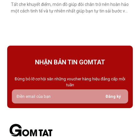
Tất che khuyết điểm, món đồ giúp đôi chân trở nên hoàn hảo
một cách tinh tế và tự nhiên nhất giúp bạn tự tin sải bước với
váy ngắn, quần short hay giày cao gót trong những dịp quan
trọng.Tất che khuyết điểm là gì và vì sao nên dùng?Khác với
tất thông thường, tất che khuyết điểm được thiết kế với mục
NHẬN BẢN TIN GOMTAT
Đừng bỏ lỡ cơ hội săn những voucher hàng hiệu đẳng cấp mỗi
tuần
Đăng ký