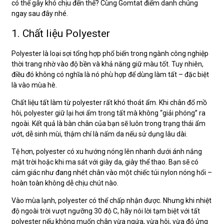
có thể gây khó chịu đến thế? Cùng Gomtat điểm danh chúng
ngay sau đây nhé.
1. Chất liệu Polyester
Polyester là loại sợi tổng hợp phổ biến trong ngành công nghiệp
thời trang nhờ vào độ bền và khả năng giữ màu tốt. Tuy nhiên,
điều đó không có nghĩa là nó phù hợp để dùng làm tất – đặc biệt
là vào mùa hè.
Chất liệu tất làm từ polyester rất khó thoát ẩm. Khi chân đổ mồ
hôi, polyester giữ lại hơi ẩm trong tất mà không “giải phóng” ra
ngoài. Kết quả là bàn chân của bạn sẽ luôn trong trạng thái ẩm
ướt, dễ sinh mùi, thậm chí là nấm da nếu sử dụng lâu dài.
Tệ hơn, polyester có xu hướng nóng lên nhanh dưới ánh nắng
mặt trời hoặc khi ma sát với giày da, giày thể thao. Bạn sẽ có
cảm giác như đang nhét chân vào một chiếc túi nylon nóng hổi –
hoàn toàn không dễ chịu chút nào.
Vào mùa lạnh, polyester có thể chấp nhận được. Nhưng khi nhiệt
độ ngoài trời vượt ngưỡng 30 độ C, hãy nói lời tạm biệt với tất
polyester nếu không muốn chân vừa ngứa, vừa hôi, vừa đỏ ửng