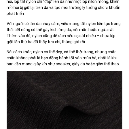
hôi, lớp tất nylon chỉ “đắp” lên da như một lớp nilon mỏng, khiến
mồ hôi bị giữ lại trên da và tạo môi trường lý tưởng cho vi khuẩn
phát triển.
Với người có làn da nhạy cảm, việc mang tất nylon liên tục trong
thời tiết nóng có thể gây kích ứng da, nổi mẩn hoặc ngứa rát.
Thêm vào đó, nylon cũng dễ rách nếu cọ sát nhiều – chưa kịp
giặt lần thứ ba đã thấy tưa chỉ, thủng gót rồi.
Nói cách khác, nylon có thể đẹp, có thể thời trang, nhưng chắc
chắn không phải là bạn đồng hành tốt vào mùa hè, nhất là khi
bạn cần mang giày kín như sneaker, giày da hoặc giày thể thao.