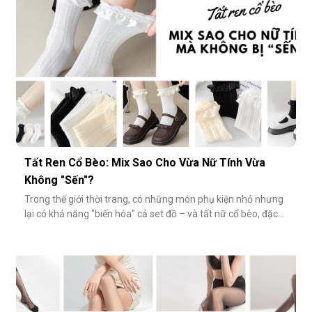
Tất Ren Cổ Bèo: Mix Sao Cho Vừa Nữ Tính Vừa
Không "Sến"?
Trong thế giới thời trang, có những món phụ kiện nhỏ nhưng
lại có khả năng "biến hóa" cả set đồ – và tất nữ cổ bèo, đặc
biệt là tất ren cổ bèo, chính là một trong số đó. Nhẹ nhàng,
nữ tính và có phần điệu đà, món phụ kiện này đôi khi bị gắn
mác "sến súa" nếu không phối đúng cách. Vậy làm sao để
diện