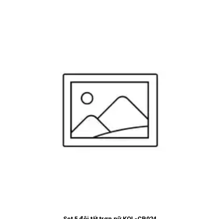
Set 5 đôi tất trơn nữ KOL-CB024