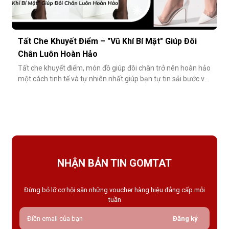
Tất Che Khuyết Điểm – "Vũ Khí Bí Mật" Giúp Đôi
Chân Luôn Hoàn Hảo
Tất che khuyết điểm, món đồ giúp đôi chân trở nên hoàn hảo
một cách tinh tế và tự nhiên nhất giúp bạn tự tin sải bước với
váy ngắn, quần short hay giày cao gót trong những dịp quan
trọng.Tất che khuyết điểm là gì và vì sao nên dùng?Khác với
tất thông thường, tất che khuyết điểm được thiết kế với mục
NHẬN BẢN TIN GOMTAT
Đừng bỏ lỡ cơ hội săn những voucher hàng hiệu đẳng cấp mỗi
tuần
Đăng ký