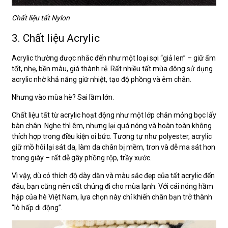
Chất liệu tất Nylon
3. Chất liệu Acrylic
Acrylic thường được nhắc đến như một loại sợi “giả len” – giữ ấm
tốt, nhẹ, bền màu, giá thành rẻ. Rất nhiều tất mùa đông sử dụng
acrylic nhờ khả năng giữ nhiệt, tạo độ phồng và êm chân.
Nhưng vào mùa hè? Sai lầm lớn.
Chất liệu tất từ acrylic hoạt động như một lớp chăn mỏng bọc lấy
bàn chân. Nghe thì êm, nhưng lại quá nóng và hoàn toàn không
thích hợp trong điều kiện oi bức. Tương tự như polyester, acrylic
giữ mồ hôi lại sát da, làm da chân bị mềm, trơn và dễ ma sát hơn
trong giày – rất dễ gây phồng rộp, trầy xước.
Vì vậy, dù có thích độ dày dặn và màu sắc đẹp của tất acrylic đến
đâu, bạn cũng nên cất chúng đi cho mùa lạnh. Với cái nóng hầm
hập của hè Việt Nam, lựa chọn này chỉ khiến chân bạn trở thành
“lò hấp di động”.