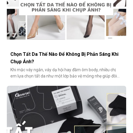
Chọn Tất Da Thế Nào Để Không Bị Phản Sáng Khi
Chụp Ảnh?
Khi mặc váy ngắn, váy dạ hội hay đầm ôm body, nhiều chị
em lựa chọn tất da như một lớp bảo vệ mỏng nhẹ giúp đôi
chân thêm thon gọn, đều màu và che đi khuyết điểm nhỏ.
Tuy nhiên, không ít người gặp phải tình huống dở khóc dở
cười: đôi chân phản chiếu ánh sáng trắng loá trong ảnh, lộ rõ
lớp tất khiến