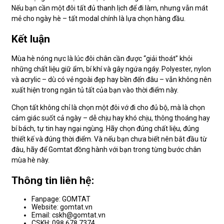
Nếu bạn cần một đôi tất đủ thanh lịch để đi làm, nhưng vẫn mát
mẻ cho ngày hè – tất modal chính là lựa chọn hàng đầu.
Kết luận
Mùa hè nóng nực là lúc đôi chân cần được “giải thoát” khỏi
những chất liệu giữ ẩm, bí khí và gây ngứa ngáy. Polyester, nylon
và acrylic – dù có vẻ ngoài đẹp hay bền đến đâu – vẫn không nên
xuất hiện trong ngăn tủ tất của bạn vào thời điểm này.
Chọn tất không chỉ là chọn một đôi vớ đi cho đủ bộ, mà là chọn
cảm giác suốt cả ngày – dễ chịu hay khó chịu, thông thoáng hay
bí bách, tự tin hay ngại ngùng. Hãy chọn đúng chất liệu, đúng
thiết kế và đúng thời điểm. Và nếu bạn chưa biết nên bắt đầu từ
đâu, hãy để Gomtat đồng hành với bạn trong từng bước chân
mùa hè này.
Thông tin liên hệ:
Fanpage: GOMTAT
Website: gomtat.vn
Email: cskh@gomtat.vn
CSKH: 098 678 7374