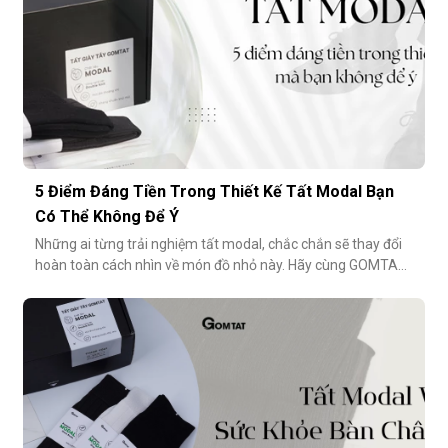
5 Điểm Đáng Tiền Trong Thiết Kế Tất Modal Bạn
Có Thể Không Để Ý
Những ai từng trải nghiệm tất modal, chắc chắn sẽ thay đổi
hoàn toàn cách nhìn về món đồ nhỏ này. Hãy cùng GOMTAT
khám phá 5 điểm đáng tiền trong thiết kế của dòng tất
modal cao cấp – những điều có thể bạn chưa từng để ý
nhưng lại ảnh hưởng rất nhiều đến trải nghiệm hằng
ngày.Chất liệu sợi modalĐiểm