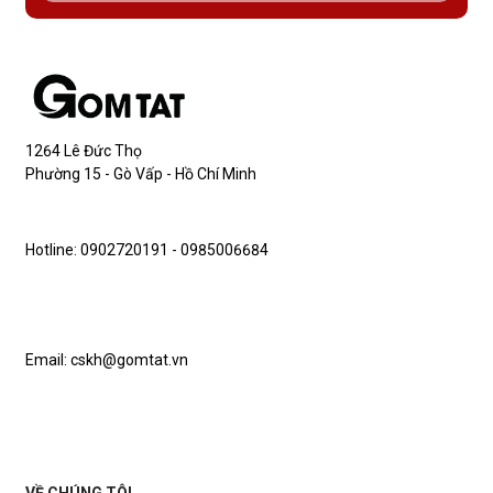
1264 Lê Đức Thọ
Phường 15 - Gò Vấp - Hồ Chí Minh
Hotline: 0902720191 - 0985006684
Email: cskh@gomtat.vn
VỀ CHÚNG TÔI