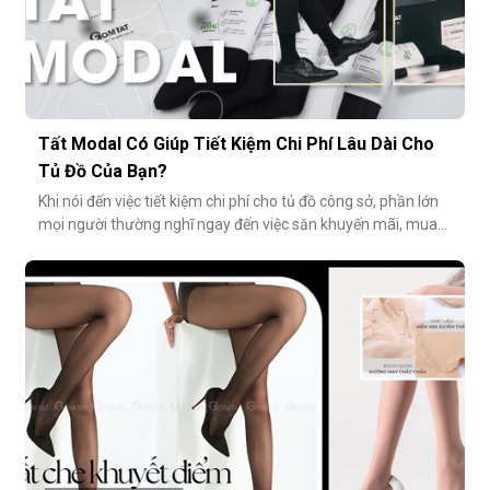
Tất Modal Có Giúp Tiết Kiệm Chi Phí Lâu Dài Cho
Tủ Đồ Của Bạn?
Khi nói đến việc tiết kiệm chi phí cho tủ đồ công sở, phần lớn
mọi người thường nghĩ ngay đến việc săn khuyến mãi, mua
combo hoặc tối giản số lượng món đồ. Tuy nhiên, có một
cách tiết kiệm bền vững và tinh tế hơn rất nhiều: đầu tư vào
chất lượng từ những món nhỏ nhất. Cụ thể hơn, tất modal
không chỉ