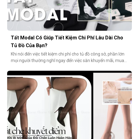
Tất Modal Có Giúp Tiết Kiệm Chi Phí Lâu Dài Cho
Tủ Đồ Của Bạn?
Khi nói đến việc tiết kiệm chi phí cho tủ đồ công sở, phần lớn
mọi người thường nghĩ ngay đến việc săn khuyến mãi, mua
combo hoặc tối giản số lượng món đồ. Tuy nhiên, có một
cách tiết kiệm bền vững và tinh tế hơn rất nhiều: đầu tư vào
chất lượng từ những món nhỏ nhất. Cụ thể hơn, tất modal
không chỉ