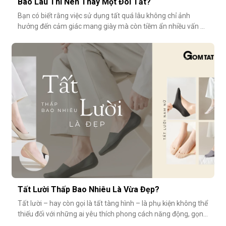
Bao Lâu Thì Nên Thay Một Đôi Tất?
Bạn có biết rằng việc sử dụng tất quá lâu không chỉ ảnh
hưởng đến cảm giác mang giày mà còn tiềm ẩn nhiều vấn đề
vệ sinh, sức khỏe? Vậy bao lâu thì nên thay một đôi tất?
Cùng GOMTAT tìm hiểu nhé.Tuổi thọ trung bình của một đôi
tất là bao lâu?Trung bình, một đôi tất sử dụng thường xuyên
(3–4 lần/tuần
Tất Lười Thấp Bao Nhiêu Là Vừa Đẹp?
Tất lười – hay còn gọi là tất tàng hình – là phụ kiện không thể
thiếu đối với những ai yêu thích phong cách năng động, gọn
nhẹ nhưng vẫn muốn giữ sự tinh tế cho tổng thể trang phục.