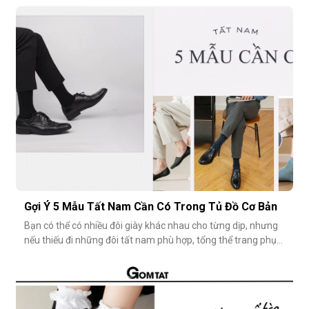
Tuy nhiên, có một câu hỏi thường gặp: tất giày lười thấp bao
nhiêu là vừa đẹp? Nếu quá thấp, tất dễ bị tuột; nếu quá c
Gợi Ý 5 Mẫu Tất Nam Cần Có Trong Tủ Đồ Cơ Bản
Bạn có thể có nhiều đôi giày khác nhau cho từng dịp, nhưng
nếu thiếu đi những đôi tất nam phù hợp, tổng thể trang phục
vẫn chưa thật sự hoàn hảo. Một đôi vớ nam tưởng chừng
nhỏ nhặt, nhưng lại góp phần định hình phong cách, nâng
tầm sự chỉn chu và thể hiện gu thẩm mỹ cá nhân một cách
rõ rệt. Dưới đâ