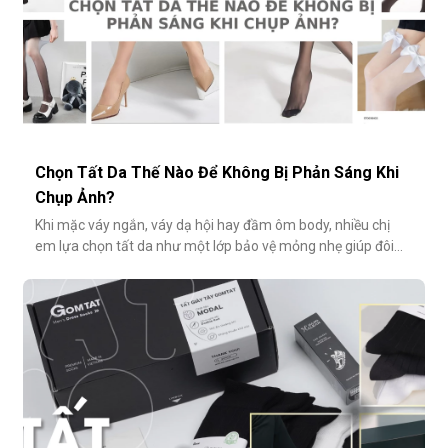
Chọn Tất Da Thế Nào Để Không Bị Phản Sáng Khi
Chụp Ảnh?
Khi mặc váy ngắn, váy dạ hội hay đầm ôm body, nhiều chị
em lựa chọn tất da như một lớp bảo vệ mỏng nhẹ giúp đôi
chân thêm thon gọn, đều màu và che đi khuyết điểm nhỏ.
Tuy nhiên, không ít người gặp phải tình huống dở khóc dở
cười: đôi chân phản chiếu ánh sáng trắng loá trong ảnh, lộ rõ
lớp tất khiến