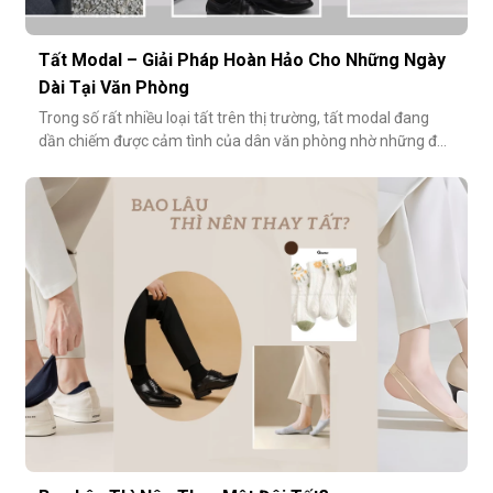
Tất Modal – Giải Pháp Hoàn Hảo Cho Những Ngày
Dài Tại Văn Phòng
Trong số rất nhiều loại tất trên thị trường, tất modal đang
dần chiếm được cảm tình của dân văn phòng nhờ những đặc
tính vượt trội về sự mềm mại, thoáng khí và độ bền cao. Hãy
cùng khám phá vì sao tất modal lại được xem là lựa chọn lý
tưởng cho những ngày dài tại văn phòng.Khi đôi chân “lên
tiếng” s