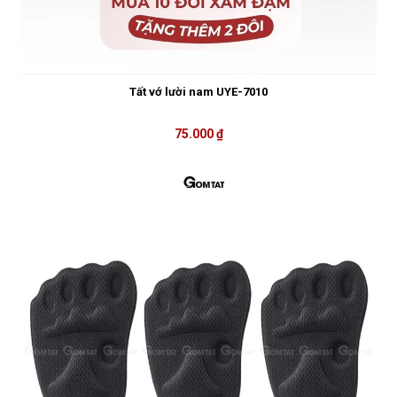
Tất vớ lười nam UYE-7010
75.000 ₫