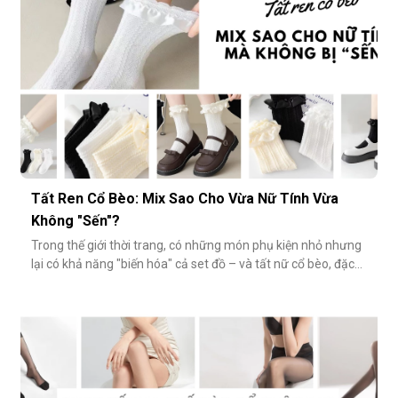
Tất Ren Cổ Bèo: Mix Sao Cho Vừa Nữ Tính Vừa
Không "Sến"?
Trong thế giới thời trang, có những món phụ kiện nhỏ nhưng
lại có khả năng "biến hóa" cả set đồ – và tất nữ cổ bèo, đặc
biệt là tất ren cổ bèo, chính là một trong số đó. Nhẹ nhàng,
nữ tính và có phần điệu đà, món phụ kiện này đôi khi bị gắn
mác "sến súa" nếu không phối đúng cách. Vậy làm sao để
diện