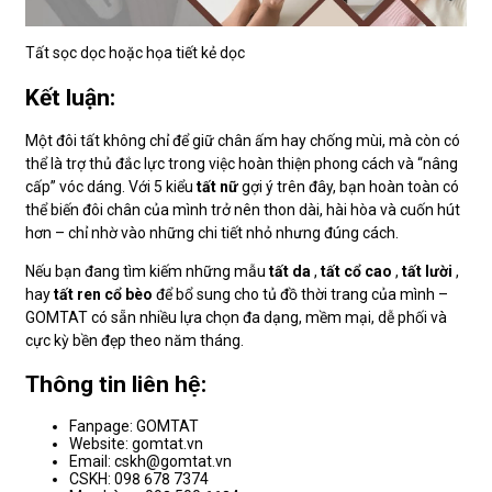
Tất sọc dọc hoặc họa tiết kẻ dọc
Kết luận:
Một đôi tất không chỉ để giữ chân ấm hay chống mùi, mà còn có
thể là trợ thủ đắc lực trong việc hoàn thiện phong cách và “nâng
cấp” vóc dáng. Với 5 kiểu
tất nữ
gợi ý trên đây, bạn hoàn toàn có
thể biến đôi chân của mình trở nên thon dài, hài hòa và cuốn hút
hơn – chỉ nhờ vào những chi tiết nhỏ nhưng đúng cách.
Nếu bạn đang tìm kiếm những mẫu
tất da
,
tất cổ cao
,
tất lười
,
hay
tất ren cổ bèo
để bổ sung cho tủ đồ thời trang của mình –
GOMTAT có sẵn nhiều lựa chọn đa dạng, mềm mại, dễ phối và
cực kỳ bền đẹp theo năm tháng.
Thông tin liên hệ:
Fanpage: GOMTAT
Website: gomtat.vn
Email: cskh@gomtat.vn
CSKH: 098 678 7374