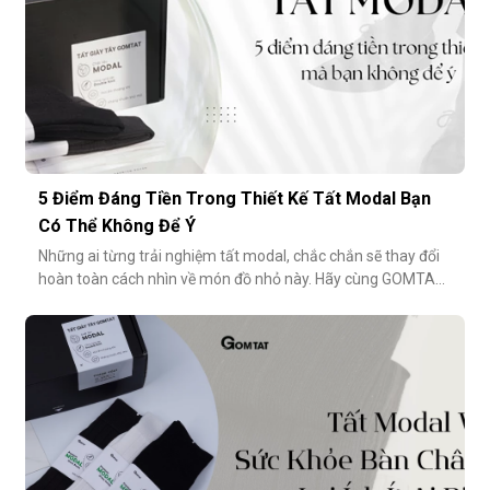
5 Điểm Đáng Tiền Trong Thiết Kế Tất Modal Bạn
Có Thể Không Để Ý
Những ai từng trải nghiệm tất modal, chắc chắn sẽ thay đổi
hoàn toàn cách nhìn về món đồ nhỏ này. Hãy cùng GOMTAT
khám phá 5 điểm đáng tiền trong thiết kế của dòng tất
modal cao cấp – những điều có thể bạn chưa từng để ý
nhưng lại ảnh hưởng rất nhiều đến trải nghiệm hằng
ngày.Chất liệu sợi modalĐiểm