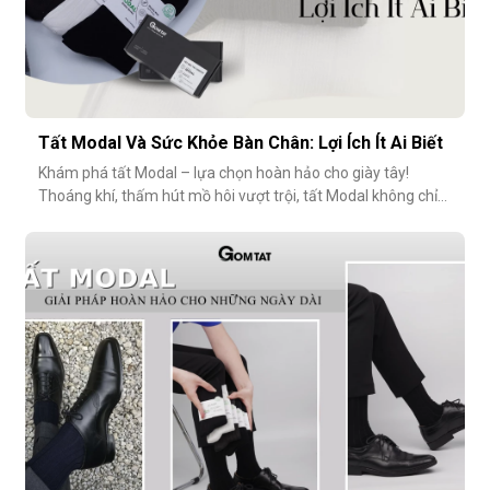
Tất Modal Và Sức Khỏe Bàn Chân: Lợi Ích Ít Ai Biết
Khám phá tất Modal – lựa chọn hoàn hảo cho giày tây!
Thoáng khí, thấm hút mồ hôi vượt trội, tất Modal không chỉ
mang lại sự thoải mái mà còn bảo vệ sức khỏe bàn chân,
ngăn mùi hôi và bệnh da liễu. Hãy cùng khám phá lý do vì sao
tất Modal đang trở thành xu hướng không thể thiếu cho các
quý ông hiện đ