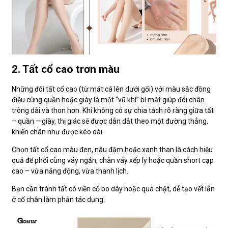
2. Tất cổ cao trơn màu
Những đôi tất cổ cao (từ mắt cá lên dưới gối) với màu sắc đồng
điệu cùng quần hoặc giày là một “vũ khí” bí mật giúp đôi chân
trông dài và thon hơn. Khi không có sự chia tách rõ ràng giữa tất
– quần – giày, thị giác sẽ được dẫn dắt theo một đường thẳng,
khiến chân như được kéo dài.
Chọn tất cổ cao màu đen, nâu đậm hoặc xanh than là cách hiệu
quả để phối cùng váy ngắn, chân váy xếp ly hoặc quần short cạp
cao – vừa năng động, vừa thanh lịch.
Bạn cần tránh tất có viền cổ bo dày hoặc quá chật, dễ tạo vết lằn
ở cổ chân làm phản tác dụng.