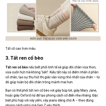
Tất cổ cao trơn màu
3. Tất ren cổ bèo
Tất ren cổ bèo
nếu biết phối tinh tế sẽ giúp đôi chân vừa thon,
vừa cuốn hút mà không “sến”. Kiểu tất này có điểm nhấn ở phần
cổ chân, tạo sự thu hút thị giác vào vùng nhỏ nhất của chân – từ
đó giúp toàn bộ đôi chân trông mảnh mai hơn.
Bạn có thể phối tất ren cổ bèo với giày búp bê, giày Mary Jane,
hoặc giày Oxford nữ để tạo phong cách cổ điển nhẹ nhàng. Đặc
biệt phù hợp với váy yếm, váy jeans dáng chữ A – theo đúng
phong cách retro mà Gen Z yêu thích.