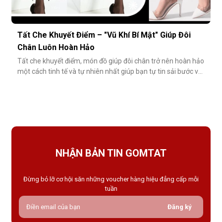
Tất Che Khuyết Điểm – "Vũ Khí Bí Mật" Giúp Đôi
Chân Luôn Hoàn Hảo
Tất che khuyết điểm, món đồ giúp đôi chân trở nên hoàn hảo
một cách tinh tế và tự nhiên nhất giúp bạn tự tin sải bước với
váy ngắn, quần short hay giày cao gót trong những dịp quan
trọng.Tất che khuyết điểm là gì và vì sao nên dùng?Khác với
tất thông thường, tất che khuyết điểm được thiết kế với mục
NHẬN BẢN TIN GOMTAT
Đừng bỏ lỡ cơ hội săn những voucher hàng hiệu đẳng cấp mỗi
tuần
Đăng ký