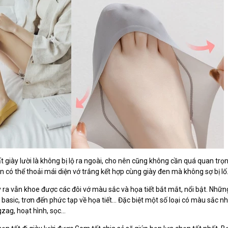
t giày lười là không bị lộ ra ngoài, cho nên cũng không cần quá quan tr
n có thể thoải mái diện vớ trắng kết hợp cùng giày đen mà không sợ bị lố
ày ra vẫn khoe được các đôi vớ màu sắc và họa tiết bắt mắt, nổi bật. Nhữ
asic, trơn đến phức tạp về họa tiết… Đặc biệt một số loại có màu sắc nh
gzag, hoạt hình, sọc…