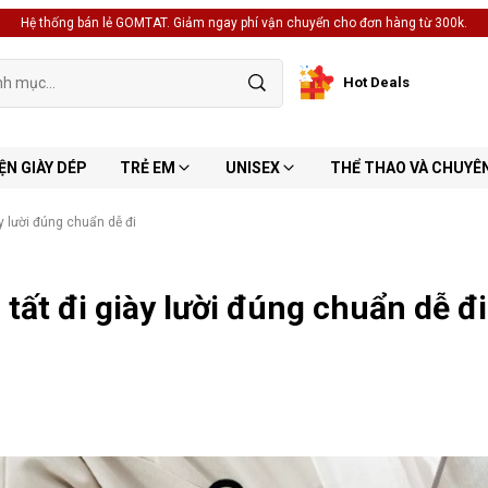
Hệ thống bán lẻ GOMTAT. Giảm ngay phí vận chuyển cho đơn hàng từ 300k.
Hot Deals
ỆN GIÀY DÉP
TRẺ EM
UNISEX
THỂ THAO VÀ CHUYÊ
ày lười đúng chuẩn dễ đi
 tất đi giày lười đúng chuẩn dễ đi