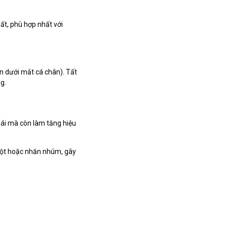
ất, phù hợp nhất với
ền dưới mắt cá chân). Tất
g.
mái mà còn làm tăng hiệu
 tuột hoặc nhăn nhúm, gây