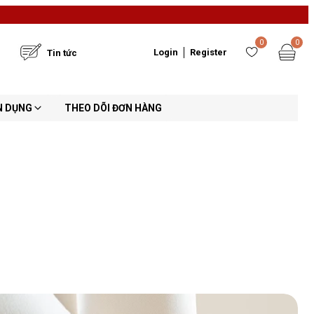
0
0
Login
Register
Tin tức
N DỤNG
THEO DÕI ĐƠN HÀNG