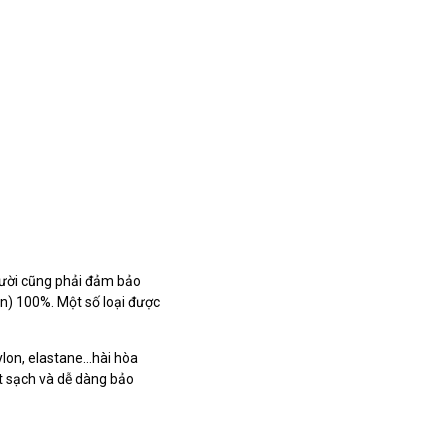
t lười cũng phải đảm bảo
on) 100%. Một số loại được
nylon, elastane…hài hòa
t sạch và dễ dàng bảo