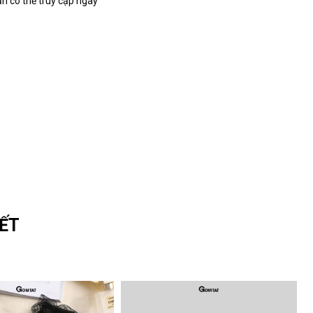
ạn có thể truy cập ngay
ẾT