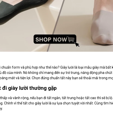
i
chuẩn form và phù hợp như thế nào? Giày lười là loại mẫu giày mà bất 
ủ đồ của mình. Nó không chỉ mang đến sự trẻ trung, năng động pha chút l
thoáng mát và tiện lợi. Chọn đúng chuẩn tất này bạn sẽ thoải mái trong mọ
 đi giày lười thường gặp
ổ thấp và vành rộng, nếu bạn đi tất ngắn, tất trung hoặc tất cao thì sẽ bị lộ
g. Chính vì thế tất cho giày lười là sự lựa chọn tuyệt vời nhất. Cùng tìm h
y.