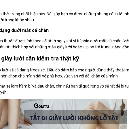
hợp thời trang nhất hiện nay. Nó giúp bạn có được những phong cách tốt nh
hời trang khác nhau.
n dạng dưới mắt cá chân
ch thước được tính theo cổ tất ở ngay sát vị trí phía dưới mắt cá chân (vi
 rất thích hợp với những mẫu giày lười hoặc slip on trẻ trung, năng độn
giày lười cần kiểm tra thật kỹ
ày lười sẽ có dạng freesize. Điều đó đảm bảo cho người dùng thấy thoải 
 nên chọn cho mình đôi vớ phù hợp, vừa vặn với đôi chân của mình.
 chật sẽ làm hầm bí và đau chân, còn nếu bạn đi quá rộng vớ sẽ rất dễ bị
uyển.