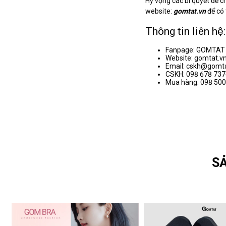
Hy vọng các bí quyết để ch
website:
gomtat.vn
để có
Thông tin liên hệ:
Fanpage: GOMTAT
Website: gomtat.v
Email: cskh@gomta
CSKH: 098 678 737
Mua hàng: 098 500
SẢ