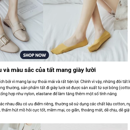
ệu và màu sắc của tất mang giày lười
ích bởi vì mang lại sự thoải mái và rất tiện lợi. Chính vì vậy, những đôi tấ
ông thường, sản phẩm tất đi giày lười sẽ được sản xuất từ sợi bông (cott
 tổng hợp như nylon, elastane để làm tăng thêm một số tính năng.
 khác nhau đều có ưu điểm riêng, thường sẽ sử dụng các chất liệu cotton, 
thấm hút mồ hôi cực tốt, mềm mại, co giãn, thoáng mát, dễ chịu, dễ giặ