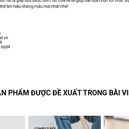
ọn tất đi giày lười được Gom tất chia sẻ sẽ giúp bạn lựa chọn tốt nhất. B
 thể tìm hiểu những mẫu mới nhất nhé!
n
t.vn
4
 6684
N PHẨM ĐƯỢC ĐỀ XUẤT TRONG BÀI VI