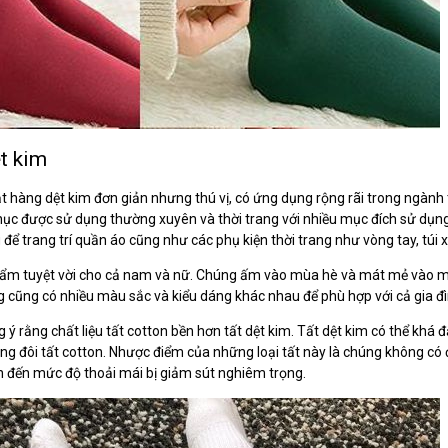
ệt kim
ặt hàng dệt kim đơn giản nhưng thú vị, có ứng dụng rộng rãi trong ngành t
ục được sử dụng thường xuyên và thời trang với nhiều mục đích sử dụng 
để trang trí quần áo cũng như các phụ kiện thời trang như vòng tay, túi xá
hẩm tuyệt vời cho cả nam và nữ. Chúng ấm vào mùa hè và mát mẻ vào mùa
 cũng có nhiều màu sắc và kiểu dáng khác nhau để phù hợp với cả gia đì
 ý rằng chất liệu tất cotton bền hơn tất dệt kim. Tất dệt kim có thể khá 
ng đôi tất cotton. Nhược điểm của những loại tất này là chúng không có
 đến mức độ thoải mái bị giảm sút nghiêm trọng.