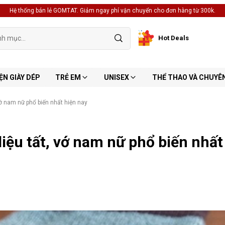
Hệ thống bán lẻ GOMTAT. Giảm ngay phí vận chuyển cho đơn hàng từ 300k.
Hot Deals
ỆN GIÀY DÉP
TRẺ EM
UNISEX
THỂ THAO VÀ CHUYÊ
 vớ nam nữ phổ biến nhất hiện nay
 liệu tất, vớ nam nữ phổ biến nhất