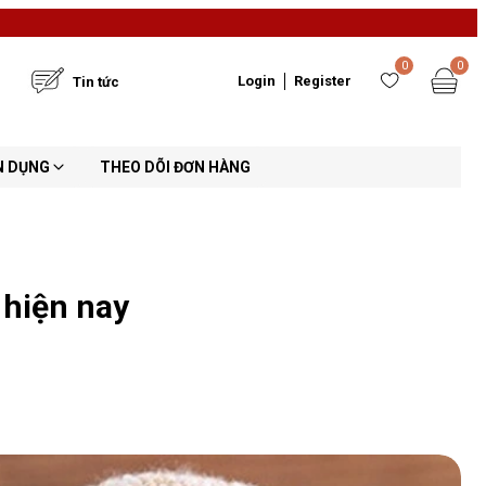
0
0
Login
Register
Tin tức
N DỤNG
THEO DÕI ĐƠN HÀNG
 hiện nay