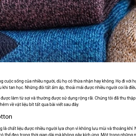
g cuộc sống của nhiều người, dù họ có thừa nhận hay không. Họ đi với họ
u khi tan học. Những đôi tất ấm áp, thoải mái được nhiều người coi là điều
được làm từ sợi và thường được sử dụng rộng rãi. Chúng tôi đã thu thập 
thêm về vật liệu bít tất qua bài viết sau đây.
otton
ng là chất liệu được nhiều người lựa chọn vì không lưu mùi và thoáng khí
có thể đeo trong thời gian dài mà không gây kích ứng. Một trong những 