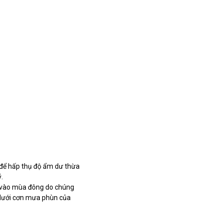
n để hấp thụ độ ẩm dư thừa
.
iá vào mùa đông do chúng
đi dưới cơn mưa phùn của