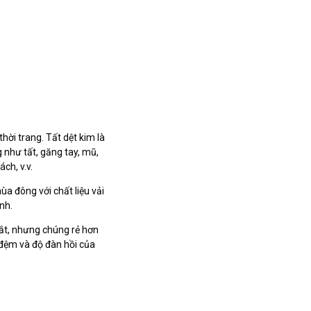
hời trang. Tất dệt kim là
như tất, găng tay, mũ,
ch, v.v.
 đông với chất liệu vải
nh.
đắt, nhưng chúng rẻ hơn
 đệm và độ đàn hồi của