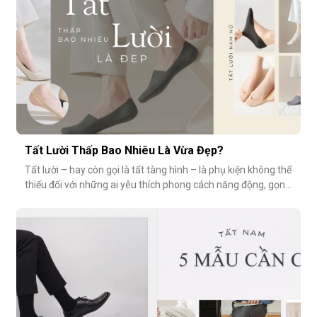
Tất Lười Thấp Bao Nhiêu Là Vừa Đẹp?
Tất lười – hay còn gọi là tất tàng hình – là phụ kiện không thể
thiếu đối với những ai yêu thích phong cách năng động, gọn
nhẹ nhưng vẫn muốn giữ sự tinh tế cho tổng thể trang phục.
Tuy nhiên, có một câu hỏi thường gặp: tất giày lười thấp bao
nhiêu là vừa đẹp? Nếu quá thấp, tất dễ bị tuột; nếu quá c