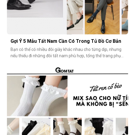
Gợi Ý 5 Mẫu Tất Nam Cần Có Trong Tủ Đồ Cơ Bản
Bạn có thể có nhiều đôi giày khác nhau cho từng dịp, nhưng
nếu thiếu đi những đôi tất nam phù hợp, tổng thể trang phục
vẫn chưa thật sự hoàn hảo. Một đôi vớ nam tưởng chừng
nhỏ nhặt, nhưng lại góp phần định hình phong cách, nâng
tầm sự chỉn chu và thể hiện gu thẩm mỹ cá nhân một cách
rõ rệt. Dưới đâ