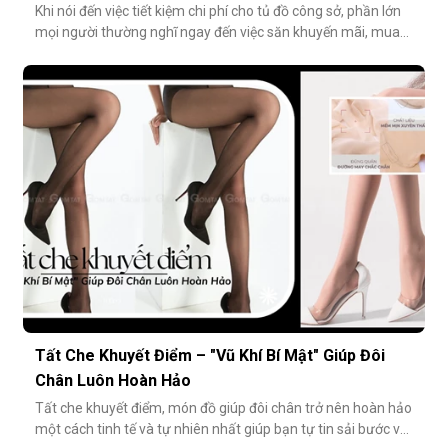
Khi nói đến việc tiết kiệm chi phí cho tủ đồ công sở, phần lớn
mọi người thường nghĩ ngay đến việc săn khuyến mãi, mua
combo hoặc tối giản số lượng món đồ. Tuy nhiên, có một
cách tiết kiệm bền vững và tinh tế hơn rất nhiều: đầu tư vào
chất lượng từ những món nhỏ nhất. Cụ thể hơn, tất modal
không chỉ
Tất Che Khuyết Điểm – "Vũ Khí Bí Mật" Giúp Đôi
Chân Luôn Hoàn Hảo
Tất che khuyết điểm, món đồ giúp đôi chân trở nên hoàn hảo
một cách tinh tế và tự nhiên nhất giúp bạn tự tin sải bước với