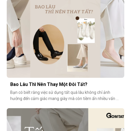
cùng khám phá vì sao tất modal lại được xem là lựa chọn lý
tưởng cho những ngày dài tại văn phòng.Khi đôi chân “lên
tiếng” s
Bao Lâu Thì Nên Thay Một Đôi Tất?
Bạn có biết rằng việc sử dụng tất quá lâu không chỉ ảnh
hưởng đến cảm giác mang giày mà còn tiềm ẩn nhiều vấn đề
vệ sinh, sức khỏe? Vậy bao lâu thì nên thay một đôi tất?
Cùng GOMTAT tìm hiểu nhé.Tuổi thọ trung bình của một đôi
tất là bao lâu?Trung bình, một đôi tất sử dụng thường xuyên
(3–4 lần/tuần