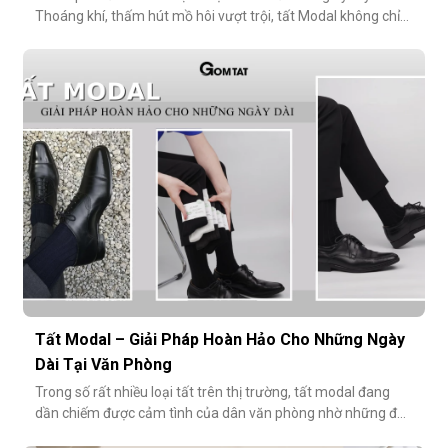
Thoáng khí, thấm hút mồ hôi vượt trội, tất Modal không chỉ
mang lại sự thoải mái mà còn bảo vệ sức khỏe bàn chân,
ngăn mùi hôi và bệnh da liễu. Hãy cùng khám phá lý do vì sao
tất Modal đang trở thành xu hướng không thể thiếu cho các
quý ông hiện đ
Tất Modal – Giải Pháp Hoàn Hảo Cho Những Ngày
Dài Tại Văn Phòng
Trong số rất nhiều loại tất trên thị trường, tất modal đang
dần chiếm được cảm tình của dân văn phòng nhờ những đặc
tính vượt trội về sự mềm mại, thoáng khí và độ bền cao. Hãy