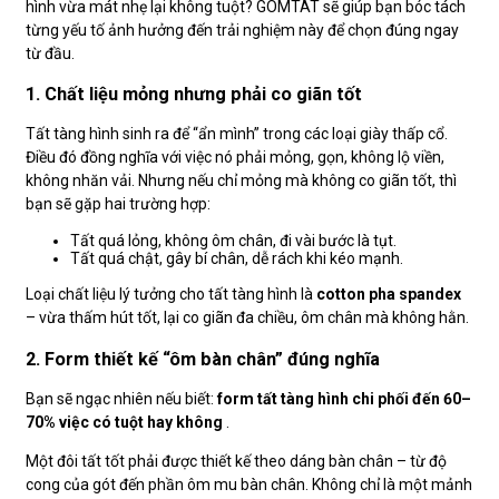
hình vừa mát nhẹ lại không tuột? GOMTAT sẽ giúp bạn bóc tách
từng yếu tố ảnh hưởng đến trải nghiệm này để chọn đúng ngay
từ đầu.
1. Chất liệu mỏng nhưng phải co giãn tốt
Tất tàng hình sinh ra để “ẩn mình” trong các loại giày thấp cổ.
Điều đó đồng nghĩa với việc nó phải mỏng, gọn, không lộ viền,
không nhăn vải. Nhưng nếu chỉ mỏng mà không co giãn tốt, thì
bạn sẽ gặp hai trường hợp:
Tất quá lỏng, không ôm chân, đi vài bước là tụt.
Tất quá chật, gây bí chân, dễ rách khi kéo mạnh.
Loại chất liệu lý tưởng cho tất tàng hình là
cotton pha spandex
– vừa thấm hút tốt, lại co giãn đa chiều, ôm chân mà không hằn.
2. Form thiết kế “ôm bàn chân” đúng nghĩa
Bạn sẽ ngạc nhiên nếu biết:
form tất tàng hình chi phối đến 60–
70% việc có tuột hay không
.
Một đôi tất tốt phải được thiết kế theo dáng bàn chân – từ độ
cong của gót đến phần ôm mu bàn chân. Không chỉ là một mảnh