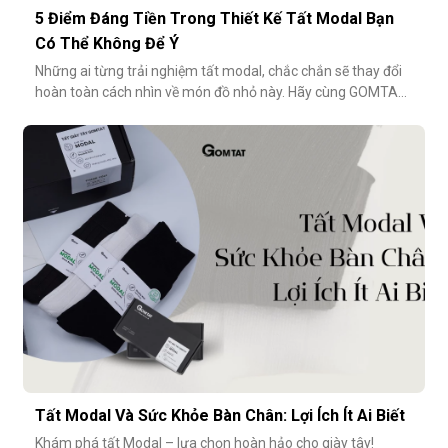
5 Điểm Đáng Tiền Trong Thiết Kế Tất Modal Bạn
Có Thể Không Để Ý
Những ai từng trải nghiệm tất modal, chắc chắn sẽ thay đổi
hoàn toàn cách nhìn về món đồ nhỏ này. Hãy cùng GOMTAT
khám phá 5 điểm đáng tiền trong thiết kế của dòng tất
modal cao cấp – những điều có thể bạn chưa từng để ý
nhưng lại ảnh hưởng rất nhiều đến trải nghiệm hằng
ngày.Chất liệu sợi modalĐiểm
Tất Modal Và Sức Khỏe Bàn Chân: Lợi Ích Ít Ai Biết
Khám phá tất Modal – lựa chọn hoàn hảo cho giày tây!