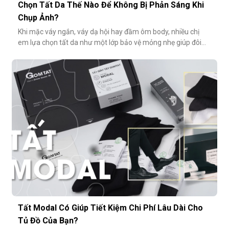
Chọn Tất Da Thế Nào Để Không Bị Phản Sáng Khi
Chụp Ảnh?
Khi mặc váy ngắn, váy dạ hội hay đầm ôm body, nhiều chị
em lựa chọn tất da như một lớp bảo vệ mỏng nhẹ giúp đôi
chân thêm thon gọn, đều màu và che đi khuyết điểm nhỏ.
Tuy nhiên, không ít người gặp phải tình huống dở khóc dở
cười: đôi chân phản chiếu ánh sáng trắng loá trong ảnh, lộ rõ
lớp tất khiến
Tất Modal Có Giúp Tiết Kiệm Chi Phí Lâu Dài Cho
Tủ Đồ Của Bạn?