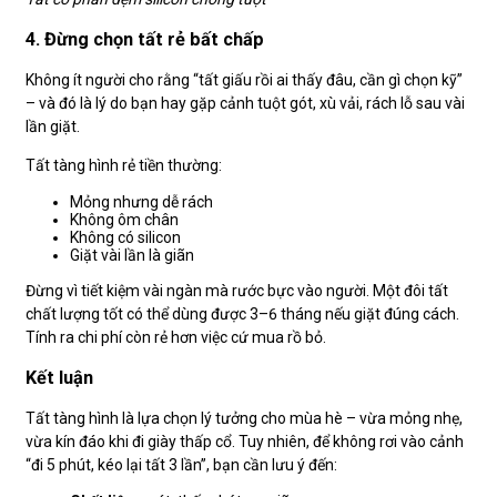
4. Đừng chọn tất rẻ bất chấp
Không ít người cho rằng “tất giấu rồi ai thấy đâu, cần gì chọn kỹ”
– và đó là lý do bạn hay gặp cảnh tuột gót, xù vải, rách lỗ sau vài
lần giặt.
Tất tàng hình rẻ tiền thường:
Mỏng nhưng dễ rách
Không ôm chân
Không có silicon
Giặt vài lần là giãn
Đừng vì tiết kiệm vài ngàn mà rước bực vào người. Một đôi tất
chất lượng tốt có thể dùng được 3–6 tháng nếu giặt đúng cách.
Tính ra chi phí còn rẻ hơn việc cứ mua rồ bỏ.
Kết luận
Tất tàng hình là lựa chọn lý tưởng cho mùa hè – vừa mỏng nhẹ,
vừa kín đáo khi đi giày thấp cổ. Tuy nhiên, để không rơi vào cảnh
“đi 5 phút, kéo lại tất 3 lần”, bạn cần lưu ý đến: