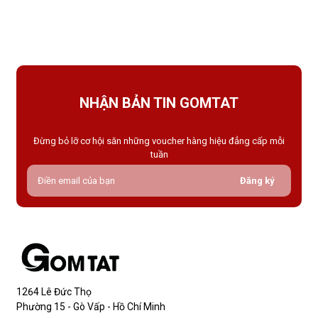
váy ngắn, quần short hay giày cao gót trong những dịp quan
trọng.Tất che khuyết điểm là gì và vì sao nên dùng?Khác với
tất thông thường, tất che khuyết điểm được thiết kế với mục
NHẬN BẢN TIN GOMTAT
Đừng bỏ lỡ cơ hội săn những voucher hàng hiệu đẳng cấp mỗi
tuần
Đăng ký
1264 Lê Đức Thọ
Phường 15 - Gò Vấp - Hồ Chí Minh