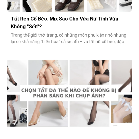
Tất Ren Cổ Bèo: Mix Sao Cho Vừa Nữ Tính Vừa
Không "Sến"?
Trong thế giới thời trang, có những món phụ kiện nhỏ nhưng
lại có khả năng "biến hóa" cả set đồ – và tất nữ cổ bèo, đặc
biệt là tất ren cổ bèo, chính là một trong số đó. Nhẹ nhàng,
nữ tính và có phần điệu đà, món phụ kiện này đôi khi bị gắn
mác "sến súa" nếu không phối đúng cách. Vậy làm sao để
diện