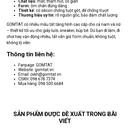
Chất liệu:
mát, thấm hút, co giãn
Form:
ôm chân đúng dáng
Thiết kế:
có silicon chống tuột gót, đế chống trượt
Thương hiệu uy tín:
rõ nguồn gốc, bảo đảm chất lượng
GOMTAT có nhiều mẫu tất tàng hình cao cấp cho cả nam và nữ
– thiết kế tối ưu cho giày lười, sneaker, búp bê. Dù bạn đi làm, đi
chơi hay vận động nhiều, tất vẫn giữ form chuẩn, không tuột,
không lộ viền.
Thông tin liên hệ:
Fanpage: GOMTAT
Website: gomtat.vn
Email: cskh@gomtat.vn
CSKH: 098 678 7374
Mua hàng: 098 500 6684
SẢN PHẨM ĐƯỢC ĐỀ XUẤT TRONG BÀI
VIẾT