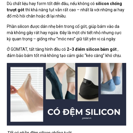
Dù chất liệu hay form tốt đến đâu, nếu không có
silicon chống
trượt gót
thì khả năng tụt vẫn rất cao – nhất là với những ai hay
đổ mồ hôi chân hoặc đi lại nhiều.
Phần silicon được dán nhẹ bên trong cổ gót, giúp bám vào da
mà không gây rát hay ngứa. Đây là một chi tiết nhỏ nhưng cực
kỳ quan trọng – giống như “móc neo” giữ tất yên vị cả ngày.
Ở GOMTAT, tất tàng hình đều có
2–3 điểm silicon bám gót
,
đảm bảo bám tốt mà không tạo cảm giác “kéo căng” khó chịu.
Tất có phần đệm silicon chống tuột