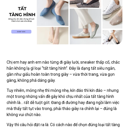
Chị em hay anh em nào từng đi giày lười, sneaker thấp cổ, chắc
hẳn không lạ gì loại “tất tàng hình”. Đây là dạng tất siêu ngắn,
gần như giấu hoàn toàn trong giày – vừa thời trang, vừa gọn
gàng, không phá dáng giày.
Tuy nhiên, mỏng nhẹ thì mỏng nhẹ, kín đáo thì kín đáo – nhưng
một trong những vấn đề gây khó chịu nhất của tất tàng hình
chính là… rất dễ tuột gót. Đang đi đường hay đang ngồi làm việc
mà thấy tất tụt vào trong, phải tháo giày ra chỉnh lại – đúng là
không vui chút nào.
Vậy thì câu hỏi đặt ra là: Có cách nào để chọn đúng loại tất tàng