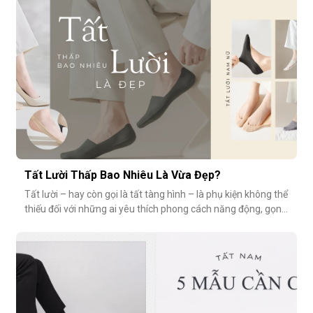
(3–4 lần/tuần
Tất Lười Thấp Bao Nhiêu Là Vừa Đẹp?
Tất lười – hay còn gọi là tất tàng hình – là phụ kiện không thể
thiếu đối với những ai yêu thích phong cách năng động, gọn
nhẹ nhưng vẫn muốn giữ sự tinh tế cho tổng thể trang phục.
Tuy nhiên, có một câu hỏi thường gặp: tất giày lười thấp bao
nhiêu là vừa đẹp? Nếu quá thấp, tất dễ bị tuột; nếu quá c