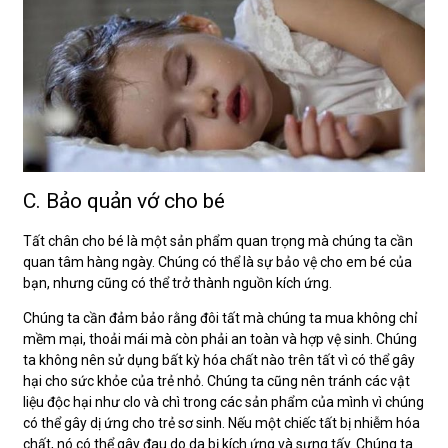
C. Bảo quản vớ cho bé
Tất chân cho bé là một sản phẩm quan trọng mà chúng ta cần
quan tâm hàng ngày. Chúng có thể là sự bảo vệ cho em bé của
bạn, nhưng cũng có thể trở thành nguồn kích ứng.
Chúng ta cần đảm bảo rằng đôi tất mà chúng ta mua không chỉ
mềm mại, thoải mái mà còn phải an toàn và hợp vệ sinh. Chúng
ta không nên sử dụng bất kỳ hóa chất nào trên tất vì có thể gây
hại cho sức khỏe của trẻ nhỏ. Chúng ta cũng nên tránh các vật
liệu độc hại như clo và chì trong các sản phẩm của mình vì chúng
có thể gây dị ứng cho trẻ sơ sinh. Nếu một chiếc tất bị nhiễm hóa
chất, nó có thể gây đau do da bị kích ứng và sưng tấy. Chúng ta