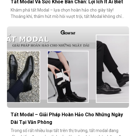
Tất Modal Và Sức Khỏe Bàn Chân: Lợi Ích Ít Ai Biết
Khám phá tất Modal – lựa chọn hoàn hảo cho giày tây!
Thoáng khí, thấm hút mồ hôi vượt trội, tất Modal không chỉ
mang lại sự thoải mái mà còn bảo vệ sức khỏe bàn chân,
ngăn mùi hôi và bệnh da liễu. Hãy cùng khám phá lý do vì sao
tất Modal đang trở thành xu hướng không thể thiếu cho các
quý ông hiện đ
Tất Modal – Giải Pháp Hoàn Hảo Cho Những Ngày
Dài Tại Văn Phòng
Trong số rất nhiều loại tất trên thị trường, tất modal đang