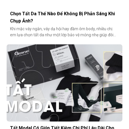
Chọn Tất Da Thế Nào Để Không Bị Phản Sáng Khi
Chụp Ảnh?
Khi mặc váy ngắn, váy dạ hội hay đầm ôm body, nhiều chị
em lựa chọn tất da như một lớp bảo vệ mỏng nhẹ giúp đôi
chân thêm thon gọn, đều màu và che đi khuyết điểm nhỏ.
Tuy nhiên, không ít người gặp phải tình huống dở khóc dở
cười: đôi chân phản chiếu ánh sáng trắng loá trong ảnh, lộ rõ
lớp tất khiến
Tất Modal Có Giúp Tiết Kiệm Chi Phí Lâu Dài Cho