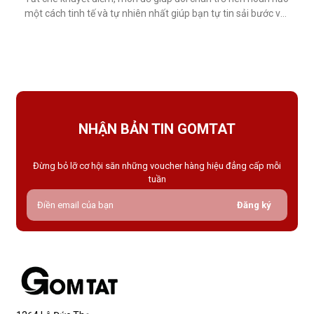
một cách tinh tế và tự nhiên nhất giúp bạn tự tin sải bước với
váy ngắn, quần short hay giày cao gót trong những dịp quan
trọng.Tất che khuyết điểm là gì và vì sao nên dùng?Khác với
tất thông thường, tất che khuyết điểm được thiết kế với mục
NHẬN BẢN TIN GOMTAT
Đừng bỏ lỡ cơ hội săn những voucher hàng hiệu đẳng cấp mỗi
tuần
Đăng ký