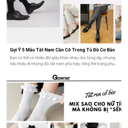
Gợi Ý 5 Mẫu Tất Nam Cần Có Trong Tủ Đồ Cơ Bản
Bạn có thể có nhiều đôi giày khác nhau cho từng dịp, nhưng
nếu thiếu đi những đôi tất nam phù hợp, tổng thể trang phục
vẫn chưa thật sự hoàn hảo. Một đôi vớ nam tưởng chừng
nhỏ nhặt, nhưng lại góp phần định hình phong cách, nâng
tầm sự chỉn chu và thể hiện gu thẩm mỹ cá nhân một cách
rõ rệt. Dưới đâ