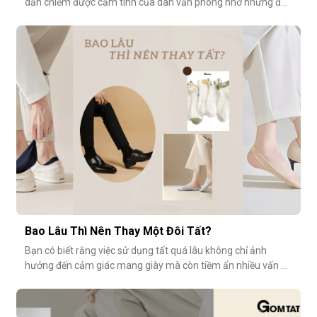
dần chiếm được cảm tình của dân văn phòng nhờ những đặc
tính vượt trội về sự mềm mại, thoáng khí và độ bền cao. Hãy
cùng khám phá vì sao tất modal lại được xem là lựa chọn lý
tưởng cho những ngày dài tại văn phòng.Khi đôi chân “lên
tiếng” s
Bao Lâu Thì Nên Thay Một Đôi Tất?
Bạn có biết rằng việc sử dụng tất quá lâu không chỉ ảnh
hưởng đến cảm giác mang giày mà còn tiềm ẩn nhiều vấn đề
vệ sinh, sức khỏe? Vậy bao lâu thì nên thay một đôi tất?
Cùng GOMTAT tìm hiểu nhé.Tuổi thọ trung bình của một đôi
tất là bao lâu?Trung bình, một đôi tất sử dụng thường xuyên