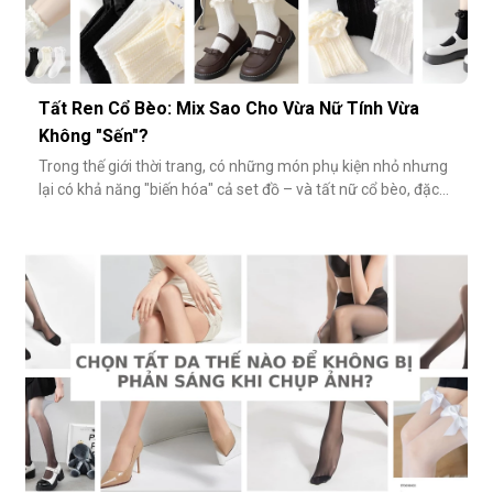
Tất Ren Cổ Bèo: Mix Sao Cho Vừa Nữ Tính Vừa
Không "Sến"?
Trong thế giới thời trang, có những món phụ kiện nhỏ nhưng
lại có khả năng "biến hóa" cả set đồ – và tất nữ cổ bèo, đặc
biệt là tất ren cổ bèo, chính là một trong số đó. Nhẹ nhàng,
nữ tính và có phần điệu đà, món phụ kiện này đôi khi bị gắn
mác "sến súa" nếu không phối đúng cách. Vậy làm sao để
diện