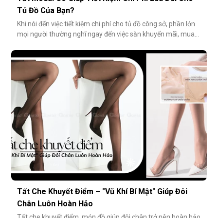
Tủ Đồ Của Bạn?
Khi nói đến việc tiết kiệm chi phí cho tủ đồ công sở, phần lớn
mọi người thường nghĩ ngay đến việc săn khuyến mãi, mua
combo hoặc tối giản số lượng món đồ. Tuy nhiên, có một
cách tiết kiệm bền vững và tinh tế hơn rất nhiều: đầu tư vào
chất lượng từ những món nhỏ nhất. Cụ thể hơn, tất modal
không chỉ
Tất Che Khuyết Điểm – "Vũ Khí Bí Mật" Giúp Đôi
Chân Luôn Hoàn Hảo
Tất che khuyết điểm, món đồ giúp đôi chân trở nên hoàn hảo