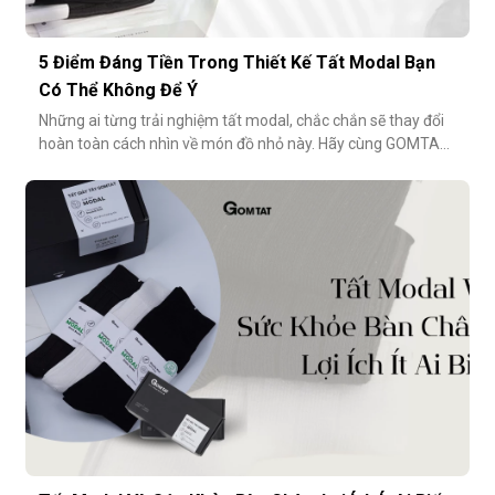
5 Điểm Đáng Tiền Trong Thiết Kế Tất Modal Bạn
Có Thể Không Để Ý
Những ai từng trải nghiệm tất modal, chắc chắn sẽ thay đổi
hoàn toàn cách nhìn về món đồ nhỏ này. Hãy cùng GOMTAT
khám phá 5 điểm đáng tiền trong thiết kế của dòng tất
modal cao cấp – những điều có thể bạn chưa từng để ý
nhưng lại ảnh hưởng rất nhiều đến trải nghiệm hằng
ngày.Chất liệu sợi modalĐiểm