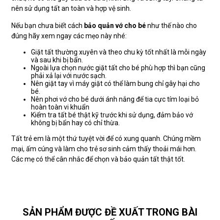
nên sử dụng tất an toàn và hợp vệ sinh.
Nếu bạn chưa biết cách
bảo quản vớ cho bé
như thế nào cho
đúng hãy xem ngay các mẹo này nhé:
Giặt tất thường xuyên và theo chu kỳ tốt nhất là mỗi ngày
và sau khi bị bẩn.
Ngoài lựa chọn nước giặt tất cho bé phù hợp thì bạn cũng
phải xả lại với nước sạch.
Nên giặt tay vì máy giặt có thể làm bung chỉ gây hại cho
bé.
Nên phơi vớ cho bé dưới ánh nắng để tia cực tím loại bỏ
hoàn toàn vi khuẩn
Kiểm tra tất bé thật kỹ trước khi sử dụng, đảm bảo vớ
không bị bẩn hay có chỉ thừa.
Tất trẻ em là một thứ tuyệt vời để có xung quanh. Chúng mềm
mại, ấm cúng và làm cho trẻ sơ sinh cảm thấy thoải mái hơn.
Các mẹ có thể cân nhắc để chọn và bảo quản tất thật tốt.
SẢN PHẨM ĐƯỢC ĐỀ XUẤT TRONG BÀI