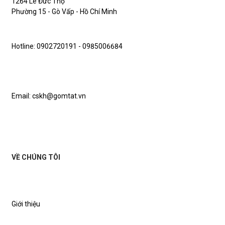
1264 Lê Đức Thọ
Phường 15 - Gò Vấp - Hồ Chí Minh
Hotline: 0902720191 - 0985006684
Email: cskh@gomtat.vn
VỀ CHÚNG TÔI
Giới thiệu