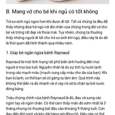
B. Mang vớ cho bé khi ngủ có tốt không
Trẻ sơ sinh ngủ ngon hơn khi được đi tất. Tất cả chúng ta đều đã
thấy những đứa trẻ ngủ với đôi chân của chúng trong đôi vớ cho
bé và trông rất đẹp và thoải mái. Tuy nhiên, chúng ta thường
thấy những người đi tất cho trẻ sơ sinh khi ngủ, điều này là do đó
là thói quen đã hình thành qua nhiều năm.
1. Giúp bé ngăn ngừa bệnh Raynaud
Raynaud là một tình trạng rất phổ biến ảnh hưởng đến mọi
người ở mọi lứa tuổi. Nguyên nhân là do sự tích tụ nước lạnh
trong các mạch máu (mạch cung cấp máu cho da của bạn). Khi
bạn bị lạnh, cơ thể bạn sẽ cố gắng tự làm ấm. Quá trình này
không thể diễn ra đủ nhanh và vì vậy nó sẽ bị chặn lại bởi nước
đóng băng.
Triệu chứng chính của bệnh Raynaud là đỏ, đau và sưng các
ngón tay và ngón chân. Có thể cảm thấy mẩn đỏ sớm nhất là 3
tháng nhưng nó thường bắt đầu vào khoảng 9 tháng tuổi. Cơn
đau đến đột ngột và kéo dài hàng giờ đồng hồ. Điều này có thể