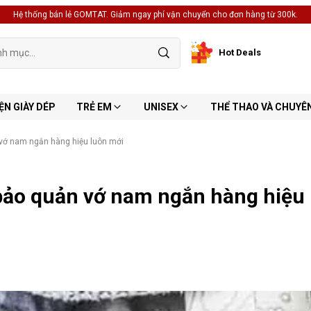
Hệ thống bán lẻ GOMTAT. Giảm ngay phí vận chuyển cho đơn hàng từ 300k.
Hot Deals
ỆN GIÀY DÉP
TRẺ EM
UNISEX
THỂ THAO VÀ CHUYÊ
 vớ nam ngắn hàng hiệu luôn mới
 bảo quản vớ nam ngắn hàng hiệu