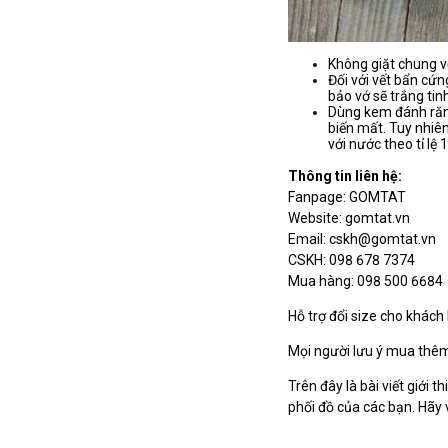
Không giặt chung v
Đối với vết bẩn cứn
bảo vớ sẽ trắng tin
Dùng kem đánh răng
biến mất. Tuy nhiên
với nước theo tỉ lệ 
Thông tin liên hệ:
Fanpage: GOMTAT
Website: gomtat.vn
Email: cskh@gomtat.vn
CSKH: 098 678 7374
Mua hàng: 098 500 6684
Hỗ trợ đổi size cho khách
Mọi người lưu ý mua thêm 
Trên đây là bài viết giới 
phối đồ của các bạn. Hãy