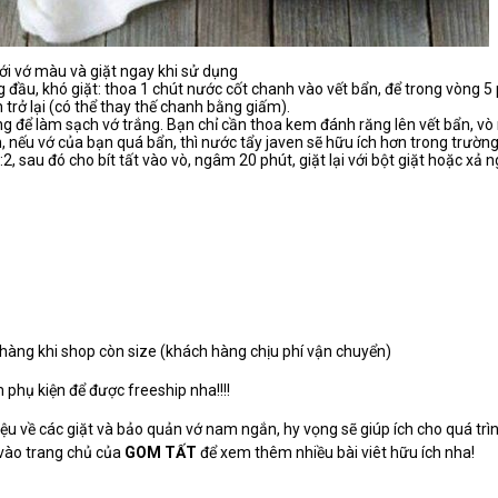
ới vớ màu và giặt ngay khi sử dụng
g đầu, khó giặt: thoa 1 chút nước cốt chanh vào vết bẩn, để trong vòng 5 
h trở lại (có thể thay thế chanh bằng giấm).
 để làm sạch vớ trắng. Bạn chỉ cần thoa kem đánh răng lên vết bẩn, vò 
, nếu vớ của bạn quá bẩn, thì nước tẩy javen sẽ hữu ích hơn trong trườn
1:2, sau đó cho bít tất vào vò, ngâm 20 phút, giặt lại với bột giặt hoặc xả 
 hàng khi shop còn size (khách hàng chịu phí vận chuyển)
phụ kiện để được freeship nha!!!!
thiệu về các giặt và bảo quản vớ nam ngắn, hy vọng sẽ giúp ích cho quá trì
 vào trang chủ của
GOM TẤT
để xem thêm nhiều bài viêt hữu ích nha!