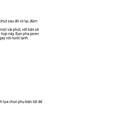
phút sau đó vò lại, đảm
một vài phút, vết bẩn sẽ
g hợp này. Bạn pha javen
ngay với nước lạnh.
nh lựa chọn phụ kiện tất để