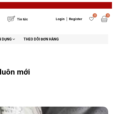
0
0
Login
Register
Tin tức
N DỤNG
THEO DÕI ĐƠN HÀNG
 luôn mới