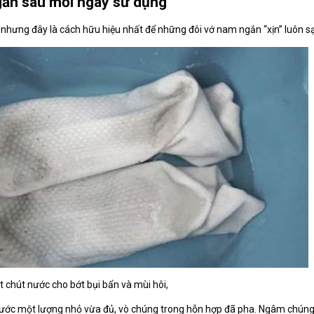
gắn sau mỗi ngày sử dụng
 nhưng đây là cách hữu hiệu nhất để những đôi vớ nam ngắn “xịn” luôn sạ
t chút nước cho bớt bụi bẩn và mùi hôi,
 nước một lượng nhỏ vừa đủ, vò chúng trong hỗn hợp đã pha. Ngâm chúng