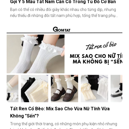
Gợi Ý 5 Mẫu Tất Nam Cần Có Trong Tủ Đồ Cơ Bản
Bạn có thể có nhiều đôi giày khác nhau cho từng dịp, nhưng
nếu thiếu đi những đôi tất nam phù hợp, tổng thể trang phục
vẫn chưa thật sự hoàn hảo. Một đôi vớ nam tưởng chừng
nhỏ nhặt, nhưng lại góp phần định hình phong cách, nâng
tầm sự chỉn chu và thể hiện gu thẩm mỹ cá nhân một cách
rõ rệt. Dưới đâ
Tất Ren Cổ Bèo: Mix Sao Cho Vừa Nữ Tính Vừa
Không "Sến"?
Trong thế giới thời trang, có những món phụ kiện nhỏ nhưng