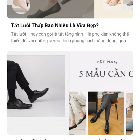
Tất Lười Thấp Bao Nhiêu Là Vừa Đẹp?
Tất lười – hay còn gọi là tất tàng hình – là phụ kiện không thể
thiếu đối với những ai yêu thích phong cách năng động, gọn
nhẹ nhưng vẫn muốn giữ sự tinh tế cho tổng thể trang phục.
Tuy nhiên, có một câu hỏi thường gặp: tất giày lười thấp bao
nhiêu là vừa đẹp? Nếu quá thấp, tất dễ bị tuột; nếu quá c