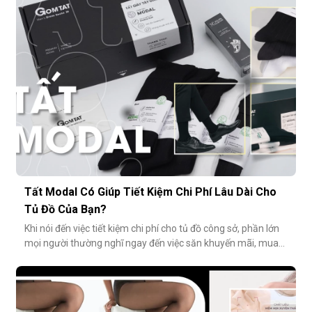
cười: đôi chân phản chiếu ánh sáng trắng loá trong ảnh, lộ rõ
lớp tất khiến
Tất Modal Có Giúp Tiết Kiệm Chi Phí Lâu Dài Cho
Tủ Đồ Của Bạn?
Khi nói đến việc tiết kiệm chi phí cho tủ đồ công sở, phần lớn
mọi người thường nghĩ ngay đến việc săn khuyến mãi, mua
combo hoặc tối giản số lượng món đồ. Tuy nhiên, có một
cách tiết kiệm bền vững và tinh tế hơn rất nhiều: đầu tư vào
chất lượng từ những món nhỏ nhất. Cụ thể hơn, tất modal
không chỉ