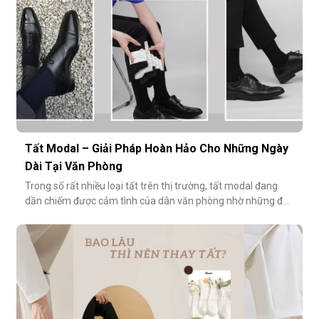
Tất Modal – Giải Pháp Hoàn Hảo Cho Những Ngày
Dài Tại Văn Phòng
Trong số rất nhiều loại tất trên thị trường, tất modal đang
dần chiếm được cảm tình của dân văn phòng nhờ những đặc
tính vượt trội về sự mềm mại, thoáng khí và độ bền cao. Hãy
cùng khám phá vì sao tất modal lại được xem là lựa chọn lý
tưởng cho những ngày dài tại văn phòng.Khi đôi chân “lên
tiếng” s