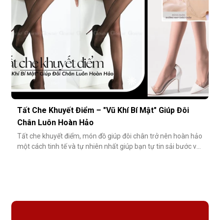
Tất Che Khuyết Điểm – "Vũ Khí Bí Mật" Giúp Đôi
Chân Luôn Hoàn Hảo
Tất che khuyết điểm, món đồ giúp đôi chân trở nên hoàn hảo
một cách tinh tế và tự nhiên nhất giúp bạn tự tin sải bước với
váy ngắn, quần short hay giày cao gót trong những dịp quan
trọng.Tất che khuyết điểm là gì và vì sao nên dùng?Khác với
tất thông thường, tất che khuyết điểm được thiết kế với mục