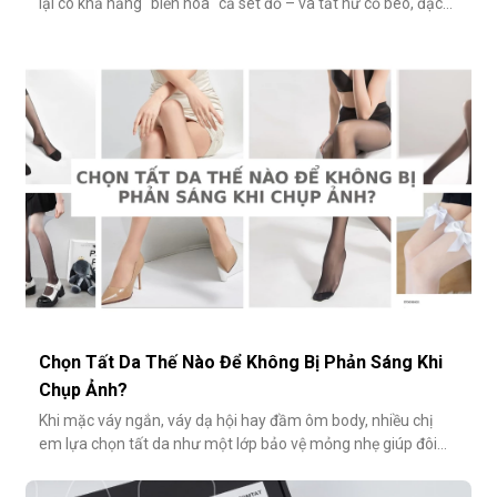
lại có khả năng "biến hóa" cả set đồ – và tất nữ cổ bèo, đặc
biệt là tất ren cổ bèo, chính là một trong số đó. Nhẹ nhàng,
nữ tính và có phần điệu đà, món phụ kiện này đôi khi bị gắn
mác "sến súa" nếu không phối đúng cách. Vậy làm sao để
diện
Chọn Tất Da Thế Nào Để Không Bị Phản Sáng Khi
Chụp Ảnh?
Khi mặc váy ngắn, váy dạ hội hay đầm ôm body, nhiều chị
em lựa chọn tất da như một lớp bảo vệ mỏng nhẹ giúp đôi
chân thêm thon gọn, đều màu và che đi khuyết điểm nhỏ.
Tuy nhiên, không ít người gặp phải tình huống dở khóc dở