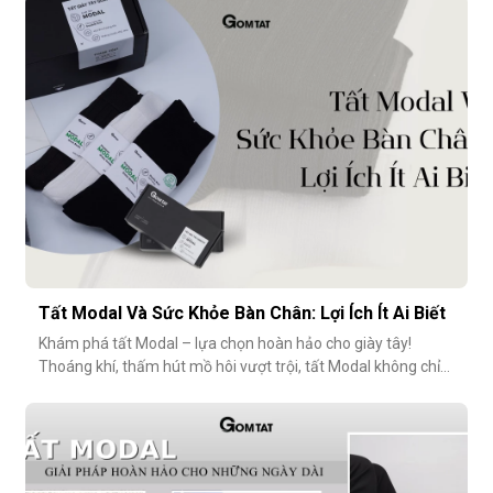
modal cao cấp – những điều có thể bạn chưa từng để ý
nhưng lại ảnh hưởng rất nhiều đến trải nghiệm hằng
ngày.Chất liệu sợi modalĐiểm
Tất Modal Và Sức Khỏe Bàn Chân: Lợi Ích Ít Ai Biết
Khám phá tất Modal – lựa chọn hoàn hảo cho giày tây!
Thoáng khí, thấm hút mồ hôi vượt trội, tất Modal không chỉ
mang lại sự thoải mái mà còn bảo vệ sức khỏe bàn chân,
ngăn mùi hôi và bệnh da liễu. Hãy cùng khám phá lý do vì sao
tất Modal đang trở thành xu hướng không thể thiếu cho các
quý ông hiện đ