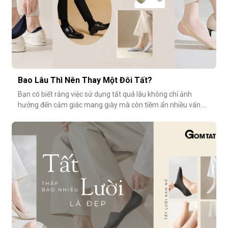
Bao Lâu Thì Nên Thay Một Đôi Tất?
Bạn có biết rằng việc sử dụng tất quá lâu không chỉ ảnh
hưởng đến cảm giác mang giày mà còn tiềm ẩn nhiều vấn đề
vệ sinh, sức khỏe? Vậy bao lâu thì nên thay một đôi tất?
Cùng GOMTAT tìm hiểu nhé.Tuổi thọ trung bình của một đôi
tất là bao lâu?Trung bình, một đôi tất sử dụng thường xuyên
(3–4 lần/tuần