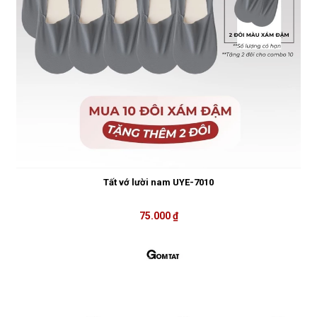
Tất vớ lười nam UYE-7010
75.000 ₫