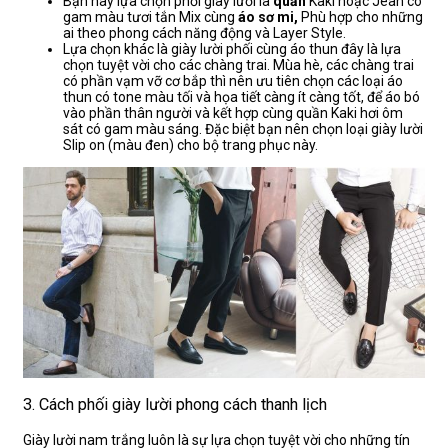
Bạn hãy lựa chọn phối giày lười là
quần
Kaki hoặc Jean có
gam màu tươi tắn Mix cùng
áo sơ mi,
Phù hợp cho những
ai theo phong cách năng động và Layer Style.
Lựa chọn khác là giày lười phối cùng áo thun đây là lựa
chọn tuyệt vời cho các chàng trai. Mùa hè, các chàng trai
có phần vạm vỡ cơ bắp thì nên ưu tiên chọn các loại áo
thun có tone màu tối và họa tiết càng ít càng tốt, để áo bó
vào phần thân người và kết hợp cùng quần Kaki hơi ôm
sát có gam màu sáng. Đặc biệt bạn nên chọn loại giày lười
Slip on (màu đen) cho bộ trang phục này.
3. Cách phối giày lười phong cách thanh lịch
Giày lười nam trắng luôn là sự lựa chọn tuyệt vời cho những tín