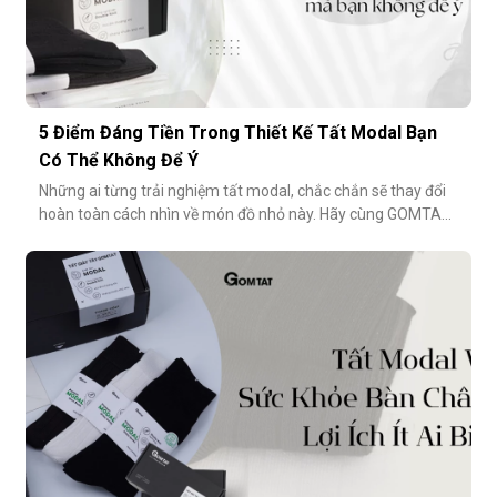
5 Điểm Đáng Tiền Trong Thiết Kế Tất Modal Bạn
Có Thể Không Để Ý
Những ai từng trải nghiệm tất modal, chắc chắn sẽ thay đổi
hoàn toàn cách nhìn về món đồ nhỏ này. Hãy cùng GOMTAT
khám phá 5 điểm đáng tiền trong thiết kế của dòng tất
modal cao cấp – những điều có thể bạn chưa từng để ý
nhưng lại ảnh hưởng rất nhiều đến trải nghiệm hằng
ngày.Chất liệu sợi modalĐiểm