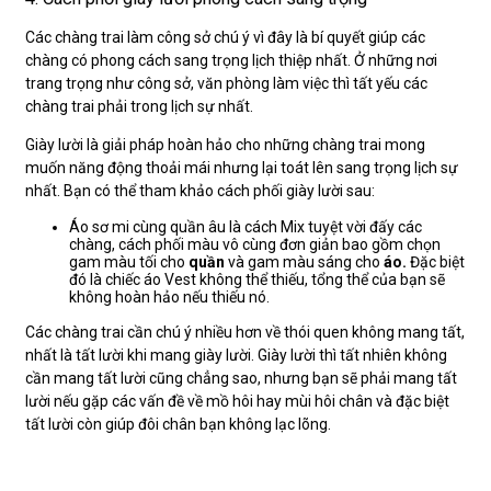
Các chàng trai làm công sở chú ý vì đây là bí quyết giúp các
chàng có phong cách sang trọng lịch thiệp nhất. Ở những nơi
trang trọng như công sở, văn phòng làm việc thì tất yếu các
chàng trai phải trong lịch sự nhất.
Giày lười là giải pháp hoàn hảo cho những chàng trai mong
muốn năng động thoải mái nhưng lại toát lên sang trọng lịch sự
nhất. Bạn có thể tham khảo cách phối giày lười sau:
Áo sơ mi cùng quần âu là cách Mix tuyệt vời đấy các
chàng, cách phối màu vô cùng đơn giản bao gồm chọn
gam màu tối cho
quần
và gam màu sáng cho
áo.
Đặc biệt
đó là chiếc áo Vest không thể thiếu, tổng thể của bạn sẽ
không hoàn hảo nếu thiếu nó.
Các chàng trai cần chú ý nhiều hơn về thói quen không mang tất,
nhất là tất lười khi mang giày lười. Giày lười thì tất nhiên không
cần mang tất lười cũng chẳng sao, nhưng bạn sẽ phải mang tất
lười nếu gặp các vấn đề về mồ hôi hay mùi hôi chân và đặc biệt
tất lười còn giúp đôi chân bạn không lạc lõng.