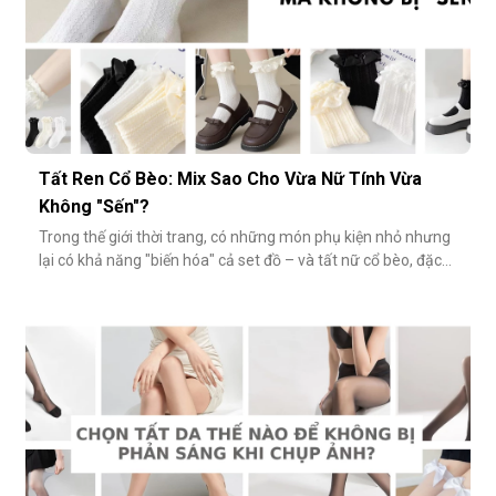
Tất Ren Cổ Bèo: Mix Sao Cho Vừa Nữ Tính Vừa
Không "Sến"?
Trong thế giới thời trang, có những món phụ kiện nhỏ nhưng
lại có khả năng "biến hóa" cả set đồ – và tất nữ cổ bèo, đặc
biệt là tất ren cổ bèo, chính là một trong số đó. Nhẹ nhàng,
nữ tính và có phần điệu đà, món phụ kiện này đôi khi bị gắn
mác "sến súa" nếu không phối đúng cách. Vậy làm sao để
diện