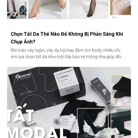
Chọn Tất Da Thế Nào Để Không Bị Phản Sáng Khi
Chụp Ảnh?
Khi mặc váy ngắn, váy dạ hội hay đầm ôm body, nhiều chị
em lựa chọn tất da như một lớp bảo vệ mỏng nhẹ giúp đôi
chân thêm thon gọn, đều màu và che đi khuyết điểm nhỏ.
Tuy nhiên, không ít người gặp phải tình huống dở khóc dở
cười: đôi chân phản chiếu ánh sáng trắng loá trong ảnh, lộ rõ
lớp tất khiến