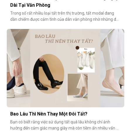
Dài Tại Văn Phòng
Trong số rất nhiều loại tất trên thị trường, tất modal đang
dần chiếm được cảm tình của dân văn phòng nhờ những đặc
tính vượt trội về sự mềm mại, thoáng khí và độ bền cao. Hãy
cùng khám phá vì sao tất modal lại được xem là lựa chọn lý
tưởng cho những ngày dài tại văn phòng.Khi đôi chân “lên
tiếng” s
Bao Lâu Thì Nên Thay Một Đôi Tất?
Bạn có biết rằng việc sử dụng tất quá lâu không chỉ ảnh
hưởng đến cảm giác mang giày mà còn tiềm ẩn nhiều vấn đề