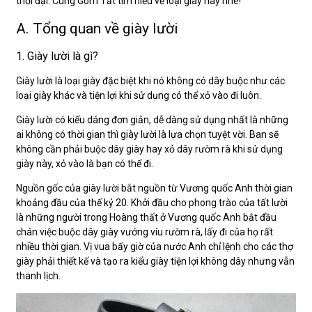
thời đại. Cùng Gom Tất tìm hiểu về loại giày này nhé!
A. Tổng quan về giày lười
1. Giày lười là gì?
Giày lười là loại giày đặc biệt khi nó không có dây buộc như các
loại giày khác và tiện lợi khi sử dụng có thể xỏ vào đi luôn.
Giày lười có kiểu dáng đơn giản, dễ dàng sử dụng nhất là những
ai không có thời gian thì giày lười là lựa chọn tuyệt vời. Ban sẽ
không cần phải buộc dây giày hay xỏ dây rườm rà khi sử dụng
giày này, xỏ vào là bạn có thể đi.
Nguồn gốc của giày lười bắt nguồn từ Vương quốc Anh thời gian
khoảng đầu của thế kỷ 20. Khởi đầu cho phong trào của tất lười
là những người trong Hoàng thất ở Vương quốc Anh bắt đầu
chán việc buộc dây giày vướng víu rườm rà, lấy đi của họ rất
nhiều thời gian. Vị vua bấy giờ của nước Anh chỉ lệnh cho các thợ
giày phải thiết kế và tạo ra kiểu giày tiện lợi không dây nhưng vẫn
thanh lịch.