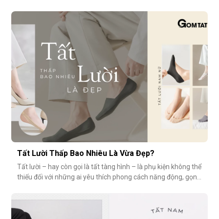
vệ sinh, sức khỏe? Vậy bao lâu thì nên thay một đôi tất?
Cùng GOMTAT tìm hiểu nhé.Tuổi thọ trung bình của một đôi
tất là bao lâu?Trung bình, một đôi tất sử dụng thường xuyên
(3–4 lần/tuần
Tất Lười Thấp Bao Nhiêu Là Vừa Đẹp?
Tất lười – hay còn gọi là tất tàng hình – là phụ kiện không thể
thiếu đối với những ai yêu thích phong cách năng động, gọn
nhẹ nhưng vẫn muốn giữ sự tinh tế cho tổng thể trang phục.
Tuy nhiên, có một câu hỏi thường gặp: tất giày lười thấp bao
nhiêu là vừa đẹp? Nếu quá thấp, tất dễ bị tuột; nếu quá c