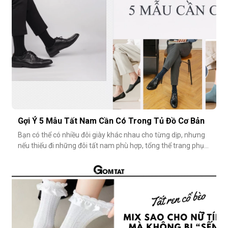
Gợi Ý 5 Mẫu Tất Nam Cần Có Trong Tủ Đồ Cơ Bản
Bạn có thể có nhiều đôi giày khác nhau cho từng dịp, nhưng
nếu thiếu đi những đôi tất nam phù hợp, tổng thể trang phục
vẫn chưa thật sự hoàn hảo. Một đôi vớ nam tưởng chừng
nhỏ nhặt, nhưng lại góp phần định hình phong cách, nâng
tầm sự chỉn chu và thể hiện gu thẩm mỹ cá nhân một cách
rõ rệt. Dưới đâ