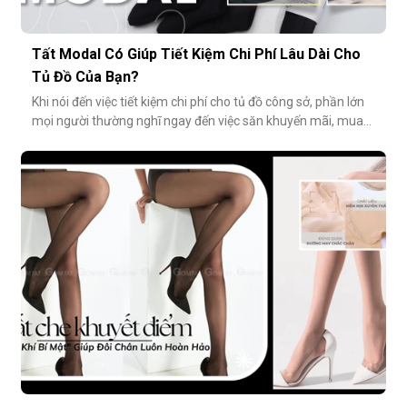
Tất Modal Có Giúp Tiết Kiệm Chi Phí Lâu Dài Cho
Tủ Đồ Của Bạn?
Khi nói đến việc tiết kiệm chi phí cho tủ đồ công sở, phần lớn
mọi người thường nghĩ ngay đến việc săn khuyến mãi, mua
combo hoặc tối giản số lượng món đồ. Tuy nhiên, có một
cách tiết kiệm bền vững và tinh tế hơn rất nhiều: đầu tư vào
chất lượng từ những món nhỏ nhất. Cụ thể hơn, tất modal
không chỉ