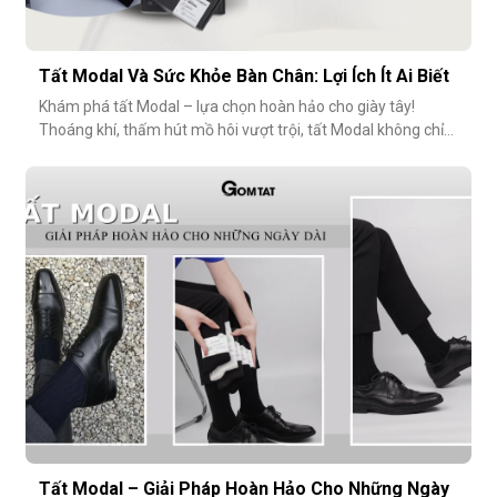
Tất Modal Và Sức Khỏe Bàn Chân: Lợi Ích Ít Ai Biết
Khám phá tất Modal – lựa chọn hoàn hảo cho giày tây!
Thoáng khí, thấm hút mồ hôi vượt trội, tất Modal không chỉ
mang lại sự thoải mái mà còn bảo vệ sức khỏe bàn chân,
ngăn mùi hôi và bệnh da liễu. Hãy cùng khám phá lý do vì sao
tất Modal đang trở thành xu hướng không thể thiếu cho các
quý ông hiện đ
Tất Modal – Giải Pháp Hoàn Hảo Cho Những Ngày