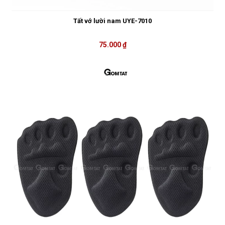
Tất vớ lười nam UYE-7010
75.000 ₫