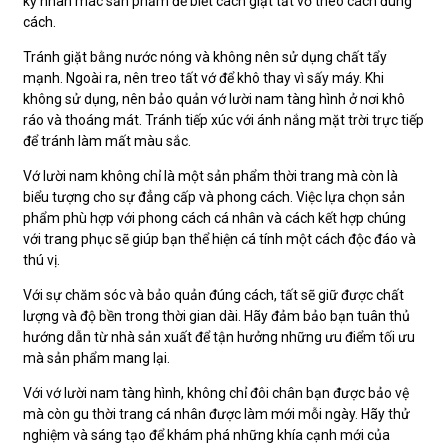
kỹ nhãn mác sản phẩm để biết cách giặt tất vớ theo cách đúng
cách.
Tránh giặt bằng nước nóng và không nên sử dụng chất tẩy
mạnh. Ngoài ra, nên treo tất vớ để khô thay vì sấy máy. Khi
không sử dụng, nên bảo quản vớ lười nam tàng hình ở nơi khô
ráo và thoáng mát. Tránh tiếp xúc với ánh nắng mặt trời trực tiếp
để tránh làm mất màu sắc.
Vớ lười nam không chỉ là một sản phẩm thời trang mà còn là
biểu tượng cho sự đẳng cấp và phong cách. Việc lựa chọn sản
phẩm phù hợp với phong cách cá nhân và cách kết hợp chúng
với trang phục sẽ giúp bạn thể hiện cá tính một cách độc đáo và
thú vị.
Với sự chăm sóc và bảo quản đúng cách, tất sẽ giữ được chất
lượng và độ bền trong thời gian dài. Hãy đảm bảo bạn tuân thủ
hướng dẫn từ nhà sản xuất để tận hưởng những ưu điểm tối ưu
mà sản phẩm mang lại.
Với vớ lười nam tàng hình, không chỉ đôi chân bạn được bảo vệ
mà còn gu thời trang cá nhân được làm mới mỗi ngày. Hãy thử
nghiệm và sáng tạo để khám phá những khía cạnh mới của