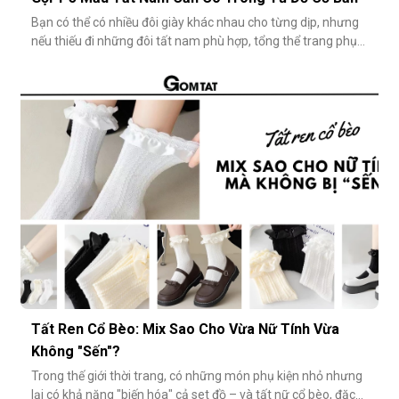
Bạn có thể có nhiều đôi giày khác nhau cho từng dịp, nhưng
nếu thiếu đi những đôi tất nam phù hợp, tổng thể trang phục
vẫn chưa thật sự hoàn hảo. Một đôi vớ nam tưởng chừng
nhỏ nhặt, nhưng lại góp phần định hình phong cách, nâng
tầm sự chỉn chu và thể hiện gu thẩm mỹ cá nhân một cách
rõ rệt. Dưới đâ
Tất Ren Cổ Bèo: Mix Sao Cho Vừa Nữ Tính Vừa
Không "Sến"?
Trong thế giới thời trang, có những món phụ kiện nhỏ nhưng
lại có khả năng "biến hóa" cả set đồ – và tất nữ cổ bèo, đặc