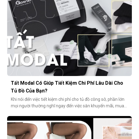
cười: đôi chân phản chiếu ánh sáng trắng loá trong ảnh, lộ rõ
lớp tất khiến
Tất Modal Có Giúp Tiết Kiệm Chi Phí Lâu Dài Cho
Tủ Đồ Của Bạn?
Khi nói đến việc tiết kiệm chi phí cho tủ đồ công sở, phần lớn
mọi người thường nghĩ ngay đến việc săn khuyến mãi, mua
combo hoặc tối giản số lượng món đồ. Tuy nhiên, có một
cách tiết kiệm bền vững và tinh tế hơn rất nhiều: đầu tư vào
chất lượng từ những món nhỏ nhất. Cụ thể hơn, tất modal
không chỉ