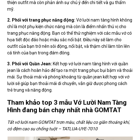
thiện outfit mà còn phản ánh sự chú ý đến chi tiết và gu thẩm
mỹ.
2. Phối với trang phục năng động:
Vớ lười nam tàng hình không
chỉ là một phụ kiện chức năng mà còn là điểm nhấn thú vị cho
trang phục năng động. Bạn có thể thử nghiệm với các mẫu vớ có
họa tiết độc đáo hoặc màu sắc nổi bật. Điều này sẽ làm cho
outfit của bạn trở nên sôi động, nổi bật, và thậm chí làm tôn lên
cá tính của bạn trong đám đông.
3. Phối với Quần Jean:
Kết hợp vớ lười nam tàng hình với quần
jean là cách hoàn hảo để tạo ra một trang phục bụi bặm và thoải
mái. Sự thoải mái và phóng khoáng từ quần jean kết hợp với vớ
lười sẽ giúp bạn thoải mái di chuyển, vẫn giữ được phong cách
trẻ trung và năng động.
Tham khảo top 3 mẫu Vớ Lười Nam Tàng
Hình đang bán chạy nhất nhà GOMTAT
Tất vớ lười nam GOMTAT trơn màu, chất liệu co giãn thoáng khí,
có đệm cao su chống tuột – TATLUA-UYE-7010