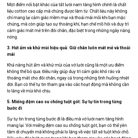
Một điểm nổi bật khác của tất lười nam tàng hình chính là chất
liệu cotton cao cấp mà chúng được làm từ. Chất liệu này không
chỉ mang lại cảm giác mềm mại và thoải mái mỗi khi bạn mặc
chúng, mà còn giúp tạo sự thoáng khí, hạn chế mồ hôi và duy trì
cảm giác mát mẻ trên đôi chân, đặc biệt trong những ngày nắng
nóng.
3. Hút ẩm và khử mùi hiệu quả: Giữ chân luôn mát mẻ và thoải
mái
Khả năng hút ẩm và khử mùi của vớ lười cũng là một ưu điểm
không thể bỏ qua. Điều này giúp duy trì cảm giác khô ráo và
thoáng mát cho đôi chân, ngay cả trong những tình huống nhiệt
đới. Bạn có thể tự tin tham gia vào các hoạt động mà không cần
lo lắng về mùi khó chịu.
5. Miếng đệm cao su chống tuột gót: Sự tự tin trong từng
bước đi
Sự tự tin trong từng bước đi là điều mà vớ lười nam tàng hình
mang lại. Với miếng đệm cao su chống tuột gót, bạn có thể yên
tâm di chuyển mà không phải lo lắng về việc tất sẽ tuột khỏi chỗ.