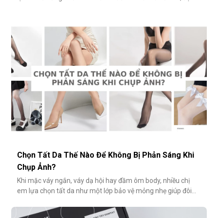
biệt là tất ren cổ bèo, chính là một trong số đó. Nhẹ nhàng,
nữ tính và có phần điệu đà, món phụ kiện này đôi khi bị gắn
mác "sến súa" nếu không phối đúng cách. Vậy làm sao để
diện
Chọn Tất Da Thế Nào Để Không Bị Phản Sáng Khi
Chụp Ảnh?
Khi mặc váy ngắn, váy dạ hội hay đầm ôm body, nhiều chị
em lựa chọn tất da như một lớp bảo vệ mỏng nhẹ giúp đôi
chân thêm thon gọn, đều màu và che đi khuyết điểm nhỏ.
Tuy nhiên, không ít người gặp phải tình huống dở khóc dở