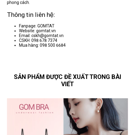
phong cách.
Thông tin liên hệ:
Fanpage: GOMTAT
Website: gomtat.vn
Email: cskh@gomtat.vn
CSKH: 098 678 7374
Mua hàng: 098 500 6684
SẢN PHẨM ĐƯỢC ĐỀ XUẤT TRONG BÀI
VIẾT