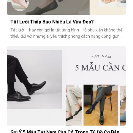
Tất Lười Thấp Bao Nhiêu Là Vừa Đẹp?
Tất lười – hay còn gọi là tất tàng hình – là phụ kiện không thể
thiếu đối với những ai yêu thích phong cách năng động, gọn
nhẹ nhưng vẫn muốn giữ sự tinh tế cho tổng thể trang phục.
Tuy nhiên, có một câu hỏi thường gặp: tất giày lười thấp bao
nhiêu là vừa đẹp? Nếu quá thấp, tất dễ bị tuột; nếu quá c
Gợi Ý 5 Mẫu Tất Nam Cần Có Trong Tủ Đồ Cơ Bản