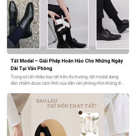
Tất Modal – Giải Pháp Hoàn Hảo Cho Những Ngày
Dài Tại Văn Phòng
Trong số rất nhiều loại tất trên thị trường, tất modal đang
dần chiếm được cảm tình của dân văn phòng nhờ những đặc
tính vượt trội về sự mềm mại, thoáng khí và độ bền cao. Hãy
cùng khám phá vì sao tất modal lại được xem là lựa chọn lý
tưởng cho những ngày dài tại văn phòng.Khi đôi chân “lên
tiếng” s