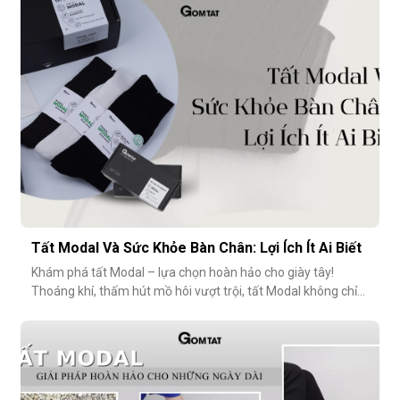
nhưng lại ảnh hưởng rất nhiều đến trải nghiệm hằng
ngày.Chất liệu sợi modalĐiểm
Tất Modal Và Sức Khỏe Bàn Chân: Lợi Ích Ít Ai Biết
Khám phá tất Modal – lựa chọn hoàn hảo cho giày tây!
Thoáng khí, thấm hút mồ hôi vượt trội, tất Modal không chỉ
mang lại sự thoải mái mà còn bảo vệ sức khỏe bàn chân,
ngăn mùi hôi và bệnh da liễu. Hãy cùng khám phá lý do vì sao
tất Modal đang trở thành xu hướng không thể thiếu cho các
quý ông hiện đ