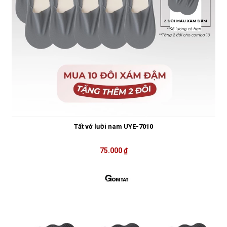
Tất vớ lười nam UYE-7010
75.000 ₫