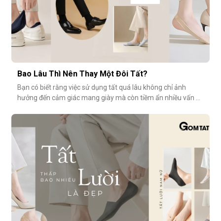
Bao Lâu Thì Nên Thay Một Đôi Tất?
Bạn có biết rằng việc sử dụng tất quá lâu không chỉ ảnh
hưởng đến cảm giác mang giày mà còn tiềm ẩn nhiều vấn đề
vệ sinh, sức khỏe? Vậy bao lâu thì nên thay một đôi tất?
Cùng GOMTAT tìm hiểu nhé.Tuổi thọ trung bình của một đôi
tất là bao lâu?Trung bình, một đôi tất sử dụng thường xuyên
(3–4 lần/tuần