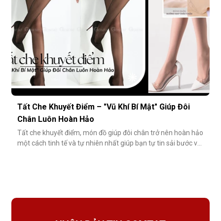
Tất Che Khuyết Điểm – "Vũ Khí Bí Mật" Giúp Đôi
Chân Luôn Hoàn Hảo
Tất che khuyết điểm, món đồ giúp đôi chân trở nên hoàn hảo
một cách tinh tế và tự nhiên nhất giúp bạn tự tin sải bước với
váy ngắn, quần short hay giày cao gót trong những dịp quan
trọng.Tất che khuyết điểm là gì và vì sao nên dùng?Khác với
tất thông thường, tất che khuyết điểm được thiết kế với mục