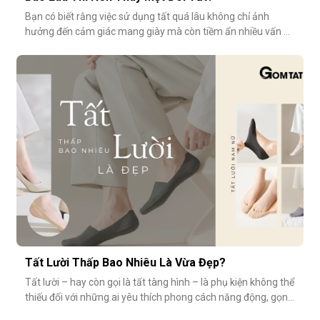
Bạn có biết rằng việc sử dụng tất quá lâu không chỉ ảnh
hưởng đến cảm giác mang giày mà còn tiềm ẩn nhiều vấn đề
vệ sinh, sức khỏe? Vậy bao lâu thì nên thay một đôi tất?
Cùng GOMTAT tìm hiểu nhé.Tuổi thọ trung bình của một đôi
tất là bao lâu?Trung bình, một đôi tất sử dụng thường xuyên
(3–4 lần/tuần
Tất Lười Thấp Bao Nhiêu Là Vừa Đẹp?
Tất lười – hay còn gọi là tất tàng hình – là phụ kiện không thể
thiếu đối với những ai yêu thích phong cách năng động, gọn
nhẹ nhưng vẫn muốn giữ sự tinh tế cho tổng thể trang phục.