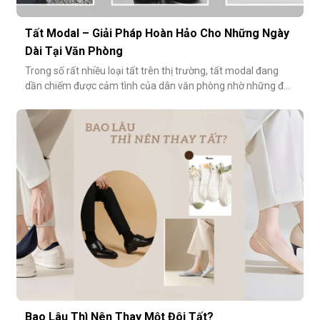
Tất Modal – Giải Pháp Hoàn Hảo Cho Những Ngày
Dài Tại Văn Phòng
Trong số rất nhiều loại tất trên thị trường, tất modal đang
dần chiếm được cảm tình của dân văn phòng nhờ những đặc
tính vượt trội về sự mềm mại, thoáng khí và độ bền cao. Hãy
cùng khám phá vì sao tất modal lại được xem là lựa chọn lý
tưởng cho những ngày dài tại văn phòng.Khi đôi chân “lên
tiếng” s
Bao Lâu Thì Nên Thay Một Đôi Tất?