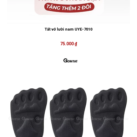
Tất vớ lười nam UYE-7010
75.000 ₫