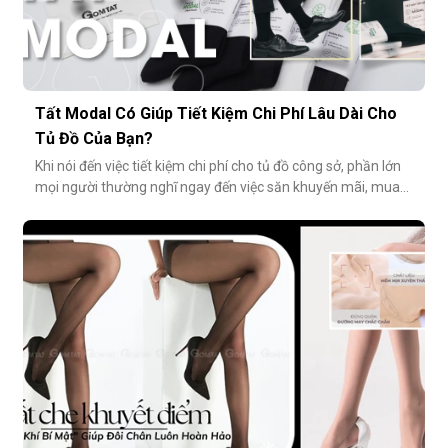
Tất Modal Có Giúp Tiết Kiệm Chi Phí Lâu Dài Cho
Tủ Đồ Của Bạn?
Khi nói đến việc tiết kiệm chi phí cho tủ đồ công sở, phần lớn
mọi người thường nghĩ ngay đến việc săn khuyến mãi, mua
combo hoặc tối giản số lượng món đồ. Tuy nhiên, có một
cách tiết kiệm bền vững và tinh tế hơn rất nhiều: đầu tư vào
chất lượng từ những món nhỏ nhất. Cụ thể hơn, tất modal
không chỉ