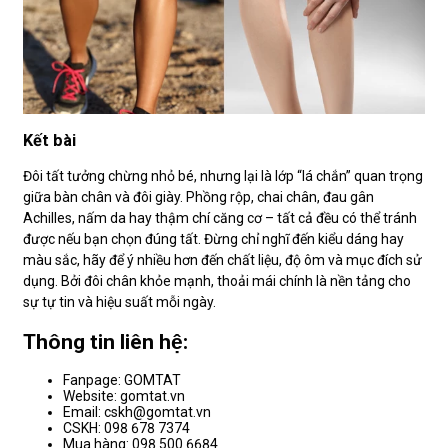
Kết bài
Đôi tất tưởng chừng nhỏ bé, nhưng lại là lớp “lá chắn” quan trọng
giữa bàn chân và đôi giày. Phồng rộp, chai chân, đau gân
Achilles, nấm da hay thậm chí căng cơ – tất cả đều có thể tránh
được nếu bạn chọn đúng tất. Đừng chỉ nghĩ đến kiểu dáng hay
màu sắc, hãy để ý nhiều hơn đến chất liệu, độ ôm và mục đích sử
dụng. Bởi đôi chân khỏe mạnh, thoải mái chính là nền tảng cho
sự tự tin và hiệu suất mỗi ngày.
Thông tin liên hệ:
Fanpage: GOMTAT
Website: gomtat.vn
Email: cskh@gomtat.vn
CSKH: 098 678 7374
Mua hàng: 098 500 6684