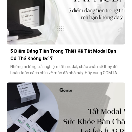
5 Điểm Đáng Tiền Trong Thiết Kế Tất Modal Bạn
Có Thể Không Để Ý
Những ai từng trải nghiệm tất modal, chắc chắn sẽ thay đổi
hoàn toàn cách nhìn về món đồ nhỏ này. Hãy cùng GOMTAT
khám phá 5 điểm đáng tiền trong thiết kế của dòng tất
modal cao cấp – những điều có thể bạn chưa từng để ý
nhưng lại ảnh hưởng rất nhiều đến trải nghiệm hằng
ngày.Chất liệu sợi modalĐiểm