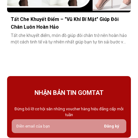
Tất Che Khuyết Điểm – "Vũ Khí Bí Mật" Giúp Đôi
Chân Luôn Hoàn Hảo
Tất che khuyết điểm, món đồ giúp đôi chân trở nên hoàn hảo
một cách tinh tế và tự nhiên nhất giúp bạn tự tin sải bước với
váy ngắn, quần short hay giày cao gót trong những dịp quan
trọng.Tất che khuyết điểm là gì và vì sao nên dùng?Khác với
tất thông thường, tất che khuyết điểm được thiết kế với mục
NHẬN BẢN TIN GOMTAT
Đừng bỏ lỡ cơ hội săn những voucher hàng hiệu đẳng cấp mỗi
tuần
Đăng ký