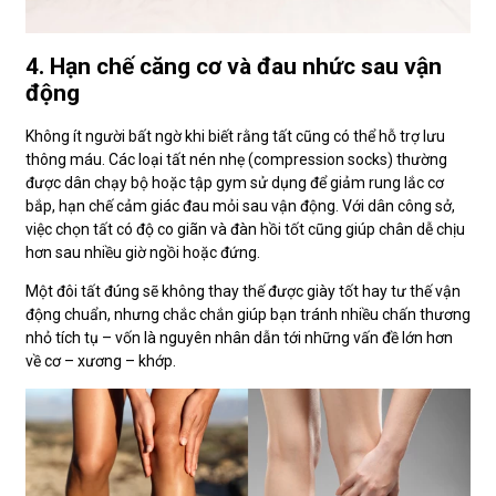
4. Hạn chế căng cơ và đau nhức sau vận
động
Không ít người bất ngờ khi biết rằng tất cũng có thể hỗ trợ lưu
thông máu. Các loại tất nén nhẹ (compression socks) thường
được dân chạy bộ hoặc tập gym sử dụng để giảm rung lắc cơ
bắp, hạn chế cảm giác đau mỏi sau vận động. Với dân công sở,
việc chọn tất có độ co giãn và đàn hồi tốt cũng giúp chân dễ chịu
hơn sau nhiều giờ ngồi hoặc đứng.
Một đôi tất đúng sẽ không thay thế được giày tốt hay tư thế vận
động chuẩn, nhưng chắc chắn giúp bạn tránh nhiều chấn thương
nhỏ tích tụ – vốn là nguyên nhân dẫn tới những vấn đề lớn hơn
về cơ – xương – khớp.