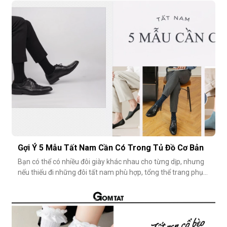
Tuy nhiên, có một câu hỏi thường gặp: tất giày lười thấp bao
nhiêu là vừa đẹp? Nếu quá thấp, tất dễ bị tuột; nếu quá c
Gợi Ý 5 Mẫu Tất Nam Cần Có Trong Tủ Đồ Cơ Bản
Bạn có thể có nhiều đôi giày khác nhau cho từng dịp, nhưng
nếu thiếu đi những đôi tất nam phù hợp, tổng thể trang phục
vẫn chưa thật sự hoàn hảo. Một đôi vớ nam tưởng chừng
nhỏ nhặt, nhưng lại góp phần định hình phong cách, nâng
tầm sự chỉn chu và thể hiện gu thẩm mỹ cá nhân một cách
rõ rệt. Dưới đâ