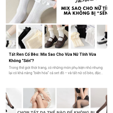
Tất Ren Cổ Bèo: Mix Sao Cho Vừa Nữ Tính Vừa
Không "Sến"?
Trong thế giới thời trang, có những món phụ kiện nhỏ nhưng
lại có khả năng "biến hóa" cả set đồ – và tất nữ cổ bèo, đặc
biệt là tất ren cổ bèo, chính là một trong số đó. Nhẹ nhàng,
nữ tính và có phần điệu đà, món phụ kiện này đôi khi bị gắn
mác "sến súa" nếu không phối đúng cách. Vậy làm sao để
diện