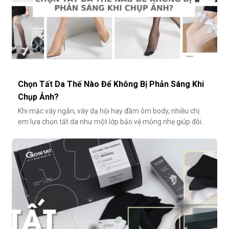
Chọn Tất Da Thế Nào Để Không Bị Phản Sáng Khi
Chụp Ảnh?
Khi mặc váy ngắn, váy dạ hội hay đầm ôm body, nhiều chị
em lựa chọn tất da như một lớp bảo vệ mỏng nhẹ giúp đôi
chân thêm thon gọn, đều màu và che đi khuyết điểm nhỏ.
Tuy nhiên, không ít người gặp phải tình huống dở khóc dở
cười: đôi chân phản chiếu ánh sáng trắng loá trong ảnh, lộ rõ
lớp tất khiến