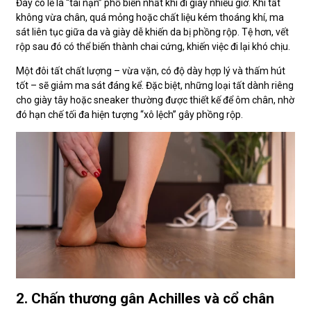
Đây có lẽ là “tai nạn” phổ biến nhất khi đi giày nhiều giờ. Khi tất
không vừa chân, quá mỏng hoặc chất liệu kém thoáng khí, ma
sát liên tục giữa da và giày dễ khiến da bị phồng rộp. Tệ hơn, vết
rộp sau đó có thể biến thành chai cứng, khiến việc đi lại khó chịu.
Một đôi tất chất lượng – vừa vặn, có độ dày hợp lý và thấm hút
tốt – sẽ giảm ma sát đáng kể. Đặc biệt, những loại tất dành riêng
cho giày tây hoặc sneaker thường được thiết kế để ôm chân, nhờ
đó hạn chế tối đa hiện tượng “xô lệch” gây phồng rộp.
2. Chấn thương gân Achilles và cổ chân