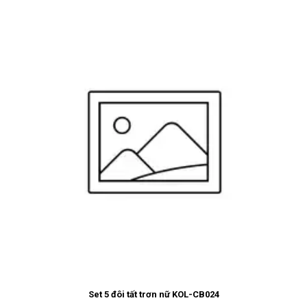
Set 5 đôi tất trơn nữ KOL-CB024