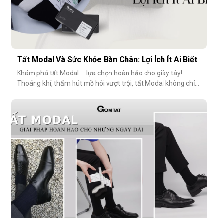
Tất Modal Và Sức Khỏe Bàn Chân: Lợi Ích Ít Ai Biết
Khám phá tất Modal – lựa chọn hoàn hảo cho giày tây!
Thoáng khí, thấm hút mồ hôi vượt trội, tất Modal không chỉ
mang lại sự thoải mái mà còn bảo vệ sức khỏe bàn chân,
ngăn mùi hôi và bệnh da liễu. Hãy cùng khám phá lý do vì sao
tất Modal đang trở thành xu hướng không thể thiếu cho các
quý ông hiện đ