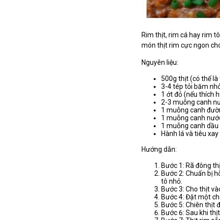
Rim thịt, rim cá hay rim 
món thịt rim cực ngon cho
Nguyên liệu:
500g thịt (có thể l
3-4 tép tỏi băm nh
1 ớt đỏ (nếu thích 
2-3 muỗng canh n
1 muỗng canh đườ
1 muỗng canh nư
1 muỗng canh dầu
Hành lá và tiêu xay 
Hướng dẫn:
Bước 1: Rã đông th
Bước 2: Chuẩn bị h
tô nhỏ.
Bước 3: Cho thịt và
Bước 4: Đặt một chả
Bước 5: Chiên thịt 
Bước 6: Sau khi thịt