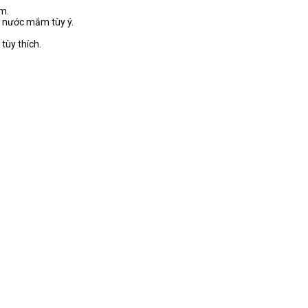
ềm.
t nước mắm tùy ý.
tùy thích.