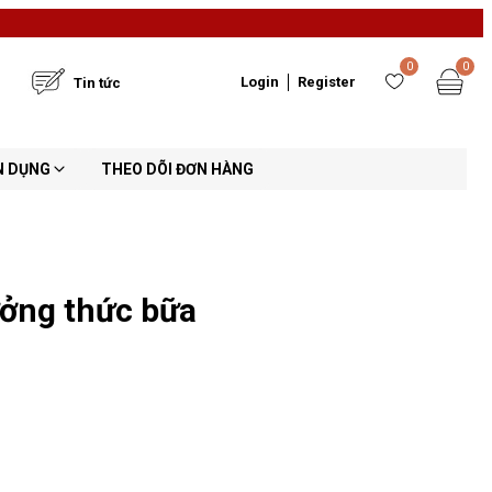
0
0
Login
Register
Tin tức
N DỤNG
THEO DÕI ĐƠN HÀNG
ởng thức bữa