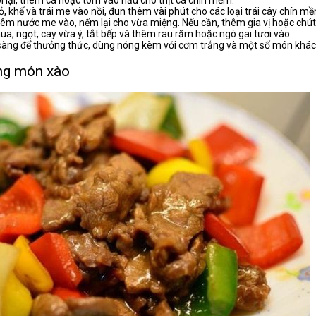
, khế và trái me vào nồi, đun thêm vài phút cho các loại trái cây chín m
thêm nước me vào, nếm lại cho vừa miệng. Nếu cần, thêm gia vị hoặc chú
hua, ngọt, cay vừa ý, tắt bếp và thêm rau răm hoặc ngò gai tươi vào.
àng để thưởng thức, dùng nóng kèm với cơm trắng và một số món khác 
ng món xào