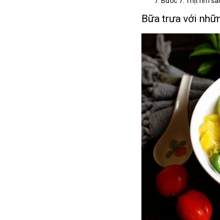
Bước 7: Thịt rim s
Bữa trưa với nhữ