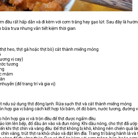
tôm đều rất hấp dẫn và đi kèm với cơm trắng hay gạo lứt. Sau đây là hướ
 bữa trưa nhưng vẫn tiết kiệm thời gian.
à thịt heo, thịt gà hoặc thịt bò) cắt thành miếng mỏng
ỏ
hương vị cay)
ước tương
ng
ớc mắm
 ăn
nhuyễn (để trang trí và gia vị)
ịt nếu sử dụng thịt đông lạnh. Rửa sạch thịt và cắt thành miếng mỏng.
ỗn hợp gia vị bằng cách kết hợp tỏi băm, ớt đỏ băm, nước tương, đườn
o hỗn hợp gia vị và trộn đều để thịt được ngấm đều.
o lớn lên bếp, đổ dầu ăn vào và đun nóng. Khi dầu nóng, cho thịt đã ướp
đến khi thịt chín và vàng đều. Để thịt không bị khô, không nên chiên quá lâ
 chín vàng, trút thịt ra khỏi chảo và đặt lên đĩa. Trang trí bằng hành lá và