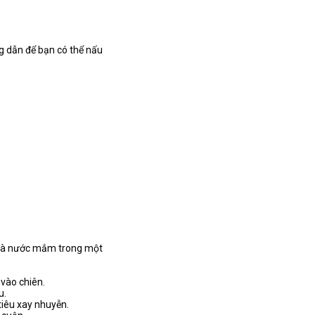
ng dẫn để bạn có thể nấu
g và nước mắm trong một
 vào chiên.
u.
 tiêu xay nhuyễn.