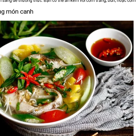
ẵn sàng để thưởng thức. Bạn có thể ăn kèm với cơm trắng, bún, hoặc cơm
ng món canh