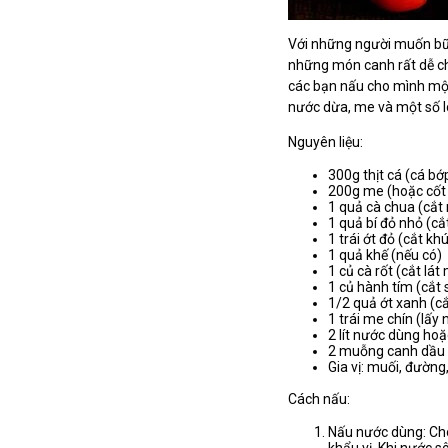
Với những người muốn bữa
những món canh rất dễ ch
các bạn nấu cho mình một
nước dừa, me và một số lo
Nguyên liệu:
300g thịt cá (cá bớ
200g me (hoặc cốt
1 quả cà chua (cắt
1 quả bí đỏ nhỏ (cắ
1 trái ớt đỏ (cắt kh
1 quả khế (nếu có)
1 củ cà rốt (cắt lá
1 củ hành tím (cắt 
1/2 quả ớt xanh (cắ
1 trái me chín (lấy
2 lít nước dùng hoặ
2 muỗng canh dầu
Gia vị: muối, đườn
Cách nấu:
Nấu nước dùng: Cho
khẩu vị. Khi nước s