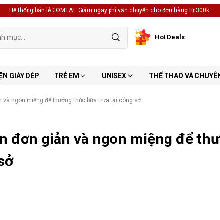
Hệ thống bán lẻ GOMTAT. Giảm ngay phí vận chuyển cho đơn hàng từ 300k.
Hot Deals
ỆN GIÀY DÉP
TRẺ EM
UNISEX
THỂ THAO VÀ CHUYÊ
 và ngon miệng để thưởng thức bữa trưa tại công sở
 đơn giản và ngon miệng để thư
 sở