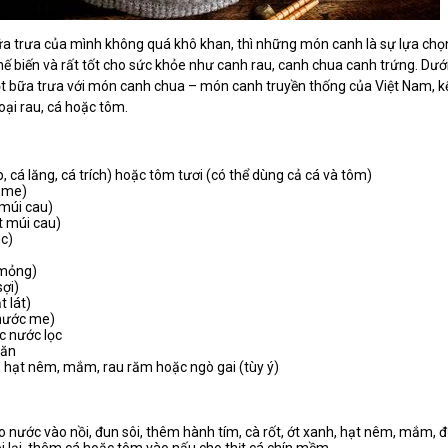
 trưa của mình không quá khô khan, thì những món canh là sự lựa chọn v
ế biến và rất tốt cho sức khỏe như canh rau, canh chua canh trứng. Dư
 bữa trưa với món canh chua – món canh truyền thống của Việt Nam, kế
ại rau, cá hoặc tôm.
p, cá lăng, cá trích) hoặc tôm tươi (có thể dùng cả cá và tôm)
 me)
 múi cau)
t múi cau)
úc)
t mỏng)
sợi)
t lát)
 nước me)
c nước lọc
 ăn
g, hạt nêm, mắm, rau răm hoặc ngò gai (tùy ý)
 nước vào nồi, đun sôi, thêm hành tím, cà rốt, ớt xanh, hạt nêm, mắm, đ
ôi lại, thêm cá hoặc tôm vào nấu cho thịt cá chín mềm.