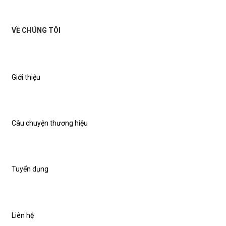
VỀ CHÚNG TÔI
Giới thiệu
Câu chuyện thương hiệu
Tuyển dụng
Liên hệ