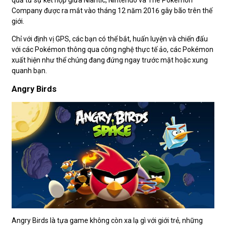
Company được ra mắt vào tháng 12 năm 2016 gây bão trên thế
giới.
Chỉ với định vị GPS, các bạn có thể bắt, huấn luyện và chiến đấu
với các Pokémon thông qua công nghệ thực tế ảo, các Pokémon
xuất hiện như thể chúng đang đứng ngay trước mặt hoặc xung
quanh bạn.
Angry Birds
Angry Birds là tựa game không còn xa lạ gì với giới trẻ, những