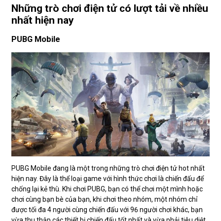
Những trò chơi điện tử có lượt tải về nhiều
nhất hiện nay
PUBG Mobile
PUBG Mobile đang là một trong những trò chơi điện tử hot nhất
hiện nay. Đây là thể loại game với hình thức chơi là chiến đấu để
chống lại kẻ thù. Khi chơi PUBG, bạn có thể chơi một mình hoặc
chơi cùng bạn bè của bạn, khi chơi theo nhóm, một nhóm chỉ
được tối đa 4 người cùng chiến đấu với 96 người chơi khác, bạn
vừa thu thập các thiết bị chiến đấu tốt nhất và vừa phải tiêu diệt