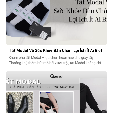
Tất Modal Và Sức Khỏe Bàn Chân: Lợi Ích Ít Ai Biết
Khám phá tất Modal – lựa chọn hoàn hảo cho giày tây!
Thoáng khí, thấm hút mồ hôi vượt trội, tất Modal không chỉ
mang lại sự thoải mái mà còn bảo vệ sức khỏe bàn chân,
ngăn mùi hôi và bệnh da liễu. Hãy cùng khám phá lý do vì sao
tất Modal đang trở thành xu hướng không thể thiếu cho các
quý ông hiện đ