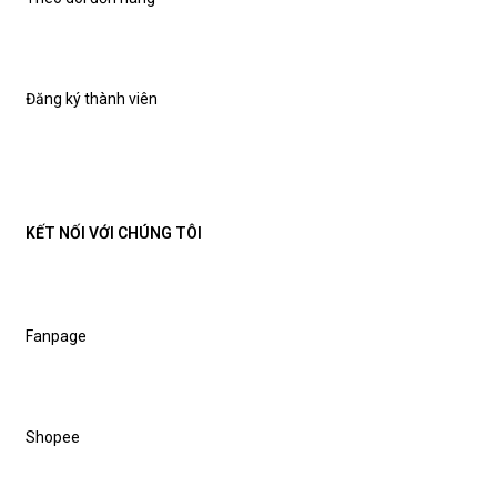
Đăng ký thành viên
KẾT NỐI VỚI CHÚNG TÔI
Fanpage
Shopee