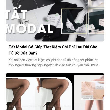
Tất Modal Có Giúp Tiết Kiệm Chi Phí Lâu Dài Cho
Tủ Đồ Của Bạn?
Khi nói đến việc tiết kiệm chi phí cho tủ đồ công sở, phần lớn
mọi người thường nghĩ ngay đến việc săn khuyến mãi, mua
combo hoặc tối giản số lượng món đồ. Tuy nhiên, có một
cách tiết kiệm bền vững và tinh tế hơn rất nhiều: đầu tư vào
chất lượng từ những món nhỏ nhất. Cụ thể hơn, tất modal
không chỉ