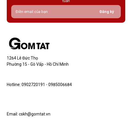
tuần
Đăng ký
1264 Lê Đức Thọ
Phường 15 - Gò Vấp - Hồ Chí Minh
Hotline: 0902720191 - 0985006684
Email: cskh@gomtat.vn