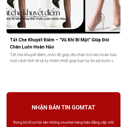
Tất Che Khuyết Điểm – "Vũ Khí Bí Mật" Giúp Đôi
Chân Luôn Hoàn Hảo
Tất che khuyết điểm, món đồ giúp đôi chân trở nên hoàn hảo
một cách tinh tế và tự nhiên nhất giúp bạn tự tin sải bước với
váy ngắn, quần short hay giày cao gót trong những dịp quan
trọng.Tất che khuyết điểm là gì và vì sao nên dùng?Khác với
tất thông thường, tất che khuyết điểm được thiết kế với mục
NHẬN BẢN TIN GOMTAT
Đừng bỏ lỡ cơ hội săn những voucher hàng hiệu đẳng cấp mỗi