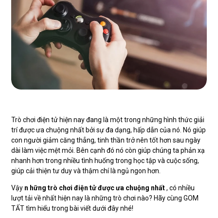
Trò chơi điện tử hiện nay đang là một trong những hình thức giải
trí được ưa chuộng nhất bởi sự đa dạng, hấp dẫn của nó. Nó giúp
con người giảm căng thẳng, tinh thần trở nên tốt hơn sau ngày
dài làm việc mệt mỏi. Bên cạnh đó nó còn giúp chúng ta phản xạ
nhanh hơn trong nhiều tình huống trong học tập và cuộc sống,
giúp cải thiện tư duy và thậm chí là ngủ ngon hơn.
Vậy
n
hững trò chơi điện tử được ưa chuộng nhất
, có nhiều
lượt tải về nhất hiện nay là những trò chơi nào? Hãy cùng GOM
TẤT tìm hiểu trong bài viết dưới đây nhé!