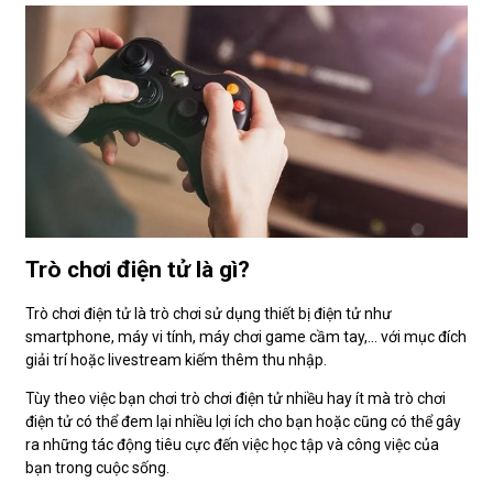
Trò chơi điện tử là gì?
Trò chơi điện tử là trò chơi sử dụng thiết bị điện tử như
smartphone, máy vi tính, máy chơi game cầm tay,… với mục đích
giải trí hoặc livestream kiếm thêm thu nhập.
Tùy theo việc bạn chơi trò chơi điện tử nhiều hay ít mà trò chơi
điện tử có thể đem lại nhiều lợi ích cho bạn hoặc cũng có thể gây
ra những tác động tiêu cực đến việc học tập và công việc của
bạn trong cuộc sống.