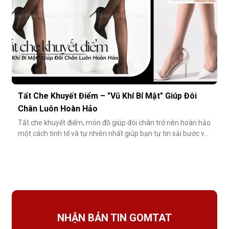
Tất Che Khuyết Điểm – "Vũ Khí Bí Mật" Giúp Đôi
Chân Luôn Hoàn Hảo
Tất che khuyết điểm, món đồ giúp đôi chân trở nên hoàn hảo
một cách tinh tế và tự nhiên nhất giúp bạn tự tin sải bước với
váy ngắn, quần short hay giày cao gót trong những dịp quan
trọng.Tất che khuyết điểm là gì và vì sao nên dùng?Khác với
tất thông thường, tất che khuyết điểm được thiết kế với mục
NHẬN BẢN TIN GOMTAT