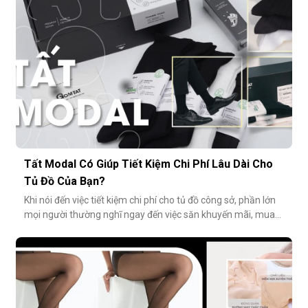
Tất Modal Có Giúp Tiết Kiệm Chi Phí Lâu Dài Cho
Tủ Đồ Của Bạn?
Khi nói đến việc tiết kiệm chi phí cho tủ đồ công sở, phần lớn
mọi người thường nghĩ ngay đến việc săn khuyến mãi, mua
combo hoặc tối giản số lượng món đồ. Tuy nhiên, có một
cách tiết kiệm bền vững và tinh tế hơn rất nhiều: đầu tư vào
chất lượng từ những món nhỏ nhất. Cụ thể hơn, tất modal
không chỉ