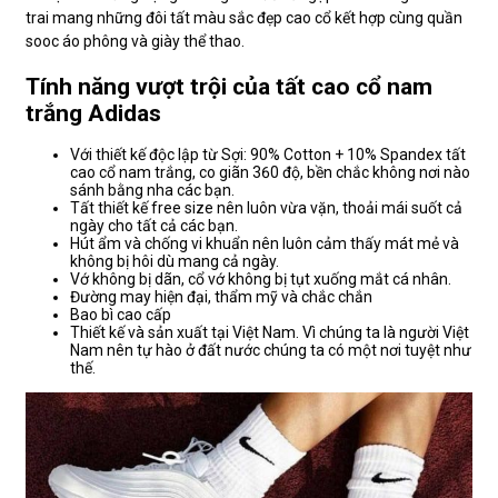
trai mang những đôi tất màu sắc đẹp cao cổ kết hợp cùng quần
sooc áo phông và giày thể thao.
Tính năng vượt trội của tất cao cổ nam
trắng Adidas
Với thiết kế độc lập từ Sợi: 90% Cotton + 10% Spandex tất
cao cổ nam trắng, co giãn 360 độ, bền chắc không nơi nào
sánh bằng nha các bạn.
Tất thiết kế free size nên luôn vừa vặn, thoải mái suốt cả
ngày cho tất cả các bạn.
Hút ẩm và chống vi khuẩn nên luôn cảm thấy mát mẻ và
không bị hôi dù mang cả ngày.
Vớ không bị dãn, cổ vớ không bị tụt xuống mắt cá nhân.
Đường may hiện đại, thẩm mỹ và chắc chắn
Bao bì cao cấp
Thiết kế và sản xuất tại Việt Nam. Vì chúng ta là người Việt
Nam nên tự hào ở đất nước chúng ta có một nơi tuyệt như
thế.