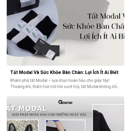
ngày.Chất liệu sợi modalĐiểm
Tất Modal Và Sức Khỏe Bàn Chân: Lợi Ích Ít Ai Biết
Khám phá tất Modal – lựa chọn hoàn hảo cho giày tây!
Thoáng khí, thấm hút mồ hôi vượt trội, tất Modal không chỉ
mang lại sự thoải mái mà còn bảo vệ sức khỏe bàn chân,
ngăn mùi hôi và bệnh da liễu. Hãy cùng khám phá lý do vì sao
tất Modal đang trở thành xu hướng không thể thiếu cho các
quý ông hiện đ