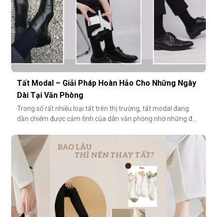
Tất Modal – Giải Pháp Hoàn Hảo Cho Những Ngày
Dài Tại Văn Phòng
Trong số rất nhiều loại tất trên thị trường, tất modal đang
dần chiếm được cảm tình của dân văn phòng nhờ những đặc
tính vượt trội về sự mềm mại, thoáng khí và độ bền cao. Hãy
cùng khám phá vì sao tất modal lại được xem là lựa chọn lý
tưởng cho những ngày dài tại văn phòng.Khi đôi chân “lên
tiếng” s