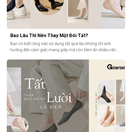
Bao Lâu Thì Nên Thay Một Đôi Tất?
Bạn có biết rằng việc sử dụng tất quá lâu không chỉ ảnh
hưởng đến cảm giác mang giày mà còn tiềm ẩn nhiều vấn đề
vệ sinh, sức khỏe? Vậy bao lâu thì nên thay một đôi tất?
Cùng GOMTAT tìm hiểu nhé.Tuổi thọ trung bình của một đôi
tất là bao lâu?Trung bình, một đôi tất sử dụng thường xuyên
(3–4 lần/tuần