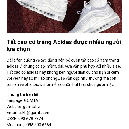
Tất cao cổ trắng Adidas được nhiều người
lựa chọn
Đã là fan cuồng về tất, đừng nên bỏ quên tất cao cổ nam trắng
adidas vì chúng có sợi mềm, dai, vừa vặn phù hợp với nhiều size.
Tất cao cổ adidas này không kén người diện dù cho bạn đi kèm
với vest hay sơ mi, áo phông… sẽ vẫn đẹp như thường mà còn
tôn lên vẻ phá cách, mới mẻ và cuốn hút hơn cho người mặc.
Thông tin liên hệ:
Fanpage: GOMTAT
Website: gomtat.vn
Email: cskh@gomtat.vn
CSKH: 098 678 7374
Mua hàng: 098 500 6684