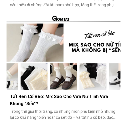
nếu thiếu đi những đôi tất nam phù hợp, tổng thể trang phục
vẫn chưa thật sự hoàn hảo. Một đôi vớ nam tưởng chừng
nhỏ nhặt, nhưng lại góp phần định hình phong cách, nâng
tầm sự chỉn chu và thể hiện gu thẩm mỹ cá nhân một cách
rõ rệt. Dưới đâ
Tất Ren Cổ Bèo: Mix Sao Cho Vừa Nữ Tính Vừa
Không "Sến"?
Trong thế giới thời trang, có những món phụ kiện nhỏ nhưng
lại có khả năng "biến hóa" cả set đồ – và tất nữ cổ bèo, đặc
biệt là tất ren cổ bèo, chính là một trong số đó. Nhẹ nhàng,