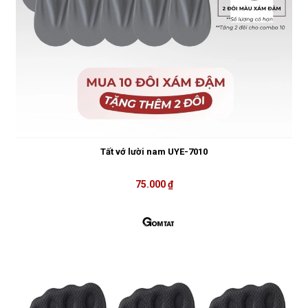
Tất vớ lười nam UYE-7010
75.000 ₫