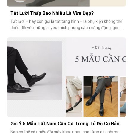
Tất Lười Thấp Bao Nhiêu Là Vừa Đẹp?
Tất lười – hay còn gọi là tất tàng hình – là phụ kiện không thể
thiếu đối với những ai yêu thích phong cách năng động, gọn
nhẹ nhưng vẫn muốn giữ sự tinh tế cho tổng thể trang phục.
Tuy nhiên, có một câu hỏi thường gặp: tất giày lười thấp bao
nhiêu là vừa đẹp? Nếu quá thấp, tất dễ bị tuột; nếu quá c
Gợi Ý 5 Mẫu Tất Nam Cần Có Trong Tủ Đồ Cơ Bản
Bạn có thể có nhiều đôi giày khác nhau cho từng dịp, nhưng