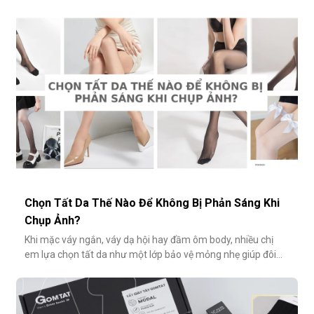
nữ tính và có phần điệu đà, món phụ kiện này đôi khi bị gắn
mác "sến súa" nếu không phối đúng cách. Vậy làm sao để
diện
Chọn Tất Da Thế Nào Để Không Bị Phản Sáng Khi
Chụp Ảnh?
Khi mặc váy ngắn, váy dạ hội hay đầm ôm body, nhiều chị
em lựa chọn tất da như một lớp bảo vệ mỏng nhẹ giúp đôi
chân thêm thon gọn, đều màu và che đi khuyết điểm nhỏ.
Tuy nhiên, không ít người gặp phải tình huống dở khóc dở
cười: đôi chân phản chiếu ánh sáng trắng loá trong ảnh, lộ rõ
lớp tất khiến