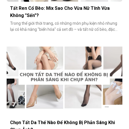
Tất Ren Cổ Bèo: Mix Sao Cho Vừa Nữ Tính Vừa
Không "Sến"?
Trong thế giới thời trang, có những món phụ kiện nhỏ nhưng
lại có khả năng "biến hóa" cả set đồ – và tất nữ cổ bèo, đặc
biệt là tất ren cổ bèo, chính là một trong số đó. Nhẹ nhàng,
nữ tính và có phần điệu đà, món phụ kiện này đôi khi bị gắn
mác "sến súa" nếu không phối đúng cách. Vậy làm sao để
diện
Chọn Tất Da Thế Nào Để Không Bị Phản Sáng Khi