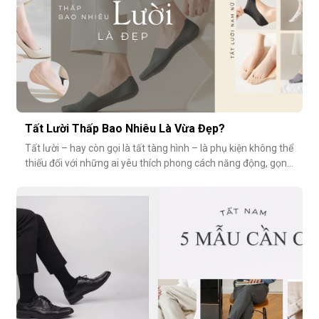
Tất Lười Thấp Bao Nhiêu Là Vừa Đẹp?
Tất lười – hay còn gọi là tất tàng hình – là phụ kiện không thể
thiếu đối với những ai yêu thích phong cách năng động, gọn
nhẹ nhưng vẫn muốn giữ sự tinh tế cho tổng thể trang phục.
Tuy nhiên, có một câu hỏi thường gặp: tất giày lười thấp bao
nhiêu là vừa đẹp? Nếu quá thấp, tất dễ bị tuột; nếu quá c