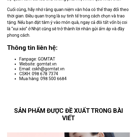
Cuối cùng, hãy nhớ rằng quan niệm văn hóa có thể thay đổi theo
thời gian. Điều quan trọng là sự tinh tế trong cách chọn và trao
tặng. Nếu bạn đặt tâm ý vào món quà, ngay cả đôi tất vốn bị coi
là “xui xẻo” ở Nhật cũng sẽ trở thành lời nhắn gửi ấm áp và đầy
phong cách.
Thông tin liên hệ:
Fanpage: GOMTAT
Website: gomtat.vn
Email: cskh@gomtat.vn
CSKH: 098 678 7374
Mua hàng: 098 500 6684
SẢN PHẨM ĐƯỢC ĐỀ XUẤT TRONG BÀI
VIẾT