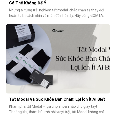
Có Thể Không Để Ý
Những ai từng trải nghiệm tất modal, chắc chắn sẽ thay đổi
hoàn toàn cách nhìn về món đồ nhỏ này. Hãy cùng GOMTAT
khám phá 5 điểm đáng tiền trong thiết kế của dòng tất
modal cao cấp – những điều có thể bạn chưa từng để ý
nhưng lại ảnh hưởng rất nhiều đến trải nghiệm hằng
ngày.Chất liệu sợi modalĐiểm
Tất Modal Và Sức Khỏe Bàn Chân: Lợi Ích Ít Ai Biết
Khám phá tất Modal – lựa chọn hoàn hảo cho giày tây!
Thoáng khí, thấm hút mồ hôi vượt trội, tất Modal không chỉ