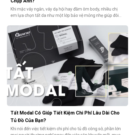
Chụp Ảnh?
Khi mặc váy ngắn, váy dạ hội hay đầm ôm body, nhiều chị
em lựa chọn tất da như một lớp bảo vệ mỏng nhẹ giúp đôi
chân thêm thon gọn, đều màu và che đi khuyết điểm nhỏ.
Tuy nhiên, không ít người gặp phải tình huống dở khóc dở
cười: đôi chân phản chiếu ánh sáng trắng loá trong ảnh, lộ rõ
lớp tất khiến
Tất Modal Có Giúp Tiết Kiệm Chi Phí Lâu Dài Cho
Tủ Đồ Của Bạn?
Khi nói đến việc tiết kiệm chi phí cho tủ đồ công sở, phần lớn