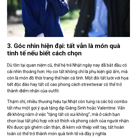
3. Góc nhìn hiện đại: tất vẫn là món quà
tinh tế nếu biết cách chọn
Dù tồn tại quan niệm cũ, thế hệ trẻ Nhật ngày nay đã bắt đầu có
cái nhìn thoáng hơn. Họ coi tất không chỉ là phụ kiện giữ ấm, mà
còn là món đồ thời trang thể hiện cá tính. Một đôi tất lười với họa
tiết độc đáo hay tất cổ cao phong cách streetwear có thể trở
thành điểm nhấn của outfit.
Thậm chí, nhiều thương hiệu tại Nhật còn tung ra các bộ combo
tất như một gợi ý quà tặng dịp Giáng Sinh hoặc Valentine. Vấn
đề không nằm ở việc “tặng tất có xui không”, mà ở cách bạn
chọn loại tất phù hợp với sở thích và phong cách của người nhận.
Khi được gói ghém cẩn thận, đi kèm với thiệp viết tay, tất hoàn
toàn có thể trở thành món quà tinh tế và đầy ý nghĩa.