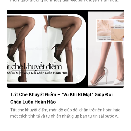
mọi người thường nghĩ ngay đến việc săn khuyến mãi, mua
combo hoặc tối giản số lượng món đồ. Tuy nhiên, có một
cách tiết kiệm bền vững và tinh tế hơn rất nhiều: đầu tư vào
chất lượng từ những món nhỏ nhất. Cụ thể hơn, tất modal
không chỉ
Tất Che Khuyết Điểm – "Vũ Khí Bí Mật" Giúp Đôi
Chân Luôn Hoàn Hảo
Tất che khuyết điểm, món đồ giúp đôi chân trở nên hoàn hảo
một cách tinh tế và tự nhiên nhất giúp bạn tự tin sải bước với
váy ngắn, quần short hay giày cao gót trong những dịp quan
trọng.Tất che khuyết điểm là gì và vì sao nên dùng?Khác với