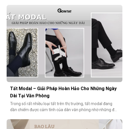
mang lại sự thoải mái mà còn bảo vệ sức khỏe bàn chân,
ngăn mùi hôi và bệnh da liễu. Hãy cùng khám phá lý do vì sao
tất Modal đang trở thành xu hướng không thể thiếu cho các
quý ông hiện đ
Tất Modal – Giải Pháp Hoàn Hảo Cho Những Ngày
Dài Tại Văn Phòng
Trong số rất nhiều loại tất trên thị trường, tất modal đang
dần chiếm được cảm tình của dân văn phòng nhờ những đặc
tính vượt trội về sự mềm mại, thoáng khí và độ bền cao. Hãy
cùng khám phá vì sao tất modal lại được xem là lựa chọn lý
tưởng cho những ngày dài tại văn phòng.Khi đôi chân “lên