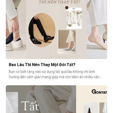
tiếng” s
Bao Lâu Thì Nên Thay Một Đôi Tất?
Bạn có biết rằng việc sử dụng tất quá lâu không chỉ ảnh
hưởng đến cảm giác mang giày mà còn tiềm ẩn nhiều vấn đề
vệ sinh, sức khỏe? Vậy bao lâu thì nên thay một đôi tất?
Cùng GOMTAT tìm hiểu nhé.Tuổi thọ trung bình của một đôi
tất là bao lâu?Trung bình, một đôi tất sử dụng thường xuyên
(3–4 lần/tuần