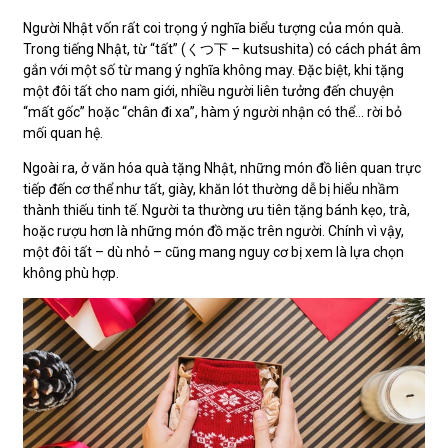
Người Nhật vốn rất coi trọng ý nghĩa biểu tượng của món quà.
Trong tiếng Nhật, từ “tất” (くつ下 – kutsushita) có cách phát âm
gắn với một số từ mang ý nghĩa không may. Đặc biệt, khi tặng
một đôi tất cho nam giới, nhiều người liên tưởng đến chuyện
“mất gốc” hoặc “chân đi xa”, hàm ý người nhận có thể… rời bỏ
mối quan hệ.
Ngoài ra, ở văn hóa quà tặng Nhật, những món đồ liên quan trực
tiếp đến cơ thể như tất, giày, khăn lót thường dễ bị hiểu nhầm
thành thiếu tinh tế. Người ta thường ưu tiên tặng bánh kẹo, trà,
hoặc rượu hơn là những món đồ mặc trên người. Chính vì vậy,
một đôi tất – dù nhỏ – cũng mang nguy cơ bị xem là lựa chọn
không phù hợp.