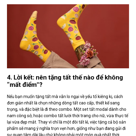
4. Lời kết: nên tặng tất thế nào để không
“mất điểm”?
Nếu bạn muốn tặng tất mà vẫn lo ngại về yếu tố kiêng kị, cách
đơn giản nhất là chọn những dòng tất cao cấp, thiết kế sang
trọng, và đặc biệt là đi theo combo. Một set tất modal dành cho
nam công sở, hoặc combo tất lười thời trang cho nữ, vừa thực tế
lại vừa đẹp mắt. Thay vì chỉ là một đôi tất lẻ, việc tặng cả bộ sản
phẩm sẽ mang ý nghĩa trọn vẹn hơn, giống như bạn đang gửi đi
sự quan tâm dài lâu chứ không phải một món quà nhất thời.