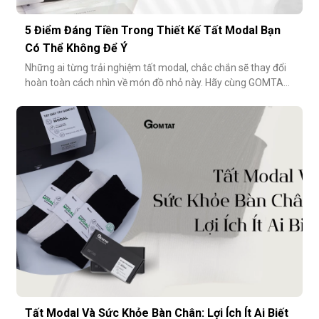
5 Điểm Đáng Tiền Trong Thiết Kế Tất Modal Bạn
Có Thể Không Để Ý
Những ai từng trải nghiệm tất modal, chắc chắn sẽ thay đổi
hoàn toàn cách nhìn về món đồ nhỏ này. Hãy cùng GOMTAT
khám phá 5 điểm đáng tiền trong thiết kế của dòng tất
modal cao cấp – những điều có thể bạn chưa từng để ý
nhưng lại ảnh hưởng rất nhiều đến trải nghiệm hằng
ngày.Chất liệu sợi modalĐiểm
Tất Modal Và Sức Khỏe Bàn Chân: Lợi Ích Ít Ai Biết