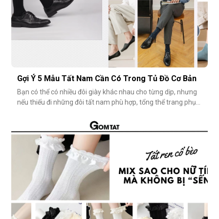
Gợi Ý 5 Mẫu Tất Nam Cần Có Trong Tủ Đồ Cơ Bản
Bạn có thể có nhiều đôi giày khác nhau cho từng dịp, nhưng
nếu thiếu đi những đôi tất nam phù hợp, tổng thể trang phục
vẫn chưa thật sự hoàn hảo. Một đôi vớ nam tưởng chừng
nhỏ nhặt, nhưng lại góp phần định hình phong cách, nâng
tầm sự chỉn chu và thể hiện gu thẩm mỹ cá nhân một cách
rõ rệt. Dưới đâ