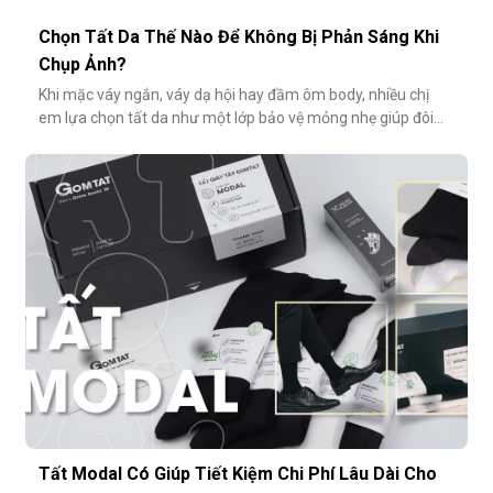
Chọn Tất Da Thế Nào Để Không Bị Phản Sáng Khi
Chụp Ảnh?
Khi mặc váy ngắn, váy dạ hội hay đầm ôm body, nhiều chị
em lựa chọn tất da như một lớp bảo vệ mỏng nhẹ giúp đôi
chân thêm thon gọn, đều màu và che đi khuyết điểm nhỏ.
Tuy nhiên, không ít người gặp phải tình huống dở khóc dở
cười: đôi chân phản chiếu ánh sáng trắng loá trong ảnh, lộ rõ
lớp tất khiến
Tất Modal Có Giúp Tiết Kiệm Chi Phí Lâu Dài Cho