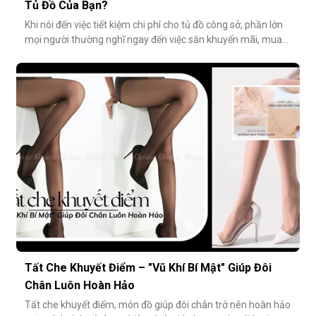
Tủ Đồ Của Bạn?
Khi nói đến việc tiết kiệm chi phí cho tủ đồ công sở, phần lớn
mọi người thường nghĩ ngay đến việc săn khuyến mãi, mua
combo hoặc tối giản số lượng món đồ. Tuy nhiên, có một
cách tiết kiệm bền vững và tinh tế hơn rất nhiều: đầu tư vào
chất lượng từ những món nhỏ nhất. Cụ thể hơn, tất modal
không chỉ
Tất Che Khuyết Điểm – "Vũ Khí Bí Mật" Giúp Đôi
Chân Luôn Hoàn Hảo
Tất che khuyết điểm, món đồ giúp đôi chân trở nên hoàn hảo