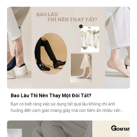
tính vượt trội về sự mềm mại, thoáng khí và độ bền cao. Hãy
cùng khám phá vì sao tất modal lại được xem là lựa chọn lý
tưởng cho những ngày dài tại văn phòng.Khi đôi chân “lên
tiếng” s
Bao Lâu Thì Nên Thay Một Đôi Tất?
Bạn có biết rằng việc sử dụng tất quá lâu không chỉ ảnh
hưởng đến cảm giác mang giày mà còn tiềm ẩn nhiều vấn đề
vệ sinh, sức khỏe? Vậy bao lâu thì nên thay một đôi tất?
Cùng GOMTAT tìm hiểu nhé.Tuổi thọ trung bình của một đôi
tất là bao lâu?Trung bình, một đôi tất sử dụng thường xuyên
(3–4 lần/tuần