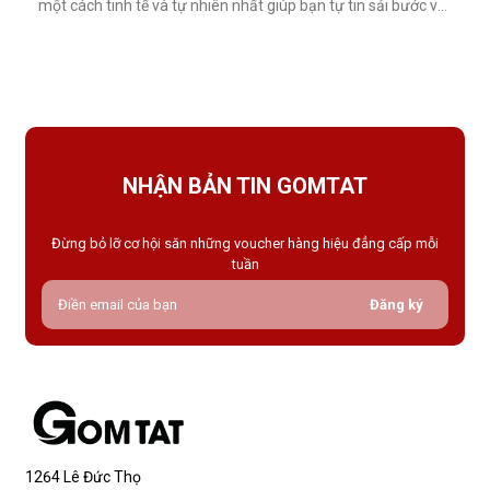
một cách tinh tế và tự nhiên nhất giúp bạn tự tin sải bước với
váy ngắn, quần short hay giày cao gót trong những dịp quan
trọng.Tất che khuyết điểm là gì và vì sao nên dùng?Khác với
tất thông thường, tất che khuyết điểm được thiết kế với mục
NHẬN BẢN TIN GOMTAT
Đừng bỏ lỡ cơ hội săn những voucher hàng hiệu đẳng cấp mỗi
tuần
Đăng ký
1264 Lê Đức Thọ