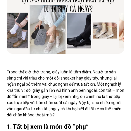
Trong thế giới thời trang, giày luôn là tâm điểm. Người ta sẵn
sàng chi vài triệu cho một đôi sneaker hay giày tây, nhưng lại
ngần ngại bỏ thêm vài chục nghìn để mua tất xịn. Một nghịch lý
khá thú vị: đôi giày gắn liền với hình ảnh bên ngoài, còn tất – món
đồ “ẩn mình” trong giày – lại bị xem nhẹ, dù chính nó là thứ tiếp
xúc trực tiếp với bàn chân suốt cả ngày. Vậy tại sao nhiều người
vẫn ngại đầu tư cho tất, ngay cả khi họ biết đi tất rẻ có thể khiến
đôi chân không thoải mái?
1. Tất bị xem là món đồ “phụ”