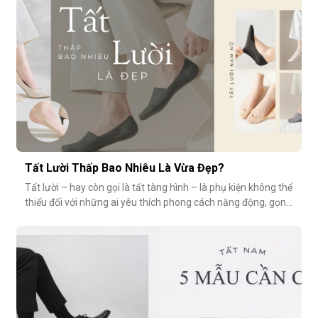
Tất Lười Thấp Bao Nhiêu Là Vừa Đẹp?
Tất lười – hay còn gọi là tất tàng hình – là phụ kiện không thể
thiếu đối với những ai yêu thích phong cách năng động, gọn
nhẹ nhưng vẫn muốn giữ sự tinh tế cho tổng thể trang phục.
Tuy nhiên, có một câu hỏi thường gặp: tất giày lười thấp bao
nhiêu là vừa đẹp? Nếu quá thấp, tất dễ bị tuột; nếu quá c