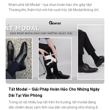
Khám phá tất Modal – lựa chọn hoàn hảo cho giày tây!
Thoáng khí, thấm hút mồ hôi vượt trội, tất Modal không chỉ
mang lại sự thoải mái mà còn bảo vệ sức khỏe bàn chân,
ngăn mùi hôi và bệnh da liễu. Hãy cùng khám phá lý do vì sao
tất Modal đang trở thành xu hướng không thể thiếu cho các
quý ông hiện đ
Tất Modal – Giải Pháp Hoàn Hảo Cho Những Ngày
Dài Tại Văn Phòng
Trong số rất nhiều loại tất trên thị trường, tất modal đang
dần chiếm được cảm tình của dân văn phòng nhờ những đặc