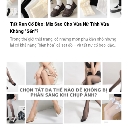
Tất Ren Cổ Bèo: Mix Sao Cho Vừa Nữ Tính Vừa
Không "Sến"?
Trong thế giới thời trang, có những món phụ kiện nhỏ nhưng
lại có khả năng "biến hóa" cả set đồ – và tất nữ cổ bèo, đặc
biệt là tất ren cổ bèo, chính là một trong số đó. Nhẹ nhàng,
nữ tính và có phần điệu đà, món phụ kiện này đôi khi bị gắn
mác "sến súa" nếu không phối đúng cách. Vậy làm sao để
diện