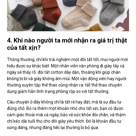
4. Khi nào người ta mới nhận ra giá trị thật
của tất xịn?
Thông thường, chỉ khi trải nghiệm một đôi tất tốt, mọi người mới
hiểu được sự khác biệt. Một nhân viên văn phòng đi giày tây cả
ngày sẽ thấy rõ: đôi tất cotton dày dặn, thoáng khí giúp chân
không bị bí và giày không ám mùi. Một vận động viên hay người
thường xuyên tập thể thao cũng nhận ra: tất thể thao chuyên
dụng giảm hẳn tình trạng phồng rộp so với tất thường.
Câu chuyện ở đây không chỉ là tất rẻ hay đắt, mà là sự đầu tư
đúng chỗ. Bỏ ra thêm một khoản nhỏ cho tất xịn, bạn có được
cảm giác thoải mái cả ngày, bảo vệ sức khỏe đôi chân, và thậm
chí kéo dài tuổi thọ cho đôi giày yêu thích. Đó là khoản đầu tư
xứng đáng, nhưng đáng tiếc lại thường bị bỏ qua.