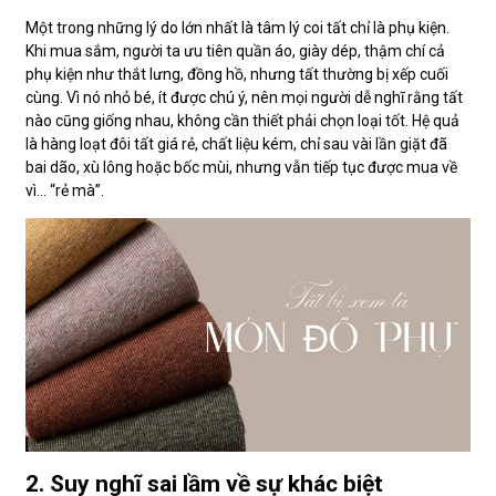
Một trong những lý do lớn nhất là tâm lý coi tất chỉ là phụ kiện.
Khi mua sắm, người ta ưu tiên quần áo, giày dép, thậm chí cả
phụ kiện như thắt lưng, đồng hồ, nhưng tất thường bị xếp cuối
cùng. Vì nó nhỏ bé, ít được chú ý, nên mọi người dễ nghĩ rằng tất
nào cũng giống nhau, không cần thiết phải chọn loại tốt. Hệ quả
là hàng loạt đôi tất giá rẻ, chất liệu kém, chỉ sau vài lần giặt đã
bai dão, xù lông hoặc bốc mùi, nhưng vẫn tiếp tục được mua về
vì… “rẻ mà”.
2. Suy nghĩ sai lầm về sự khác biệt