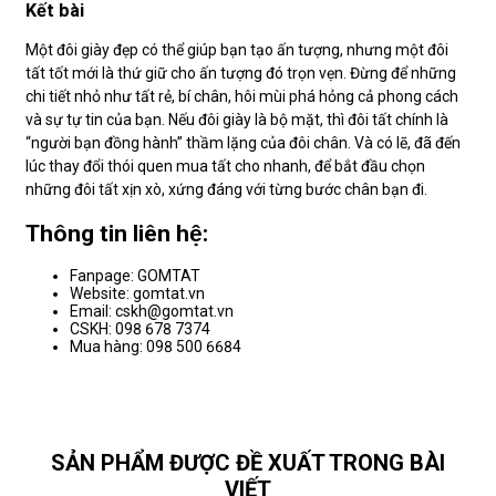
Kết bài
Một đôi giày đẹp có thể giúp bạn tạo ấn tượng, nhưng một đôi
tất tốt mới là thứ giữ cho ấn tượng đó trọn vẹn. Đừng để những
chi tiết nhỏ như tất rẻ, bí chân, hôi mùi phá hỏng cả phong cách
và sự tự tin của bạn. Nếu đôi giày là bộ mặt, thì đôi tất chính là
“người bạn đồng hành” thầm lặng của đôi chân. Và có lẽ, đã đến
lúc thay đổi thói quen mua tất cho nhanh, để bắt đầu chọn
những đôi tất xịn xò, xứng đáng với từng bước chân bạn đi.
Thông tin liên hệ:
Fanpage: GOMTAT
Website: gomtat.vn
Email: cskh@gomtat.vn
CSKH: 098 678 7374
Mua hàng: 098 500 6684
SẢN PHẨM ĐƯỢC ĐỀ XUẤT TRONG BÀI
VIẾT