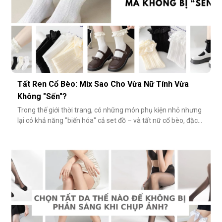
Tất Ren Cổ Bèo: Mix Sao Cho Vừa Nữ Tính Vừa
Không "Sến"?
Trong thế giới thời trang, có những món phụ kiện nhỏ nhưng
lại có khả năng "biến hóa" cả set đồ – và tất nữ cổ bèo, đặc
biệt là tất ren cổ bèo, chính là một trong số đó. Nhẹ nhàng,
nữ tính và có phần điệu đà, món phụ kiện này đôi khi bị gắn
mác "sến súa" nếu không phối đúng cách. Vậy làm sao để
diện