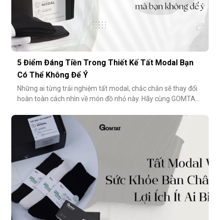
5 Điểm Đáng Tiền Trong Thiết Kế Tất Modal Bạn
Có Thể Không Để Ý
Những ai từng trải nghiệm tất modal, chắc chắn sẽ thay đổi
hoàn toàn cách nhìn về món đồ nhỏ này. Hãy cùng GOMTAT
khám phá 5 điểm đáng tiền trong thiết kế của dòng tất
modal cao cấp – những điều có thể bạn chưa từng để ý
nhưng lại ảnh hưởng rất nhiều đến trải nghiệm hằng
ngày.Chất liệu sợi modalĐiểm