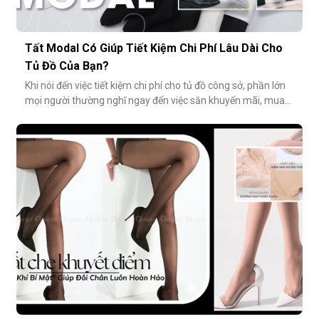
Tất Modal Có Giúp Tiết Kiệm Chi Phí Lâu Dài Cho
Tủ Đồ Của Bạn?
Khi nói đến việc tiết kiệm chi phí cho tủ đồ công sở, phần lớn
mọi người thường nghĩ ngay đến việc săn khuyến mãi, mua
combo hoặc tối giản số lượng món đồ. Tuy nhiên, có một
cách tiết kiệm bền vững và tinh tế hơn rất nhiều: đầu tư vào
chất lượng từ những món nhỏ nhất. Cụ thể hơn, tất modal
không chỉ