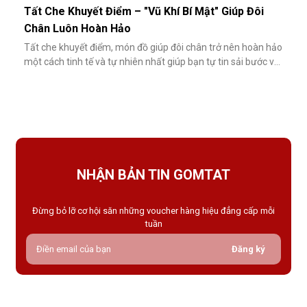
Tất Che Khuyết Điểm – "Vũ Khí Bí Mật" Giúp Đôi
Chân Luôn Hoàn Hảo
Tất che khuyết điểm, món đồ giúp đôi chân trở nên hoàn hảo
một cách tinh tế và tự nhiên nhất giúp bạn tự tin sải bước với
váy ngắn, quần short hay giày cao gót trong những dịp quan
trọng.Tất che khuyết điểm là gì và vì sao nên dùng?Khác với
tất thông thường, tất che khuyết điểm được thiết kế với mục
NHẬN BẢN TIN GOMTAT
Đừng bỏ lỡ cơ hội săn những voucher hàng hiệu đẳng cấp mỗi
tuần
Đăng ký