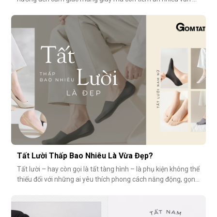
vệ sinh, sức khỏe? Vậy bao lâu thì nên thay một đôi tất?
Cùng GOMTAT tìm hiểu nhé.Tuổi thọ trung bình của một đôi
tất là bao lâu?Trung bình, một đôi tất sử dụng thường xuyên
(3–4 lần/tuần
Tất Lười Thấp Bao Nhiêu Là Vừa Đẹp?
Tất lười – hay còn gọi là tất tàng hình – là phụ kiện không thể
thiếu đối với những ai yêu thích phong cách năng động, gọn
nhẹ nhưng vẫn muốn giữ sự tinh tế cho tổng thể trang phục.
Tuy nhiên, có một câu hỏi thường gặp: tất giày lười thấp bao
nhiêu là vừa đẹp? Nếu quá thấp, tất dễ bị tuột; nếu quá c