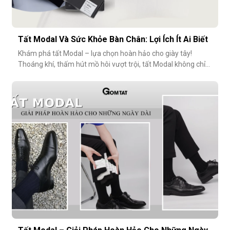
Tất Modal Và Sức Khỏe Bàn Chân: Lợi Ích Ít Ai Biết
Khám phá tất Modal – lựa chọn hoàn hảo cho giày tây!
Thoáng khí, thấm hút mồ hôi vượt trội, tất Modal không chỉ
mang lại sự thoải mái mà còn bảo vệ sức khỏe bàn chân,
ngăn mùi hôi và bệnh da liễu. Hãy cùng khám phá lý do vì sao
tất Modal đang trở thành xu hướng không thể thiếu cho các
quý ông hiện đ