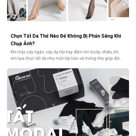
Chọn Tất Da Thế Nào Để Không Bị Phản Sáng Khi
Chụp Ảnh?
Khi mặc váy ngắn, váy dạ hội hay đầm ôm body, nhiều chị
em lựa chọn tất da như một lớp bảo vệ mỏng nhẹ giúp đôi
chân thêm thon gọn, đều màu và che đi khuyết điểm nhỏ.
Tuy nhiên, không ít người gặp phải tình huống dở khóc dở
cười: đôi chân phản chiếu ánh sáng trắng loá trong ảnh, lộ rõ
lớp tất khiến