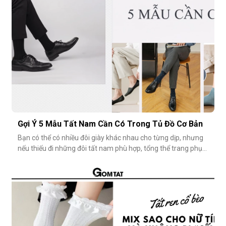
Gợi Ý 5 Mẫu Tất Nam Cần Có Trong Tủ Đồ Cơ Bản
Bạn có thể có nhiều đôi giày khác nhau cho từng dịp, nhưng
nếu thiếu đi những đôi tất nam phù hợp, tổng thể trang phục
vẫn chưa thật sự hoàn hảo. Một đôi vớ nam tưởng chừng
nhỏ nhặt, nhưng lại góp phần định hình phong cách, nâng
tầm sự chỉn chu và thể hiện gu thẩm mỹ cá nhân một cách
rõ rệt. Dưới đâ