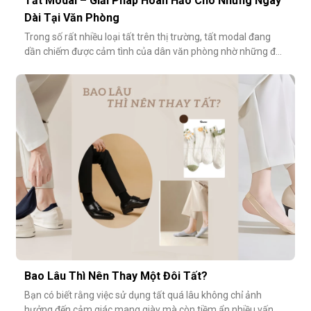
Tất Modal – Giải Pháp Hoàn Hảo Cho Những Ngày
Dài Tại Văn Phòng
Trong số rất nhiều loại tất trên thị trường, tất modal đang
dần chiếm được cảm tình của dân văn phòng nhờ những đặc
tính vượt trội về sự mềm mại, thoáng khí và độ bền cao. Hãy
cùng khám phá vì sao tất modal lại được xem là lựa chọn lý
tưởng cho những ngày dài tại văn phòng.Khi đôi chân “lên
tiếng” s
Bao Lâu Thì Nên Thay Một Đôi Tất?
Bạn có biết rằng việc sử dụng tất quá lâu không chỉ ảnh
hưởng đến cảm giác mang giày mà còn tiềm ẩn nhiều vấn đề