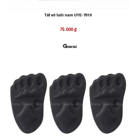
Tất vớ lười nam UYE-7010
75.000 ₫