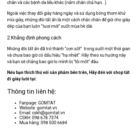
chân và các bệnh da liễu khác (nấm chân chả hạn…).
Ngoài việc thay đổi giày hàng ngày và sử dụng bóng thơm khử
mùi giày, những đôi tất ẩn là một cách chắc chắn để giữ cho giày
dép của bạn luôn “tươi mới” suốt mùa hè dài.
2.Khẳng định phong cách
Những đôi tất ẩn đã trở thành “cơn sốt” trong suốt một thời gian
và chưa bao giờ có dấu hiệu “hạ nhiệt”. Hãy theo xu hướng này
và bạn sẽ chẳng bao giờ lo mình bị “lỗi mốt” đâu.
Nếu bạn thích thú với sản phẩm bên trên, Hãy đến với shop tất
đi giày lười tại:
Thông tin liên hệ:
Fanpage: GOMTAT
Website: gomtat.vn
Email: cskh@gomtat.vn
CSKH: 098 678 7374
Mua hàng: 098 500 6684