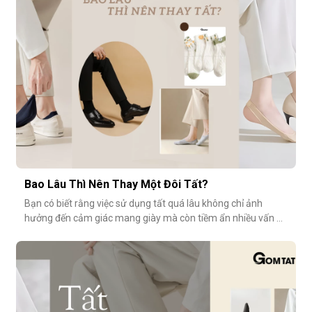
tưởng cho những ngày dài tại văn phòng.Khi đôi chân “lên
tiếng” s
Bao Lâu Thì Nên Thay Một Đôi Tất?
Bạn có biết rằng việc sử dụng tất quá lâu không chỉ ảnh
hưởng đến cảm giác mang giày mà còn tiềm ẩn nhiều vấn đề
vệ sinh, sức khỏe? Vậy bao lâu thì nên thay một đôi tất?
Cùng GOMTAT tìm hiểu nhé.Tuổi thọ trung bình của một đôi
tất là bao lâu?Trung bình, một đôi tất sử dụng thường xuyên
(3–4 lần/tuần