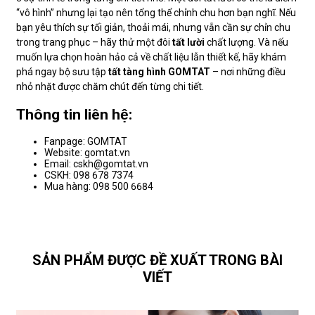
“vô hình” nhưng lại tạo nên tổng thể chỉnh chu hơn bạn nghĩ. Nếu
bạn yêu thích sự tối giản, thoải mái, nhưng vẫn cần sự chỉn chu
trong trang phục – hãy thử một đôi
tất lười
chất lượng. Và nếu
muốn lựa chọn hoàn hảo cả về chất liệu lẫn thiết kế, hãy khám
phá ngay bộ sưu tập
tất tàng hình GOMTAT
– nơi những điều
nhỏ nhặt được chăm chút đến từng chi tiết.
Thông tin liên hệ:
Fanpage: GOMTAT
Website: gomtat.vn
Email: cskh@gomtat.vn
CSKH: 098 678 7374
Mua hàng: 098 500 6684
SẢN PHẨM ĐƯỢC ĐỀ XUẤT TRONG BÀI
VIẾT