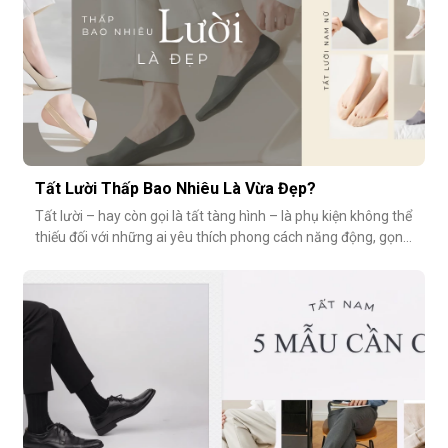
Tất Lười Thấp Bao Nhiêu Là Vừa Đẹp?
Tất lười – hay còn gọi là tất tàng hình – là phụ kiện không thể
thiếu đối với những ai yêu thích phong cách năng động, gọn
nhẹ nhưng vẫn muốn giữ sự tinh tế cho tổng thể trang phục.
Tuy nhiên, có một câu hỏi thường gặp: tất giày lười thấp bao
nhiêu là vừa đẹp? Nếu quá thấp, tất dễ bị tuột; nếu quá c