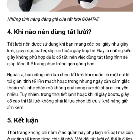
Những tính năng đáng giá của tất lười GOMTAT
4. Khi nào nên dùng tất lười?
Tất lười nên được sử dụng khi bạn mang các loại giày như giày
lười, giày mọi, loafer, slip-on hoặc giày búp bê. Đây là những kiểu
giày không phù hợp để lộ cổ tất, nên việc dùng tất tàng hình sẽ
giúp tổng thể trang phục trông gọn gàng hơn.
Ngoài ra, bạn cũng nên lựa chọn tất lười khi muốn có một outfit
tối giản, tinh tế, liền mạch hoặc trong những ngày cần cảm giác
thoải mái, nhẹ chân mà không quá nóng nực dù phải di chuyển
nhiều. Tuy nhiên, trong thời tiết lạnh hoặc khi đi giày boots, giày
cổ cao thì tất lười không phải là lựa chọn tối ưu vì khả năng giữ
ấm kém.
5. Kết luận
Thời trang không chỉ nằm ở áo quần hay phụ kiện nổi bật mà còn
ở sự tinh tế trong từng chi tiết nhỏ. Một đôi tất lười có thể là điểm