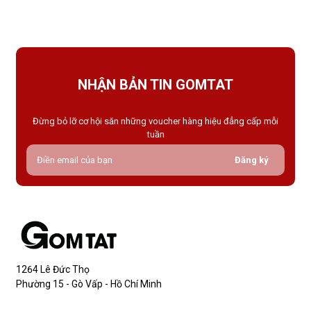
tất thông thường, tất che khuyết điểm được thiết kế với mục
NHẬN BẢN TIN GOMTAT
Đừng bỏ lỡ cơ hội săn những voucher hàng hiệu đẳng cấp mỗi
tuần
Đăng ký
1264 Lê Đức Thọ
Phường 15 - Gò Vấp - Hồ Chí Minh