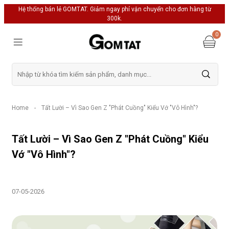
Hệ thống bán lẻ GOMTAT. Giảm ngay phí vận chuyển cho đơn hàng từ
300k.
0
Home
-
Tất Lười – Vì Sao Gen Z "Phát Cuồng" Kiểu Vớ "Vô Hình"?
Tất Lười – Vì Sao Gen Z "Phát Cuồng" Kiểu
Vớ "Vô Hình"?
07-05-2026