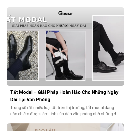
mang lại sự thoải mái mà còn bảo vệ sức khỏe bàn chân,
ngăn mùi hôi và bệnh da liễu. Hãy cùng khám phá lý do vì sao
tất Modal đang trở thành xu hướng không thể thiếu cho các
quý ông hiện đ
Tất Modal – Giải Pháp Hoàn Hảo Cho Những Ngày
Dài Tại Văn Phòng
Trong số rất nhiều loại tất trên thị trường, tất modal đang
dần chiếm được cảm tình của dân văn phòng nhờ những đặc
tính vượt trội về sự mềm mại, thoáng khí và độ bền cao. Hãy
cùng khám phá vì sao tất modal lại được xem là lựa chọn lý