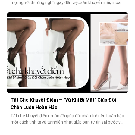
mọi người thường nghĩ ngay đến việc săn khuyến mãi, mua
combo hoặc tối giản số lượng món đồ. Tuy nhiên, có một
cách tiết kiệm bền vững và tinh tế hơn rất nhiều: đầu tư vào
chất lượng từ những món nhỏ nhất. Cụ thể hơn, tất modal
không chỉ
Tất Che Khuyết Điểm – "Vũ Khí Bí Mật" Giúp Đôi
Chân Luôn Hoàn Hảo
Tất che khuyết điểm, món đồ giúp đôi chân trở nên hoàn hảo
một cách tinh tế và tự nhiên nhất giúp bạn tự tin sải bước với
váy ngắn, quần short hay giày cao gót trong những dịp quan
trọng.Tất che khuyết điểm là gì và vì sao nên dùng?Khác với