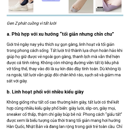
Gen Z phát cuồng vì tất lười
a. Phù hợp với xu hướng “tối giản nhưng chỉn chu”
Giới trẻ ngày nay yêu thích sự gọn gàng, linh hoạt và tối giản
trong phong cách sống. Tất lười trở thành lựa chọn hoàn hảo khi
giúp họ giữ được vẻ ngoài gọn gàng, thanh lịch mà vẫn thể hiện
được cá tính riêng. Không còn những đường viền tất lộ liễu phá
vỡ tổng thể, thay vào đó là sự kín đáo đầy tính toán. Dù không lộ
ra ngoài, tất lười vẫn giúp đôi chân khô ráo, sạch sẽ và giảm ma
sát với giày.
b. Linh hoạt phối với nhiều kiểu giày
Không giống như tất cổ cao thường kén giày, tất lười có thể kết
hợp cùng nhiều kiểu giày phổ biến: giày lười, slip-on, giày mọi,
sneaker cổ thấp, thậm chí giày búp bê nữ. Phong cách “giấu tất”
được xem là biểu tượng của thời trang tối giản mang hơi hướng
Hàn Quốc, Nhật Bản và đang lan rộng trong giới trẻ toàn cầu. Chỉ