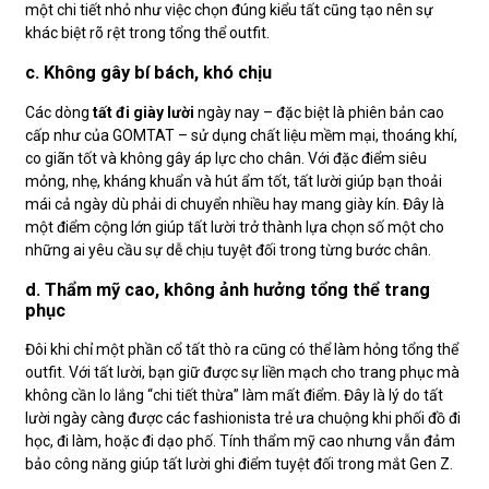
một chi tiết nhỏ như việc chọn đúng kiểu tất cũng tạo nên sự
khác biệt rõ rệt trong tổng thể outfit.
c. Không gây bí bách, khó chịu
Các dòng
tất đi giày lười
ngày nay – đặc biệt là phiên bản cao
cấp như của GOMTAT – sử dụng chất liệu mềm mại, thoáng khí,
co giãn tốt và không gây áp lực cho chân. Với đặc điểm siêu
mỏng, nhẹ, kháng khuẩn và hút ẩm tốt, tất lười giúp bạn thoải
mái cả ngày dù phải di chuyển nhiều hay mang giày kín. Đây là
một điểm cộng lớn giúp tất lười trở thành lựa chọn số một cho
những ai yêu cầu sự dễ chịu tuyệt đối trong từng bước chân.
d. Thẩm mỹ cao, không ảnh hưởng tổng thể trang
phục
Đôi khi chỉ một phần cổ tất thò ra cũng có thể làm hỏng tổng thể
outfit. Với tất lười, bạn giữ được sự liền mạch cho trang phục mà
không cần lo lắng “chi tiết thừa” làm mất điểm. Đây là lý do tất
lười ngày càng được các fashionista trẻ ưa chuộng khi phối đồ đi
học, đi làm, hoặc đi dạo phố. Tính thẩm mỹ cao nhưng vẫn đảm
bảo công năng giúp tất lười ghi điểm tuyệt đối trong mắt Gen Z.