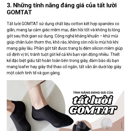
3. Những tính năng đáng giá của tất lười
GOMTAT
Tất lười GOMTAT sử dụng chất liệu cotton kết hợp spandex co
giãn, mang lại cảm giác mềm mại, đàn hồi tốt và không bị lỏng
gót sau thời gian sử dụng. Công nghệ kháng khuẩn – khử mùi
giúp chân luôn thơm tho, khô ráo, không còn nỗi lo mùi hôi khi
mang giày lâu. Phần gót tất được trang bị đệm silicon mềm giúp
cố định vị trí, tránh tuột gót kể cả khi bạn vận động nhiều. Thiết
kế đặc biệt giấu tất hoàn toàn bên trong giày, đảm bảo dù bạn
mang loafer hay giày thể thao cổ ngắn, tất vẫn ẩn dưới lớp giày
một cách tinh tế và gọn gàng.