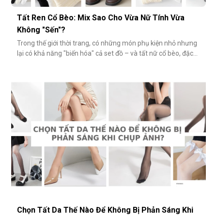
Tất Ren Cổ Bèo: Mix Sao Cho Vừa Nữ Tính Vừa
Không "Sến"?
Trong thế giới thời trang, có những món phụ kiện nhỏ nhưng
lại có khả năng "biến hóa" cả set đồ – và tất nữ cổ bèo, đặc
biệt là tất ren cổ bèo, chính là một trong số đó. Nhẹ nhàng,
nữ tính và có phần điệu đà, món phụ kiện này đôi khi bị gắn
mác "sến súa" nếu không phối đúng cách. Vậy làm sao để
diện
Chọn Tất Da Thế Nào Để Không Bị Phản Sáng Khi