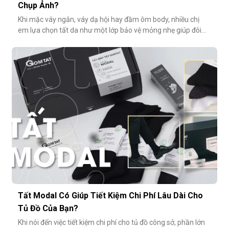
Chụp Ảnh?
Khi mặc váy ngắn, váy dạ hội hay đầm ôm body, nhiều chị
em lựa chọn tất da như một lớp bảo vệ mỏng nhẹ giúp đôi
chân thêm thon gọn, đều màu và che đi khuyết điểm nhỏ.
Tuy nhiên, không ít người gặp phải tình huống dở khóc dở
cười: đôi chân phản chiếu ánh sáng trắng loá trong ảnh, lộ rõ
lớp tất khiến
Tất Modal Có Giúp Tiết Kiệm Chi Phí Lâu Dài Cho
Tủ Đồ Của Bạn?
Khi nói đến việc tiết kiệm chi phí cho tủ đồ công sở, phần lớn