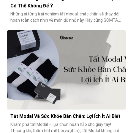
Có Thể Không Để Ý
Những ai từng trải nghiệm tất modal, chắc chắn sẽ thay đổi
hoàn toàn cách nhìn về món đồ nhỏ này. Hãy cùng GOMTAT
khám phá 5 điểm đáng tiền trong thiết kế của dòng tất
modal cao cấp – những điều có thể bạn chưa từng để ý
nhưng lại ảnh hưởng rất nhiều đến trải nghiệm hằng
ngày.Chất liệu sợi modalĐiểm
Tất Modal Và Sức Khỏe Bàn Chân: Lợi Ích Ít Ai Biết
Khám phá tất Modal – lựa chọn hoàn hảo cho giày tây!
Thoáng khí, thấm hút mồ hôi vượt trội, tất Modal không chỉ