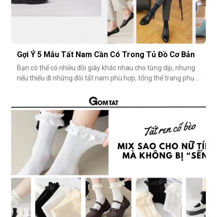
Gợi Ý 5 Mẫu Tất Nam Cần Có Trong Tủ Đồ Cơ Bản
Bạn có thể có nhiều đôi giày khác nhau cho từng dịp, nhưng
nếu thiếu đi những đôi tất nam phù hợp, tổng thể trang phục
vẫn chưa thật sự hoàn hảo. Một đôi vớ nam tưởng chừng
nhỏ nhặt, nhưng lại góp phần định hình phong cách, nâng
tầm sự chỉn chu và thể hiện gu thẩm mỹ cá nhân một cách
rõ rệt. Dưới đâ