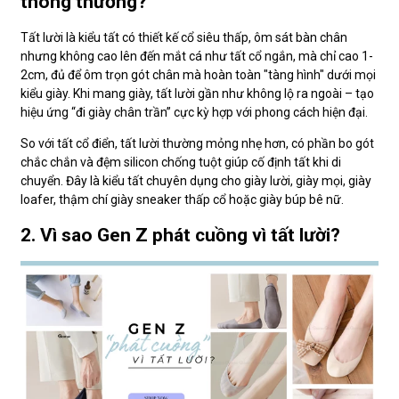
thông thường?
Tất lười là kiểu tất có thiết kế cổ siêu thấp, ôm sát bàn chân
nhưng không cao lên đến mắt cá như tất cổ ngắn, mà chỉ cao 1-
2cm, đủ để ôm trọn gót chân mà hoàn toàn "tàng hình" dưới mọi
kiểu giày. Khi mang giày, tất lười gần như không lộ ra ngoài – tạo
hiệu ứng “đi giày chân trần” cực kỳ hợp với phong cách hiện đại.
So với tất cổ điển, tất lười thường mỏng nhẹ hơn, có phần bo gót
chắc chắn và đệm silicon chống tuột giúp cố định tất khi di
chuyển. Đây là kiểu tất chuyên dụng cho giày lười, giày mọi, giày
loafer, thậm chí giày sneaker thấp cổ hoặc giày búp bê nữ.
2. Vì sao Gen Z phát cuồng vì tất lười?