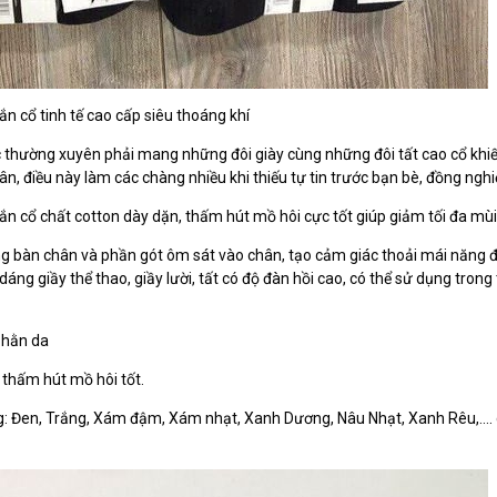
n cổ tinh tế cao cấp siêu thoáng khí
ệc thường xuyên phải mang những đôi giày cùng những đôi tất cao cổ khi
ân, điều này làm các chàng nhiều khi thiếu tự tin trước bạn bè, đồng nghi
 cổ chất cotton dày dặn, thấm hút mồ hôi cực tốt giúp giảm tối đa mùi h
lòng bàn chân và phần gót ôm sát vào chân, tạo cảm giác thoải mái năng 
 dáng giầy thể thao, giầy lười, tất có độ đàn hồi cao, có thể sử dụng trong
 hằn da
, thấm hút mồ hôi tốt.
: Đen, Trắng, Xám đậm, Xám nhạt, Xanh Dương, Nâu Nhạt, Xanh Rêu,…. c