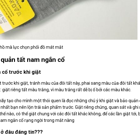
 hồ mà lực chọn phối đồ mát mắt
 quản tất nam ngắn cổ
n cổ trước khi giặt
t trước khi giặt, tránh màu của đôi tất này, phai sang màu của đôi tất kh
 giặt riêng tất màu trắng, vì màu trắng rất dễ bị ố bởi các màu khác.
hãy tạo cho mình một thói quen là đọc những chú ý khi giặt và bảo quản 
 nhất bạn nên lộn trái sản phẩm trước. Giặt riêng chúng, quan sát và gh
ế nào, có thể giặt chung với các đôi tất khác không, để các lần giặt tới,
 nam ngắn cổ rạng ngời trong mắt nàng
 ở đâu đáng tin???