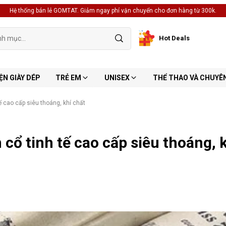
Hệ thống bán lẻ GOMTAT. Giảm ngay phí vận chuyển cho đơn hàng từ 300k.
Hot Deals
ỆN GIÀY DÉP
TRẺ EM
UNISEX
THỂ THAO VÀ CHUYÊ
ế cao cấp siêu thoáng, khí chất
cổ tinh tế cao cấp siêu thoáng, 