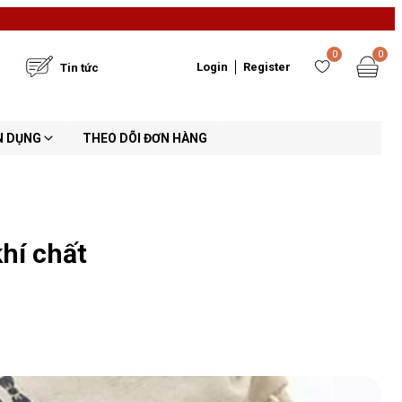
0
0
Login
Register
Tin tức
N DỤNG
THEO DÕI ĐƠN HÀNG
khí chất