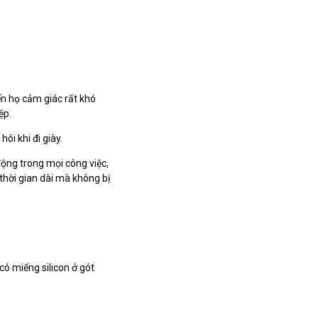
ến họ cảm giác rất khó
ệp.
ôi khi đi giày.
động trong mọi công việc,
 thời gian dài mà không bị
ó miếng silicon ở gót