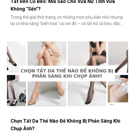
Tất Ren Cổ Bèo: Mix Sao Cho Vừa Nữ Tính Vừa
Không "Sến"?
Trong thế giới thời trang, có những món phụ kiện nhỏ nhưng
lại có khả năng "biến hóa" cả set đồ – và tất nữ cổ bèo, đặc
biệt là tất ren cổ bèo, chính là một trong số đó. Nhẹ nhàng,
nữ tính và có phần điệu đà, món phụ kiện này đôi khi bị gắn
mác "sến súa" nếu không phối đúng cách. Vậy làm sao để
diện
Chọn Tất Da Thế Nào Để Không Bị Phản Sáng Khi
Chụp Ảnh?