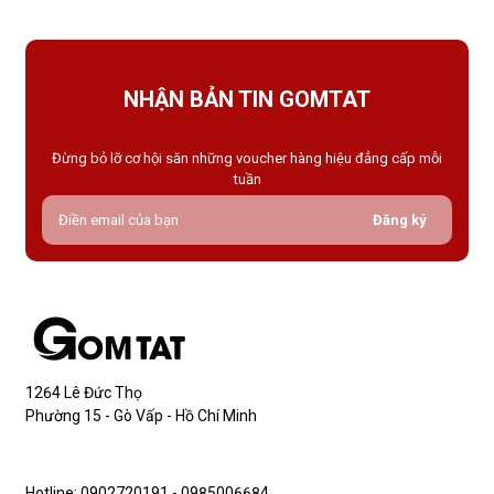
NHẬN BẢN TIN GOMTAT
Đừng bỏ lỡ cơ hội săn những voucher hàng hiệu đẳng cấp mỗi
tuần
Đăng ký
1264 Lê Đức Thọ
Phường 15 - Gò Vấp - Hồ Chí Minh
Hotline: 0902720191 - 0985006684