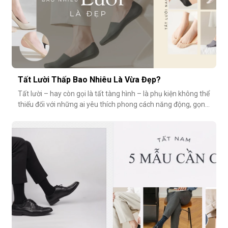
Tất Lười Thấp Bao Nhiêu Là Vừa Đẹp?
Tất lười – hay còn gọi là tất tàng hình – là phụ kiện không thể
thiếu đối với những ai yêu thích phong cách năng động, gọn
nhẹ nhưng vẫn muốn giữ sự tinh tế cho tổng thể trang phục.
Tuy nhiên, có một câu hỏi thường gặp: tất giày lười thấp bao
nhiêu là vừa đẹp? Nếu quá thấp, tất dễ bị tuột; nếu quá c