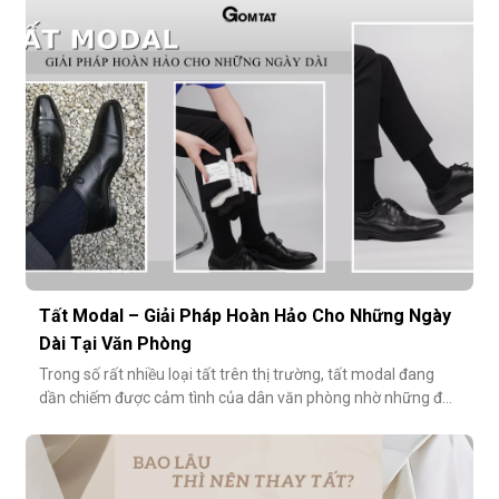
ngăn mùi hôi và bệnh da liễu. Hãy cùng khám phá lý do vì sao
tất Modal đang trở thành xu hướng không thể thiếu cho các
quý ông hiện đ
Tất Modal – Giải Pháp Hoàn Hảo Cho Những Ngày
Dài Tại Văn Phòng
Trong số rất nhiều loại tất trên thị trường, tất modal đang
dần chiếm được cảm tình của dân văn phòng nhờ những đặc
tính vượt trội về sự mềm mại, thoáng khí và độ bền cao. Hãy
cùng khám phá vì sao tất modal lại được xem là lựa chọn lý
tưởng cho những ngày dài tại văn phòng.Khi đôi chân “lên
tiếng” s