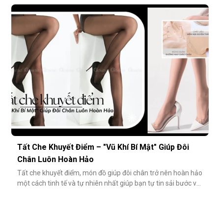
cách tiết kiệm bền vững và tinh tế hơn rất nhiều: đầu tư vào
chất lượng từ những món nhỏ nhất. Cụ thể hơn, tất modal
không chỉ
Tất Che Khuyết Điểm – "Vũ Khí Bí Mật" Giúp Đôi
Chân Luôn Hoàn Hảo
Tất che khuyết điểm, món đồ giúp đôi chân trở nên hoàn hảo
một cách tinh tế và tự nhiên nhất giúp bạn tự tin sải bước với
váy ngắn, quần short hay giày cao gót trong những dịp quan
trọng.Tất che khuyết điểm là gì và vì sao nên dùng?Khác với
tất thông thường, tất che khuyết điểm được thiết kế với mục