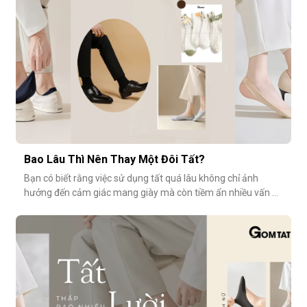
Bao Lâu Thì Nên Thay Một Đôi Tất?
Bạn có biết rằng việc sử dụng tất quá lâu không chỉ ảnh
hưởng đến cảm giác mang giày mà còn tiềm ẩn nhiều vấn đề
vệ sinh, sức khỏe? Vậy bao lâu thì nên thay một đôi tất?
Cùng GOMTAT tìm hiểu nhé.Tuổi thọ trung bình của một đôi
tất là bao lâu?Trung bình, một đôi tất sử dụng thường xuyên
(3–4 lần/tuần