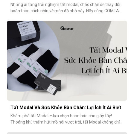
Những ai từng trải nghiệm tất modal, chắc chắn sẽ thay đổi
hoàn toàn cách nhìn về món đồ nhỏ này. Hãy cùng GOMTAT
khám phá 5 điểm đáng tiền trong thiết kế của dòng tất
modal cao cấp – những điều có thể bạn chưa từng để ý
nhưng lại ảnh hưởng rất nhiều đến trải nghiệm hằng
ngày.Chất liệu sợi modalĐiểm
Tất Modal Và Sức Khỏe Bàn Chân: Lợi Ích Ít Ai Biết
Khám phá tất Modal – lựa chọn hoàn hảo cho giày tây!
Thoáng khí, thấm hút mồ hôi vượt trội, tất Modal không chỉ
mang lại sự thoải mái mà còn bảo vệ sức khỏe bàn chân,