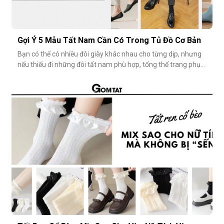
Gợi Ý 5 Mẫu Tất Nam Cần Có Trong Tủ Đồ Cơ Bản
Bạn có thể có nhiều đôi giày khác nhau cho từng dịp, nhưng
nếu thiếu đi những đôi tất nam phù hợp, tổng thể trang phục
vẫn chưa thật sự hoàn hảo. Một đôi vớ nam tưởng chừng
nhỏ nhặt, nhưng lại góp phần định hình phong cách, nâng
tầm sự chỉn chu và thể hiện gu thẩm mỹ cá nhân một cách
rõ rệt. Dưới đâ