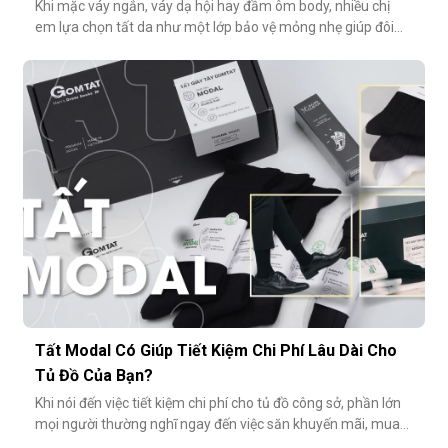
Khi mặc váy ngắn, váy dạ hội hay đầm ôm body, nhiều chị
em lựa chọn tất da như một lớp bảo vệ mỏng nhẹ giúp đôi
chân thêm thon gọn, đều màu và che đi khuyết điểm nhỏ.
Tuy nhiên, không ít người gặp phải tình huống dở khóc dở
cười: đôi chân phản chiếu ánh sáng trắng loá trong ảnh, lộ rõ
lớp tất khiến
Tất Modal Có Giúp Tiết Kiệm Chi Phí Lâu Dài Cho
Tủ Đồ Của Bạn?
Khi nói đến việc tiết kiệm chi phí cho tủ đồ công sở, phần lớn
mọi người thường nghĩ ngay đến việc săn khuyến mãi, mua
combo hoặc tối giản số lượng món đồ. Tuy nhiên, có một