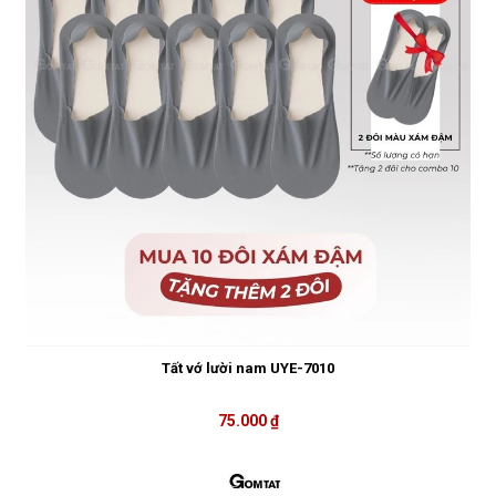
Tất vớ lười nam UYE-7010
75.000 ₫