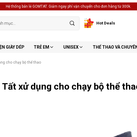
Hệ thống bán lẻ GOMTAT. Giảm ngay phí vận chuyển cho đơn hàng từ 300k.
Hot Deals
ỆN GIÀY DÉP
TRẺ EM
UNISEX
THỂ THAO VÀ CHUYÊ
ụng cho chạy bộ thể thao
 Tất xử dụng cho chạy bộ thể tha