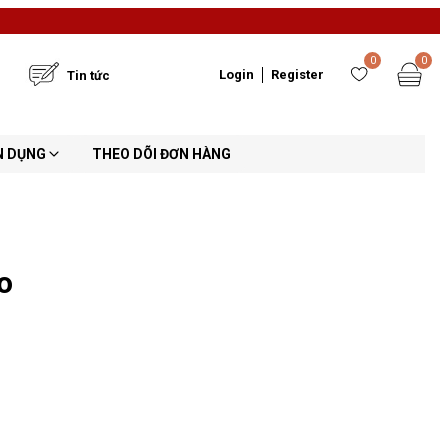
0
0
Login
Register
Tin tức
N DỤNG
THEO DÕI ĐƠN HÀNG
o