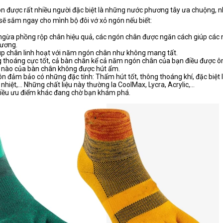
gón được rất nhiều người đặc biệt là những nước phương tây ưa chuộng, 
sẽ sắm ngay cho mình bộ đôi vớ xỏ ngón nếu biết:
gừa phồng rộp chân hiệu quả, các ngón chân được ngăn cách giúp các 
hương.
p chân linh hoạt với năm ngón chân như không mang tất.
 thoáng cực tốt, cả bàn chân kể cả năm ngón chân của bạn điều được ôm
 nào của bàn chân không được hút ẩm.
uôn đảm bảo có những đặc tính: Thấm hút tốt, thông thoáng khí, đặc biệt
hiệt,… Những chất liệu này thường la CoolMax, Lycra, Acrylic,…
hiều ưu điểm khác đang chờ bạn khám phá.