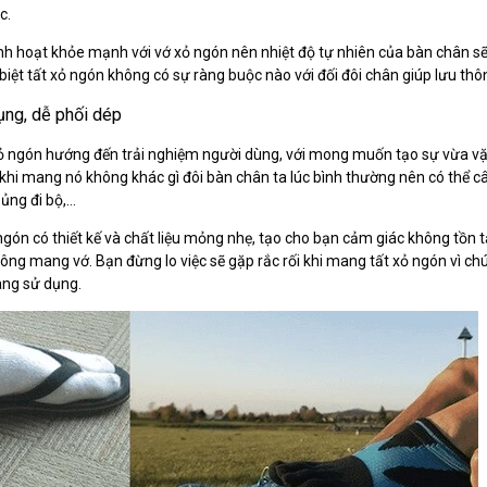
c.
nh hoạt khỏe mạnh với vớ xỏ ngón nên nhiệt độ tự nhiên của bàn chân sẽ
biệt tất xỏ ngón không có sự ràng buộc nào với đối đôi chân giúp lưu th
ụng, dễ phối dép
 xỏ ngón hướng đến trải nghiệm người dùng, với mong muốn tạo sự vừa v
 khi mang nó không khác gì đôi bàn chân ta lúc bình thường nên có thể cân
 ủng đi bộ,…
ngón có thiết kế và chất liệu mỏng nhẹ, tạo cho bạn cảm giác không tồn t
ng mang vớ. Bạn đừng lo việc sẽ gặp rắc rối khi mang tất xỏ ngón vì ch
àng sử dụng.