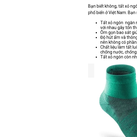
Bạn biết không, tất xỏ n
phổ biến ở Việt Nam. Bạn 
Tất xỏ ngón ngăn n
với nhau gây tổn t
Ôm gọn bao sát giú
Độ hút ẩm và thông
nên không có phần
Chất liệu làm tất l
chống nước, chống n
Tất xỏ ngón còn n