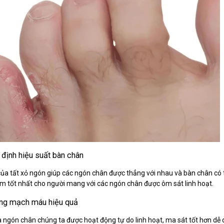
 định hiệu suất bàn chân
 của tất xỏ ngón giúp các ngón chân được thẳng với nhau và bàn chân có 
ệm tốt nhất cho người mang với các ngón chân được ôm sát linh hoạt.
hông mạch máu hiệu quả
à ngón chân chúng ta được hoạt động tự do linh hoạt, ma sát tốt hơn d