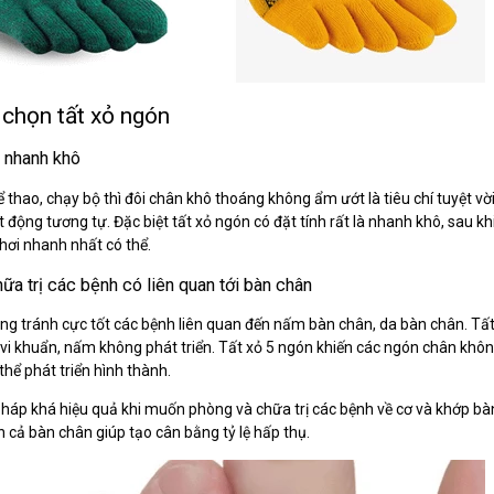
 chọn tất xỏ ngón
 nhanh khô
 thao, chạy bộ thì đôi chân khô thoáng không ẩm ướt là tiêu chí tuyệt vời
t động tương tự. Đặc biệt tất xỏ ngón có đặt tính rất là nhanh khô, sau k
 hơi nhanh nhất có thể.
hữa trị các bệnh có liên quan tới bàn chân
ng tránh cực tốt các bệnh liên quan đến nấm bàn chân, da bàn chân. Tất
i khuẩn, nấm không phát triển. Tất xỏ 5 ngón khiến các ngón chân kh
thể phát triển hình thành.
pháp khá hiệu quả khi muốn phòng và chữa trị các bệnh về cơ và khớp b
n cả bàn chân giúp tạo cân bằng tỷ lệ hấp thụ.