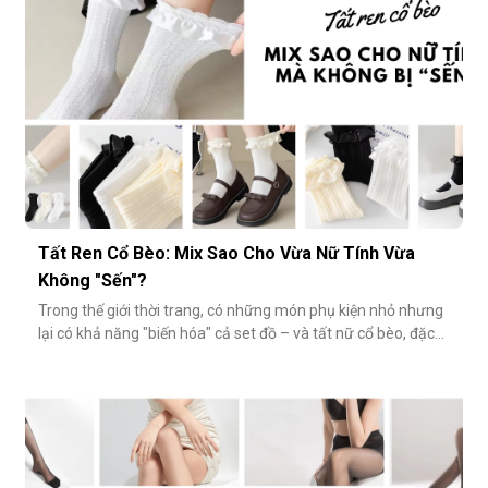
Tất Ren Cổ Bèo: Mix Sao Cho Vừa Nữ Tính Vừa
Không "Sến"?
Trong thế giới thời trang, có những món phụ kiện nhỏ nhưng
lại có khả năng "biến hóa" cả set đồ – và tất nữ cổ bèo, đặc
biệt là tất ren cổ bèo, chính là một trong số đó. Nhẹ nhàng,
nữ tính và có phần điệu đà, món phụ kiện này đôi khi bị gắn
mác "sến súa" nếu không phối đúng cách. Vậy làm sao để
diện