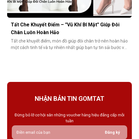
Tất Che Khuyết Điểm – "Vũ Khí Bí Mật" Giúp Đôi
Chân Luôn Hoàn Hảo
Tất che khuyết điểm, món đồ giúp đôi chân trở nên hoàn hảo
một cách tinh tế và tự nhiên nhất giúp bạn tự tin sải bước với
váy ngắn, quần short hay giày cao gót trong những dịp quan
trọng.Tất che khuyết điểm là gì và vì sao nên dùng?Khác với
tất thông thường, tất che khuyết điểm được thiết kế với mục
NHẬN BẢN TIN GOMTAT
Đừng bỏ lỡ cơ hội săn những voucher hàng hiệu đẳng cấp mỗi
tuần
Đăng ký