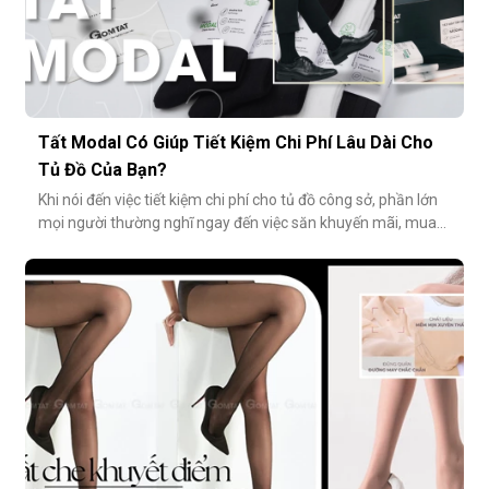
Tất Modal Có Giúp Tiết Kiệm Chi Phí Lâu Dài Cho
Tủ Đồ Của Bạn?
Khi nói đến việc tiết kiệm chi phí cho tủ đồ công sở, phần lớn
mọi người thường nghĩ ngay đến việc săn khuyến mãi, mua
combo hoặc tối giản số lượng món đồ. Tuy nhiên, có một
cách tiết kiệm bền vững và tinh tế hơn rất nhiều: đầu tư vào
chất lượng từ những món nhỏ nhất. Cụ thể hơn, tất modal
không chỉ