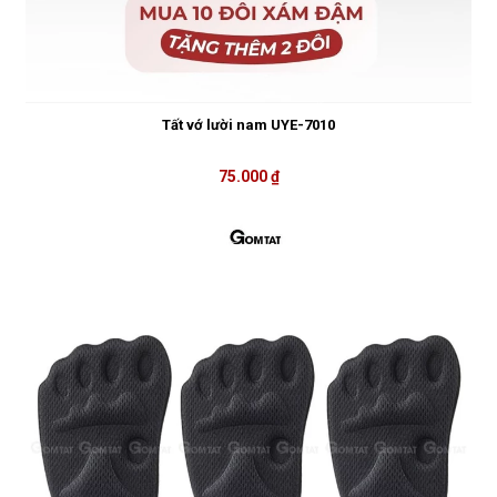
Tất vớ lười nam UYE-7010
75.000 ₫