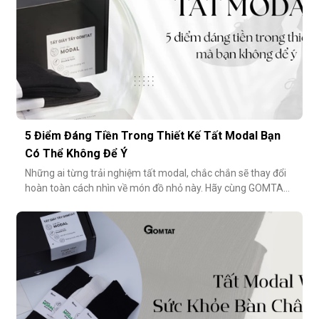
5 Điểm Đáng Tiền Trong Thiết Kế Tất Modal Bạn
Có Thể Không Để Ý
Những ai từng trải nghiệm tất modal, chắc chắn sẽ thay đổi
hoàn toàn cách nhìn về món đồ nhỏ này. Hãy cùng GOMTAT
khám phá 5 điểm đáng tiền trong thiết kế của dòng tất
modal cao cấp – những điều có thể bạn chưa từng để ý
nhưng lại ảnh hưởng rất nhiều đến trải nghiệm hằng
ngày.Chất liệu sợi modalĐiểm