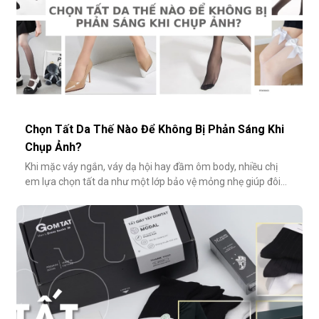
Chọn Tất Da Thế Nào Để Không Bị Phản Sáng Khi
Chụp Ảnh?
Khi mặc váy ngắn, váy dạ hội hay đầm ôm body, nhiều chị
em lựa chọn tất da như một lớp bảo vệ mỏng nhẹ giúp đôi
chân thêm thon gọn, đều màu và che đi khuyết điểm nhỏ.
Tuy nhiên, không ít người gặp phải tình huống dở khóc dở
cười: đôi chân phản chiếu ánh sáng trắng loá trong ảnh, lộ rõ
lớp tất khiến