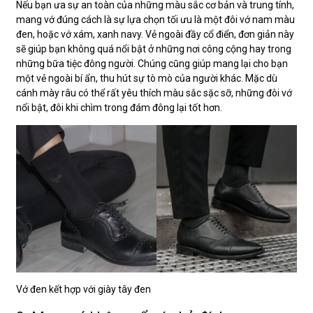
Nếu bạn ưa sự an toàn của những màu sắc cơ bản và trung tính,
mang vớ đúng cách là sự lựa chọn tối ưu là một đôi vớ nam màu
đen, hoặc vớ xám, xanh navy. Vẻ ngoài đầy cổ điển, đơn giản này
sẽ giúp bạn không quá nổi bật ở những nơi công cộng hay trong
những bữa tiệc đông người. Chúng cũng giúp mang lại cho bạn
một vẻ ngoài bí ẩn, thu hút sự tò mò của người khác. Mặc dù
cánh mày râu có thể rất yêu thích màu sắc sặc sỡ, những đôi vớ
nổi bật, đôi khi chìm trong đám đông lại tốt hơn.
Vớ đen kết hợp với giày tây đen