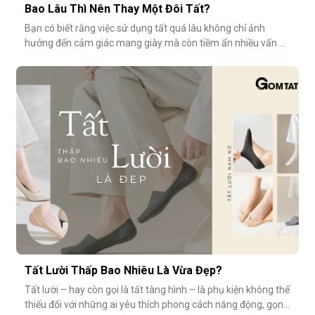
Bao Lâu Thì Nên Thay Một Đôi Tất?
Bạn có biết rằng việc sử dụng tất quá lâu không chỉ ảnh
hưởng đến cảm giác mang giày mà còn tiềm ẩn nhiều vấn đề
vệ sinh, sức khỏe? Vậy bao lâu thì nên thay một đôi tất?
Cùng GOMTAT tìm hiểu nhé.Tuổi thọ trung bình của một đôi
tất là bao lâu?Trung bình, một đôi tất sử dụng thường xuyên
(3–4 lần/tuần
Tất Lười Thấp Bao Nhiêu Là Vừa Đẹp?
Tất lười – hay còn gọi là tất tàng hình – là phụ kiện không thể
thiếu đối với những ai yêu thích phong cách năng động, gọn