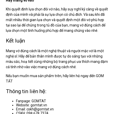
Hãy mang vớ vào
Khi quyết định lựa chọn đôi vớ nào, hãy suy nghĩ kỹ càng về quyết
định của mình và phải là sự lựa chọn có chủ đích. Và sau khi đã
mất nhiều thời gian lựa chọn và quyết định một đôi vớ phù hợp
tại sao lại để chúng trong tủ đồ của bạn, mang vớ đúng cách để
lựa chọn một tình huống phù hợp để mang chúng vào nhé.
Kết luận
Mang vớ đúng cách là một nghệ thuật và người mặc vớ là một
nghệ sĩ. Hãy để bản thân mình được tự do sáng tạo với những
màu sắc, hoạ tiết cùng những bộ trang phục ưa thích mang đậm
cá tính nhờ vào việc mang vớ đúng cách nhé.
Nếu bạn muốn mua sản phẩm trên, hãy liên hệ ngay đến GOM
TẤT
Thông tin liên hệ:
Fanpage: GOMTAT
Website: gomtat.vn
Email: cskh@gomtat.vn
CSKH: 098 678 7374