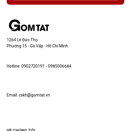
1264 Lê Đức Thọ
Phường 15 - Gò Vấp - Hồ Chí Minh
Hotline: 0902720191 - 0985006684
Email: cskh@gomtat.vn
VỀ CHÚNG TÔI