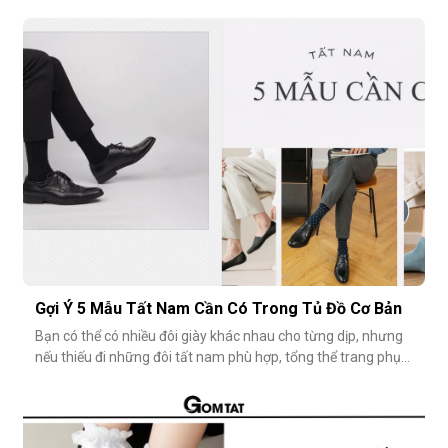
nhẹ nhưng vẫn muốn giữ sự tinh tế cho tổng thể trang phục.
Tuy nhiên, có một câu hỏi thường gặp: tất giày lười thấp bao
nhiêu là vừa đẹp? Nếu quá thấp, tất dễ bị tuột; nếu quá c
Gợi Ý 5 Mẫu Tất Nam Cần Có Trong Tủ Đồ Cơ Bản
Bạn có thể có nhiều đôi giày khác nhau cho từng dịp, nhưng
nếu thiếu đi những đôi tất nam phù hợp, tổng thể trang phục
vẫn chưa thật sự hoàn hảo. Một đôi vớ nam tưởng chừng
nhỏ nhặt, nhưng lại góp phần định hình phong cách, nâng
tầm sự chỉn chu và thể hiện gu thẩm mỹ cá nhân một cách
rõ rệt. Dưới đâ