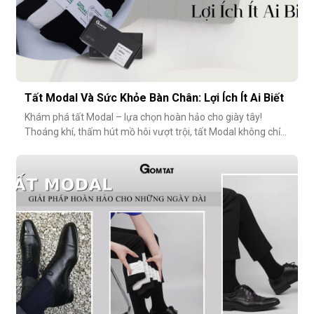
Tất Modal Và Sức Khỏe Bàn Chân: Lợi Ích Ít Ai Biết
Khám phá tất Modal – lựa chọn hoàn hảo cho giày tây!
Thoáng khí, thấm hút mồ hôi vượt trội, tất Modal không chỉ
mang lại sự thoải mái mà còn bảo vệ sức khỏe bàn chân,
ngăn mùi hôi và bệnh da liễu. Hãy cùng khám phá lý do vì sao
tất Modal đang trở thành xu hướng không thể thiếu cho các
quý ông hiện đ