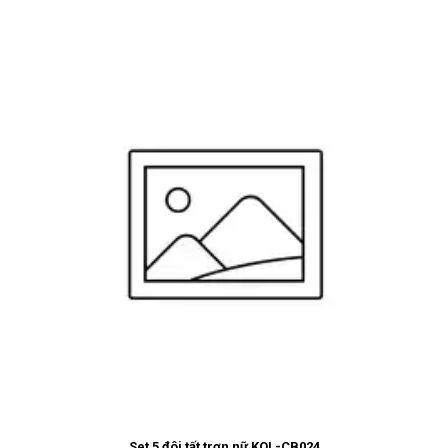
Set 5 đôi tất trơn nữ KOL-CB024