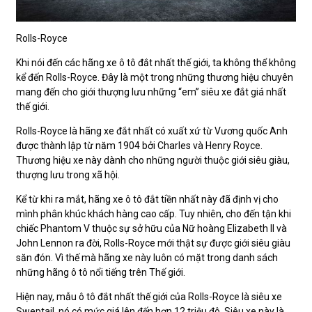
Rolls-Royce
Khi nói đến các hãng xe ô tô đắt nhất thế giới, ta không thể không
kể đến Rolls-Royce. Đây là một trong những thương hiệu chuyên
mang đến cho giới thượng lưu những “em” siêu xe đắt giá nhất
thế giới.
Rolls-Royce là hãng xe đắt nhất có xuất xứ từ Vương quốc Anh
được thành lập từ năm 1904 bởi Charles và Henry Royce.
Thương hiệu xe này dành cho những người thuộc giới siêu giàu,
thượng lưu trong xã hội.
Kể từ khi ra mắt, hãng xe ô tô đắt tiền nhất này đã định vị cho
mình phân khúc khách hàng cao cấp. Tuy nhiên, cho đến tận khi
chiếc Phantom V thuộc sự sở hữu của Nữ hoàng Elizabeth II và
John Lennon ra đời, Rolls-Royce mới thật sự được giới siêu giàu
săn đón. Vì thế mà hãng xe này luôn có mặt trong danh sách
những hãng ô tô nổi tiếng trên Thế giới.
Hiện nay, mẫu ô tô đắt nhất thế giới của Rolls-Royce là siêu xe
Sweptail, nó có mức giá lên đến hơn 12 triệu đô. Siêu xe này là