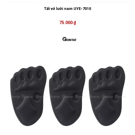
Tất vớ lười nam UYE-7010
75.000 ₫