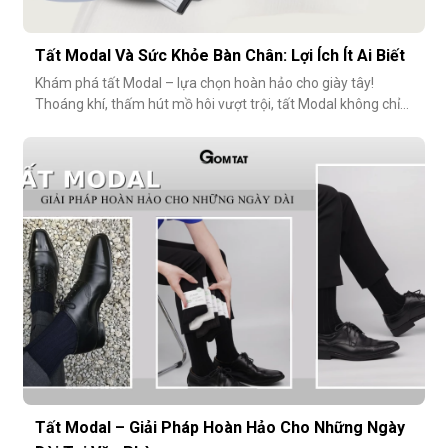
Tất Modal Và Sức Khỏe Bàn Chân: Lợi Ích Ít Ai Biết
Khám phá tất Modal – lựa chọn hoàn hảo cho giày tây!
Thoáng khí, thấm hút mồ hôi vượt trội, tất Modal không chỉ
mang lại sự thoải mái mà còn bảo vệ sức khỏe bàn chân,
ngăn mùi hôi và bệnh da liễu. Hãy cùng khám phá lý do vì sao
tất Modal đang trở thành xu hướng không thể thiếu cho các
quý ông hiện đ
Tất Modal – Giải Pháp Hoàn Hảo Cho Những Ngày