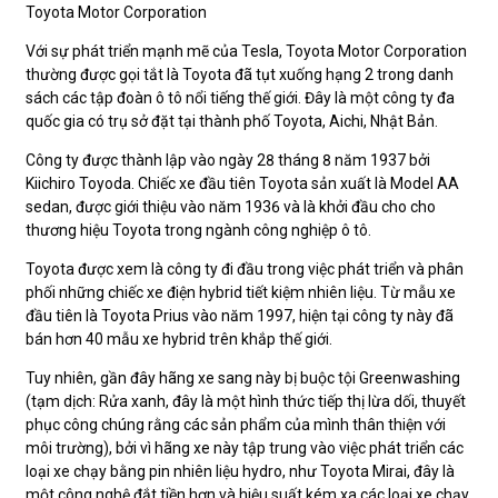
Toyota Motor Corporation
Với sự phát triển mạnh mẽ của Tesla, Toyota Motor Corporation
thường được gọi tắt là Toyota đã tụt xuống hạng 2 trong danh
sách các tập đoàn ô tô nổi tiếng thế giới. Đây là một công ty đa
quốc gia có trụ sở đặt tại thành phố Toyota, Aichi, Nhật Bản.
Công ty được thành lập vào ngày 28 tháng 8 năm 1937 bởi
Kiichiro Toyoda. Chiếc xe đầu tiên Toyota sản xuất là Model AA
sedan, được giới thiệu vào năm 1936 và là khởi đầu cho cho
thương hiệu Toyota trong ngành công nghiệp ô tô.
Toyota được xem là công ty đi đầu trong việc phát triển và phân
phối những chiếc xe điện hybrid tiết kiệm nhiên liệu. Từ mẫu xe
đầu tiên là Toyota Prius vào năm 1997, hiện tại công ty này đã
bán hơn 40 mẫu xe hybrid trên khắp thế giới.
Tuy nhiên, gần đây hãng xe sang này bị buộc tội Greenwashing
(tạm dịch: Rửa xanh, đây là một hình thức tiếp thị lừa dối, thuyết
phục công chúng rằng các sản phẩm của mình thân thiện với
môi trường), bởi vì hãng xe này tập trung vào việc phát triển các
loại xe chạy bằng pin nhiên liệu hydro, như Toyota Mirai, đây là
một công nghệ đắt tiền hơn và hiệu suất kém xa các loại xe chạy