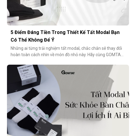
5 Điểm Đáng Tiền Trong Thiết Kế Tất Modal Bạn
Có Thể Không Để Ý
Những ai từng trải nghiệm tất modal, chắc chắn sẽ thay đổi
hoàn toàn cách nhìn về món đồ nhỏ này. Hãy cùng GOMTAT
khám phá 5 điểm đáng tiền trong thiết kế của dòng tất
modal cao cấp – những điều có thể bạn chưa từng để ý
nhưng lại ảnh hưởng rất nhiều đến trải nghiệm hằng
ngày.Chất liệu sợi modalĐiểm