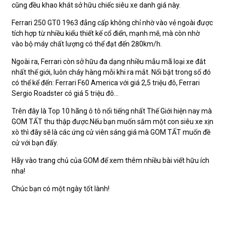
cũng đều khao khát sở hữu chiếc siêu xe danh giá này.
Ferrari 250 GT0 1963 đẳng cấp không chỉ nhờ vào vẻ ngoài được
tích hợp từ nhiều kiểu thiết kế cổ điển, mạnh mẽ, mà còn nhờ
vào bộ máy chất lượng có thể đạt đến 280km/h.
Ngoài ra, Ferrari còn sở hữu đa dạng nhiều mẫu mã loại xe đắt
nhất thế giới, luôn cháy hàng mỗi khi ra mắt. Nổi bật trong số đó
có thể kể đến: Ferrari F60 America với giá 2,5 triệu đô, Ferrari
Sergio Roadster có giá 5 triệu đô…
Trên đây là Top 10 hãng ô tô nổi tiếng nhất Thế Giới hiện nay mà
GOM TẤT thu thập được.Nếu bạn muốn sắm một con siêu xe xịn
xò thì đây sẽ là các ứng cử viên sáng giá mà GOM TẤT muốn đề
cử với bạn đấy.
Hãy vào trang chủ của GOM để xem thêm nhiều bài viết hữu ích
nha!
Chúc bạn có một ngày tốt lành!