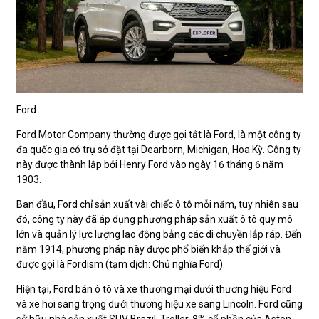
Ford
Ford Motor Company thường được gọi tắt là Ford, là một công ty
đa quốc gia có trụ sở đặt tại Dearborn, Michigan, Hoa Kỳ. Công ty
này được thành lập bởi Henry Ford vào ngày 16 tháng 6 năm
1903.
Ban đầu, Ford chỉ sản xuất vài chiếc ô tô mỗi năm, tuy nhiên sau
đó, công ty này đã áp dụng phương pháp sản xuất ô tô quy mô
lớn và quản lý lực lượng lao động bằng các di chuyền lắp ráp. Đến
năm 1914, phương pháp này được phổ biến khắp thế giới và
được gọi là Fordism (tạm dịch: Chủ nghĩa Ford).
Hiện tại, Ford bán ô tô và xe thương mại dưới thương hiệu Ford
và xe hơi sang trọng dưới thương hiệu xe sang Lincoln. Ford cũng
sở hữu nhà sản xuất SUV Brazil, Troller, 8% cổ phần của Aston