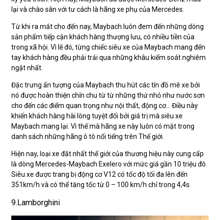
lại và chào sân với tư cách là hãng xe phụ của Mercedes.
Từ khi ra mắt cho đến nay, Maybach luôn đem đến những dòng
sản phẩm tiếp cận khách hàng thượng lưu, có nhiều tiền của
trong xã hội. Vì lẽ đó, từng chiếc siêu xe của Maybach mang đến
tay khách hàng đều phải trải qua những khâu kiểm soát nghiêm
ngặt nhất.
Đặc trưng ấn tượng của Maybach thu hút các tín đồ mê xe bởi
nó được hoàn thiện chỉn chu từ từ những thứ nhỏ như nước sơn
cho đến các điểm quan trọng như nội thất, động cơ… Điều này
khiến khách hàng hài lòng tuyệt đối bởi giá trị mà siêu xe
Maybach mang lại. Vì thế mà hãng xe này luôn có mặt trong
danh sách những hãng ô tô nổi tiếng trên Thế giới.
Hiện nay, loại xe đắt nhất thế giới của thương hiệu này cung cấp
là dòng Mercedes-Maybach Exelero với mức giá gần 10 triệu đô.
Siêu xe được trang bị động cơ V12 có tốc độ tối đa lên đến
351km/h và có thể tăng tốc từ 0 – 100 km/h chỉ trong 4,4s.
9.Lamborghini