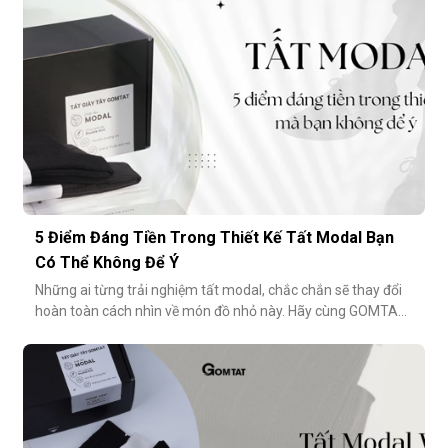
5 Điểm Đáng Tiền Trong Thiết Kế Tất Modal Bạn
Có Thể Không Để Ý
Những ai từng trải nghiệm tất modal, chắc chắn sẽ thay đổi
hoàn toàn cách nhìn về món đồ nhỏ này. Hãy cùng GOMTAT
khám phá 5 điểm đáng tiền trong thiết kế của dòng tất
modal cao cấp – những điều có thể bạn chưa từng để ý
nhưng lại ảnh hưởng rất nhiều đến trải nghiệm hằng
ngày.Chất liệu sợi modalĐiểm