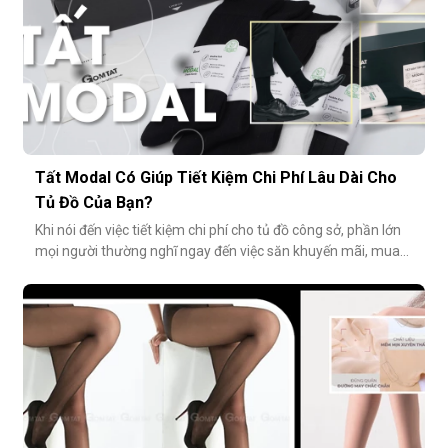
Tất Modal Có Giúp Tiết Kiệm Chi Phí Lâu Dài Cho
Tủ Đồ Của Bạn?
Khi nói đến việc tiết kiệm chi phí cho tủ đồ công sở, phần lớn
mọi người thường nghĩ ngay đến việc săn khuyến mãi, mua
combo hoặc tối giản số lượng món đồ. Tuy nhiên, có một
cách tiết kiệm bền vững và tinh tế hơn rất nhiều: đầu tư vào
chất lượng từ những món nhỏ nhất. Cụ thể hơn, tất modal
không chỉ