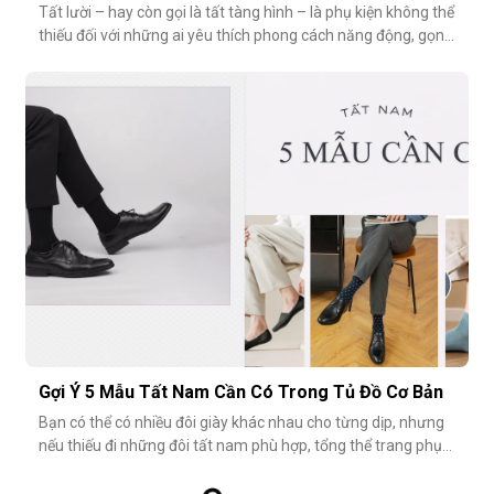
Tất lười – hay còn gọi là tất tàng hình – là phụ kiện không thể
thiếu đối với những ai yêu thích phong cách năng động, gọn
nhẹ nhưng vẫn muốn giữ sự tinh tế cho tổng thể trang phục.
Tuy nhiên, có một câu hỏi thường gặp: tất giày lười thấp bao
nhiêu là vừa đẹp? Nếu quá thấp, tất dễ bị tuột; nếu quá c
Gợi Ý 5 Mẫu Tất Nam Cần Có Trong Tủ Đồ Cơ Bản
Bạn có thể có nhiều đôi giày khác nhau cho từng dịp, nhưng
nếu thiếu đi những đôi tất nam phù hợp, tổng thể trang phục
vẫn chưa thật sự hoàn hảo. Một đôi vớ nam tưởng chừng
nhỏ nhặt, nhưng lại góp phần định hình phong cách, nâng