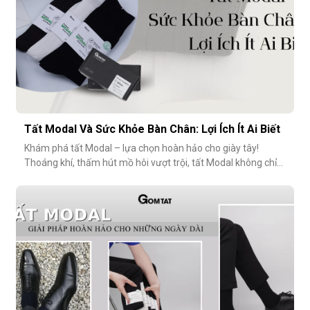
Tất Modal Và Sức Khỏe Bàn Chân: Lợi Ích Ít Ai Biết
Khám phá tất Modal – lựa chọn hoàn hảo cho giày tây!
Thoáng khí, thấm hút mồ hôi vượt trội, tất Modal không chỉ
mang lại sự thoải mái mà còn bảo vệ sức khỏe bàn chân,
ngăn mùi hôi và bệnh da liễu. Hãy cùng khám phá lý do vì sao
tất Modal đang trở thành xu hướng không thể thiếu cho các
quý ông hiện đ