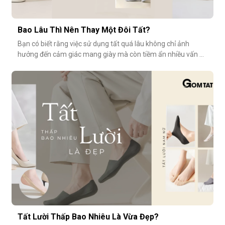
Bao Lâu Thì Nên Thay Một Đôi Tất?
Bạn có biết rằng việc sử dụng tất quá lâu không chỉ ảnh
hưởng đến cảm giác mang giày mà còn tiềm ẩn nhiều vấn đề
vệ sinh, sức khỏe? Vậy bao lâu thì nên thay một đôi tất?
Cùng GOMTAT tìm hiểu nhé.Tuổi thọ trung bình của một đôi
tất là bao lâu?Trung bình, một đôi tất sử dụng thường xuyên
(3–4 lần/tuần
Tất Lười Thấp Bao Nhiêu Là Vừa Đẹp?