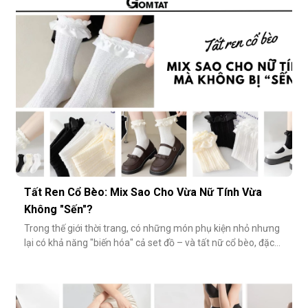
tầm sự chỉn chu và thể hiện gu thẩm mỹ cá nhân một cách
rõ rệt. Dưới đâ
Tất Ren Cổ Bèo: Mix Sao Cho Vừa Nữ Tính Vừa
Không "Sến"?
Trong thế giới thời trang, có những món phụ kiện nhỏ nhưng
lại có khả năng "biến hóa" cả set đồ – và tất nữ cổ bèo, đặc
biệt là tất ren cổ bèo, chính là một trong số đó. Nhẹ nhàng,
nữ tính và có phần điệu đà, món phụ kiện này đôi khi bị gắn
mác "sến súa" nếu không phối đúng cách. Vậy làm sao để
diện