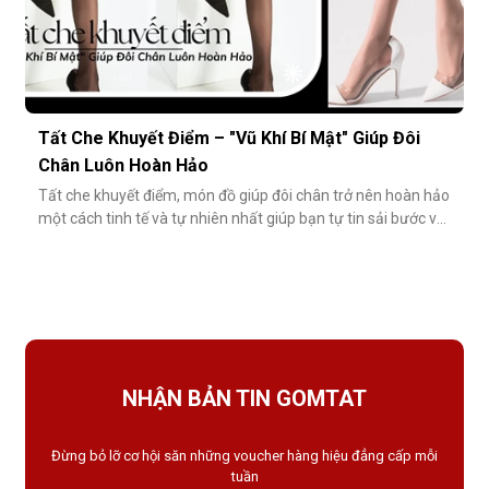
Tất Che Khuyết Điểm – "Vũ Khí Bí Mật" Giúp Đôi
Chân Luôn Hoàn Hảo
Tất che khuyết điểm, món đồ giúp đôi chân trở nên hoàn hảo
một cách tinh tế và tự nhiên nhất giúp bạn tự tin sải bước với
váy ngắn, quần short hay giày cao gót trong những dịp quan
trọng.Tất che khuyết điểm là gì và vì sao nên dùng?Khác với
tất thông thường, tất che khuyết điểm được thiết kế với mục
NHẬN BẢN TIN GOMTAT
Đừng bỏ lỡ cơ hội săn những voucher hàng hiệu đẳng cấp mỗi
tuần