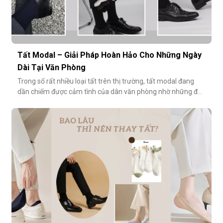
Tất Modal – Giải Pháp Hoàn Hảo Cho Những Ngày
Dài Tại Văn Phòng
Trong số rất nhiều loại tất trên thị trường, tất modal đang
dần chiếm được cảm tình của dân văn phòng nhờ những đặc
tính vượt trội về sự mềm mại, thoáng khí và độ bền cao. Hãy
cùng khám phá vì sao tất modal lại được xem là lựa chọn lý
tưởng cho những ngày dài tại văn phòng.Khi đôi chân “lên
tiếng” s