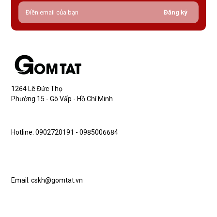
Đăng ký
1264 Lê Đức Thọ
Phường 15 - Gò Vấp - Hồ Chí Minh
Hotline: 0902720191 - 0985006684
Email: cskh@gomtat.vn