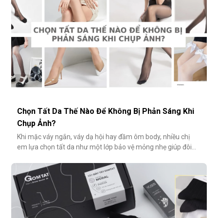
Chọn Tất Da Thế Nào Để Không Bị Phản Sáng Khi
Chụp Ảnh?
Khi mặc váy ngắn, váy dạ hội hay đầm ôm body, nhiều chị
em lựa chọn tất da như một lớp bảo vệ mỏng nhẹ giúp đôi
chân thêm thon gọn, đều màu và che đi khuyết điểm nhỏ.
Tuy nhiên, không ít người gặp phải tình huống dở khóc dở
cười: đôi chân phản chiếu ánh sáng trắng loá trong ảnh, lộ rõ
lớp tất khiến