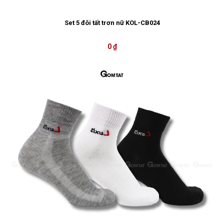
Set 5 đôi tất trơn nữ KOL-CB024
0 ₫