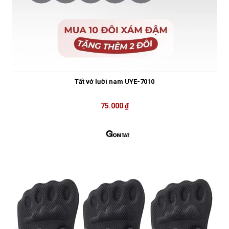
Tất vớ lười nam UYE-7010
75.000 ₫