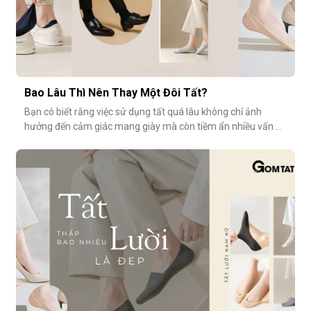
Bao Lâu Thì Nên Thay Một Đôi Tất?
Bạn có biết rằng việc sử dụng tất quá lâu không chỉ ảnh
hưởng đến cảm giác mang giày mà còn tiềm ẩn nhiều vấn đề
vệ sinh, sức khỏe? Vậy bao lâu thì nên thay một đôi tất?
Cùng GOMTAT tìm hiểu nhé.Tuổi thọ trung bình của một đôi
tất là bao lâu?Trung bình, một đôi tất sử dụng thường xuyên
(3–4 lần/tuần