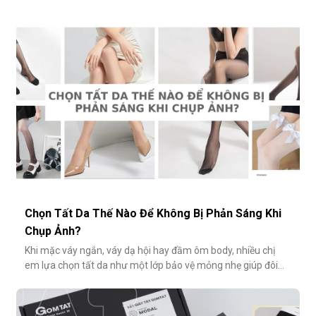
biệt là tất ren cổ bèo, chính là một trong số đó. Nhẹ nhàng,
nữ tính và có phần điệu đà, món phụ kiện này đôi khi bị gắn
mác "sến súa" nếu không phối đúng cách. Vậy làm sao để
diện
Chọn Tất Da Thế Nào Để Không Bị Phản Sáng Khi
Chụp Ảnh?
Khi mặc váy ngắn, váy dạ hội hay đầm ôm body, nhiều chị
em lựa chọn tất da như một lớp bảo vệ mỏng nhẹ giúp đôi
chân thêm thon gọn, đều màu và che đi khuyết điểm nhỏ.
Tuy nhiên, không ít người gặp phải tình huống dở khóc dở
cười: đôi chân phản chiếu ánh sáng trắng loá trong ảnh, lộ rõ