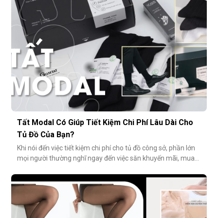
lớp tất khiến
Tất Modal Có Giúp Tiết Kiệm Chi Phí Lâu Dài Cho
Tủ Đồ Của Bạn?
Khi nói đến việc tiết kiệm chi phí cho tủ đồ công sở, phần lớn
mọi người thường nghĩ ngay đến việc săn khuyến mãi, mua
combo hoặc tối giản số lượng món đồ. Tuy nhiên, có một
cách tiết kiệm bền vững và tinh tế hơn rất nhiều: đầu tư vào
chất lượng từ những món nhỏ nhất. Cụ thể hơn, tất modal
không chỉ