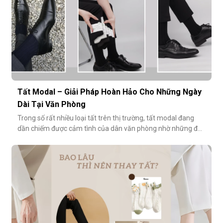
Tất Modal – Giải Pháp Hoàn Hảo Cho Những Ngày
Dài Tại Văn Phòng
Trong số rất nhiều loại tất trên thị trường, tất modal đang
dần chiếm được cảm tình của dân văn phòng nhờ những đặc
tính vượt trội về sự mềm mại, thoáng khí và độ bền cao. Hãy
cùng khám phá vì sao tất modal lại được xem là lựa chọn lý
tưởng cho những ngày dài tại văn phòng.Khi đôi chân “lên
tiếng” s