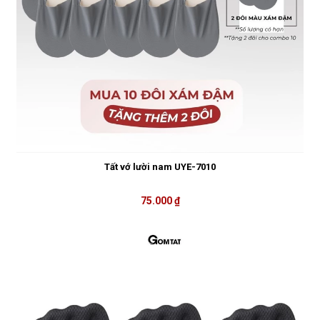
Tất vớ lười nam UYE-7010
75.000 ₫