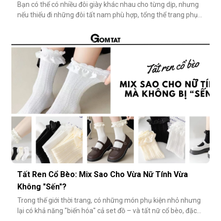
Bạn có thể có nhiều đôi giày khác nhau cho từng dịp, nhưng
nếu thiếu đi những đôi tất nam phù hợp, tổng thể trang phục
vẫn chưa thật sự hoàn hảo. Một đôi vớ nam tưởng chừng
nhỏ nhặt, nhưng lại góp phần định hình phong cách, nâng
tầm sự chỉn chu và thể hiện gu thẩm mỹ cá nhân một cách
rõ rệt. Dưới đâ
Tất Ren Cổ Bèo: Mix Sao Cho Vừa Nữ Tính Vừa
Không "Sến"?
Trong thế giới thời trang, có những món phụ kiện nhỏ nhưng
lại có khả năng "biến hóa" cả set đồ – và tất nữ cổ bèo, đặc