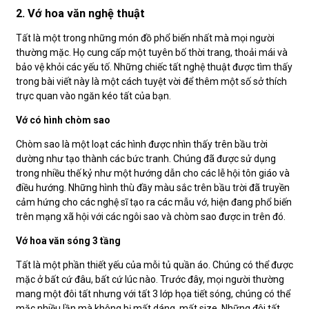
2. Vớ hoa văn nghệ thuật
Tất là một trong những món đồ phổ biến nhất mà mọi người
thường mặc. Họ cung cấp một tuyên bố thời trang, thoải mái và
bảo vệ khỏi các yếu tố. Những chiếc tất nghệ thuật được tìm thấy
trong bài viết này là một cách tuyệt vời để thêm một số sở thích
trực quan vào ngăn kéo tất của bạn.
Vớ có hình chòm sao
Chòm sao là một loạt các hình được nhìn thấy trên bầu trời
dường như tạo thành các bức tranh. Chúng đã được sử dụng
trong nhiều thế kỷ như một hướng dẫn cho các lễ hội tôn giáo và
điều hướng. Những hình thù đầy màu sắc trên bầu trời đã truyền
cảm hứng cho các nghệ sĩ tạo ra các mẫu vớ, hiện đang phổ biến
trên mạng xã hội với các ngôi sao và chòm sao được in trên đó.
Vớ hoa văn sóng 3 tầng
Tất là một phần thiết yếu của mỗi tủ quần áo. Chúng có thể được
mặc ở bất cứ đâu, bất cứ lúc nào. Trước đây, mọi người thường
mang một đôi tất nhưng với tất 3 lớp họa tiết sóng, chúng có thể
mặc nhiều lần mà không bị mất dáng, mất size. Những đôi tất