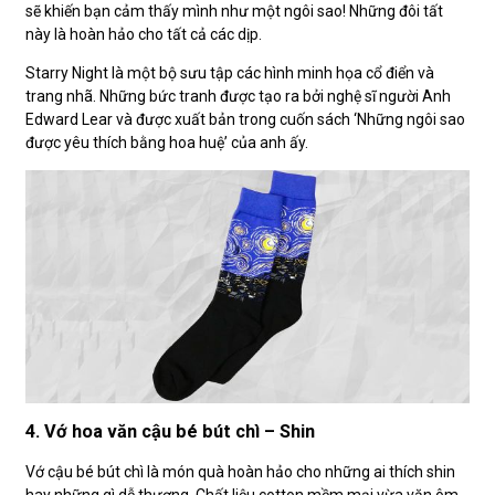
sẽ khiến bạn cảm thấy mình như một ngôi sao! Những đôi tất
này là hoàn hảo cho tất cả các dịp.
Starry Night là một bộ sưu tập các hình minh họa cổ điển và
trang nhã. Những bức tranh được tạo ra bởi nghệ sĩ người Anh
Edward Lear và được xuất bản trong cuốn sách ‘Những ngôi sao
được yêu thích bằng hoa huệ’ của anh ấy.
4. Vớ hoa văn cậu bé bút chì – Shin
Vớ cậu bé bút chì là món quà hoàn hảo cho những ai thích shin
hay những gì dễ thương. Chất liệu cotton mềm mại vừa vặn ôm