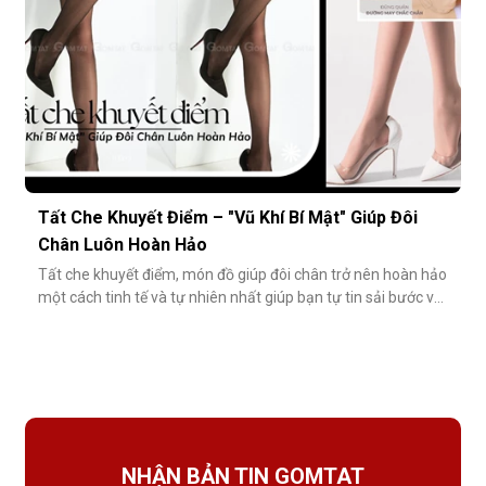
Tất Che Khuyết Điểm – "Vũ Khí Bí Mật" Giúp Đôi
Chân Luôn Hoàn Hảo
Tất che khuyết điểm, món đồ giúp đôi chân trở nên hoàn hảo
một cách tinh tế và tự nhiên nhất giúp bạn tự tin sải bước với
váy ngắn, quần short hay giày cao gót trong những dịp quan
trọng.Tất che khuyết điểm là gì và vì sao nên dùng?Khác với
tất thông thường, tất che khuyết điểm được thiết kế với mục
NHẬN BẢN TIN GOMTAT