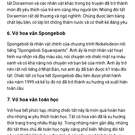
tất Doraemon và các nhân vật khác trong bộ truyện đã trở thành
món đồ yêu thích của trẻ em cũng như người lớn. Những đôi tất
Doraemon rất dễ thương và ngộ nghĩnh. Chúng được làm bằng
chất liệu bền, có lớp lót chống thấm nước và có thiết kế đáng yêu.
6. Vớ hoa văn Spongebob
Spongebob là nhân vật chính của chương trình Nickelodeon nổi
tiếng “Spongebob Squarepants”. Anh ấy là một nhân vật hoạt
hình vui nhộn và đầy màu sắc, nói chuyện với chiếc mặt nạ màu
xanh và có khả năng nói chuyện với bạn bè của mình. Anh ấy trở
nên rất nổi tiếng ở Nhật Bản, nơi anh ấy đã bán được 61 triệu đôi
tất. Chiếc tất có họa tiết Spongebob đầu tiên được phát hành
vào năm 1999 và kể từ đó nó đã trở thành xu hướng và xuất hiện
toàn cầu.
7. Vớ hoa văn toán học
Với họa tiết phức tạp, những chiếc tất này là món quà hoàn hảo
cho những ai yêu thích toán học. Tất có hoa văn đã là xu hướng
thời trang trong nhiều thập kỷ. Trong những năm gần đây, những
đôi tất theo chủ đề toán học ngày càng phổ biến. Những đôi tất