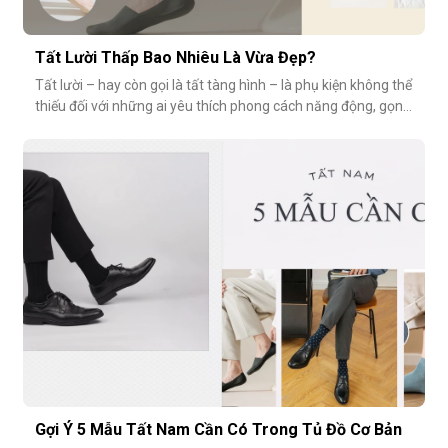
Tất Lười Thấp Bao Nhiêu Là Vừa Đẹp?
Tất lười – hay còn gọi là tất tàng hình – là phụ kiện không thể
thiếu đối với những ai yêu thích phong cách năng động, gọn
nhẹ nhưng vẫn muốn giữ sự tinh tế cho tổng thể trang phục.
Tuy nhiên, có một câu hỏi thường gặp: tất giày lười thấp bao
nhiêu là vừa đẹp? Nếu quá thấp, tất dễ bị tuột; nếu quá c
Gợi Ý 5 Mẫu Tất Nam Cần Có Trong Tủ Đồ Cơ Bản