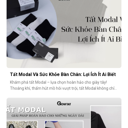
nhưng lại ảnh hưởng rất nhiều đến trải nghiệm hằng
ngày.Chất liệu sợi modalĐiểm
Tất Modal Và Sức Khỏe Bàn Chân: Lợi Ích Ít Ai Biết
Khám phá tất Modal – lựa chọn hoàn hảo cho giày tây!
Thoáng khí, thấm hút mồ hôi vượt trội, tất Modal không chỉ
mang lại sự thoải mái mà còn bảo vệ sức khỏe bàn chân,
ngăn mùi hôi và bệnh da liễu. Hãy cùng khám phá lý do vì sao
tất Modal đang trở thành xu hướng không thể thiếu cho các
quý ông hiện đ