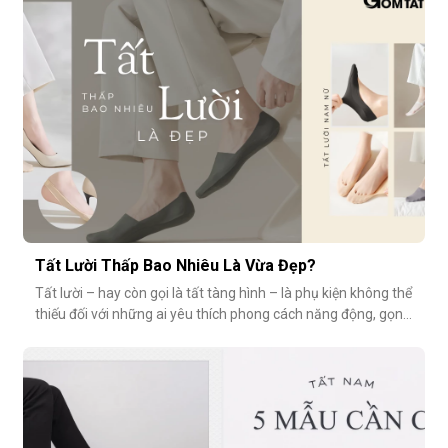
tất là bao lâu?Trung bình, một đôi tất sử dụng thường xuyên
(3–4 lần/tuần
Tất Lười Thấp Bao Nhiêu Là Vừa Đẹp?
Tất lười – hay còn gọi là tất tàng hình – là phụ kiện không thể
thiếu đối với những ai yêu thích phong cách năng động, gọn
nhẹ nhưng vẫn muốn giữ sự tinh tế cho tổng thể trang phục.
Tuy nhiên, có một câu hỏi thường gặp: tất giày lười thấp bao
nhiêu là vừa đẹp? Nếu quá thấp, tất dễ bị tuột; nếu quá c