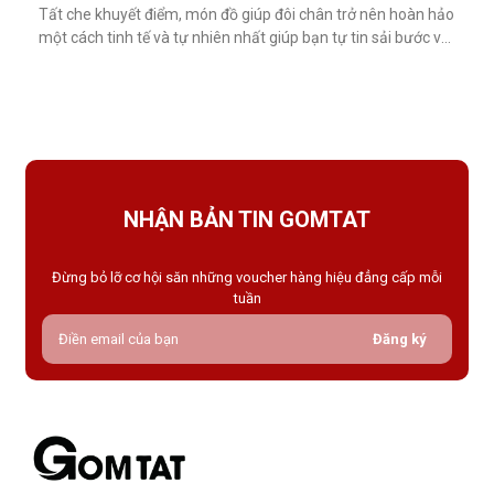
Tất che khuyết điểm, món đồ giúp đôi chân trở nên hoàn hảo
một cách tinh tế và tự nhiên nhất giúp bạn tự tin sải bước với
váy ngắn, quần short hay giày cao gót trong những dịp quan
trọng.Tất che khuyết điểm là gì và vì sao nên dùng?Khác với
tất thông thường, tất che khuyết điểm được thiết kế với mục
NHẬN BẢN TIN GOMTAT
Đừng bỏ lỡ cơ hội săn những voucher hàng hiệu đẳng cấp mỗi
tuần
Đăng ký