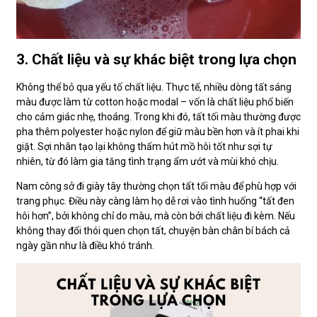
3. Chất liệu và sự khác biệt trong lựa chọn
Không thể bỏ qua yếu tố chất liệu. Thực tế, nhiều dòng tất sáng
màu được làm từ cotton hoặc modal – vốn là chất liệu phổ biến
cho cảm giác nhẹ, thoáng. Trong khi đó, tất tối màu thường được
pha thêm polyester hoặc nylon để giữ màu bền hơn và ít phai khi
giặt. Sợi nhân tạo lại không thấm hút mồ hôi tốt như sợi tự
nhiên, từ đó làm gia tăng tình trạng ẩm ướt và mùi khó chịu.
Nam công sở đi giày tây thường chọn tất tối màu để phù hợp với
trang phục. Điều này càng làm họ dễ rơi vào tình huống “tất đen
hôi hơn”, bởi không chỉ do màu, mà còn bởi chất liệu đi kèm. Nếu
không thay đổi thói quen chọn tất, chuyện bàn chân bí bách cả
ngày gần như là điều khó tránh.