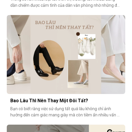
dần chiếm được cảm tình của dân văn phòng nhờ những đặc
tính vượt trội về sự mềm mại, thoáng khí và độ bền cao. Hãy
cùng khám phá vì sao tất modal lại được xem là lựa chọn lý
tưởng cho những ngày dài tại văn phòng.Khi đôi chân “lên
tiếng” s
Bao Lâu Thì Nên Thay Một Đôi Tất?
Bạn có biết rằng việc sử dụng tất quá lâu không chỉ ảnh
hưởng đến cảm giác mang giày mà còn tiềm ẩn nhiều vấn đề
vệ sinh, sức khỏe? Vậy bao lâu thì nên thay một đôi tất?
Cùng GOMTAT tìm hiểu nhé.Tuổi thọ trung bình của một đôi