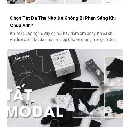
Chọn Tất Da Thế Nào Để Không Bị Phản Sáng Khi
Chụp Ảnh?
Khi mặc váy ngắn, váy dạ hội hay đầm ôm body, nhiều chị
em lựa chọn tất da như một lớp bảo vệ mỏng nhẹ giúp đôi
chân thêm thon gọn, đều màu và che đi khuyết điểm nhỏ.
Tuy nhiên, không ít người gặp phải tình huống dở khóc dở
cười: đôi chân phản chiếu ánh sáng trắng loá trong ảnh, lộ rõ
lớp tất khiến