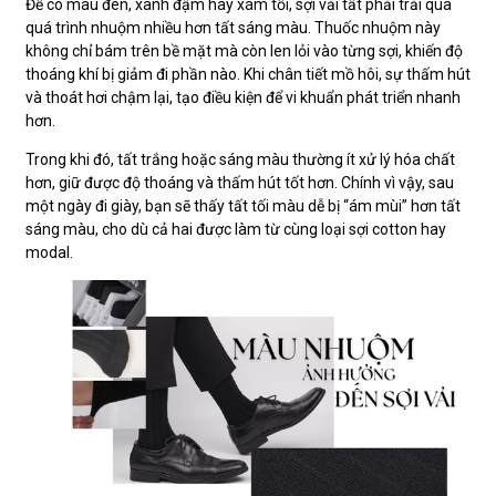
Để có màu đen, xanh đậm hay xám tối, sợi vải tất phải trải qua
quá trình nhuộm nhiều hơn tất sáng màu. Thuốc nhuộm này
không chỉ bám trên bề mặt mà còn len lỏi vào từng sợi, khiến độ
thoáng khí bị giảm đi phần nào. Khi chân tiết mồ hôi, sự thấm hút
và thoát hơi chậm lại, tạo điều kiện để vi khuẩn phát triển nhanh
hơn.
Trong khi đó, tất trắng hoặc sáng màu thường ít xử lý hóa chất
hơn, giữ được độ thoáng và thấm hút tốt hơn. Chính vì vậy, sau
một ngày đi giày, bạn sẽ thấy tất tối màu dễ bị “ám mùi” hơn tất
sáng màu, cho dù cả hai được làm từ cùng loại sợi cotton hay
modal.