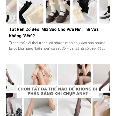
Tất Ren Cổ Bèo: Mix Sao Cho Vừa Nữ Tính Vừa
Không "Sến"?
Trong thế giới thời trang, có những món phụ kiện nhỏ nhưng
lại có khả năng "biến hóa" cả set đồ – và tất nữ cổ bèo, đặc
biệt là tất ren cổ bèo, chính là một trong số đó. Nhẹ nhàng,
nữ tính và có phần điệu đà, món phụ kiện này đôi khi bị gắn
mác "sến súa" nếu không phối đúng cách. Vậy làm sao để
diện