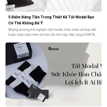
5 Điểm Đáng Tiền Trong Thiết Kế Tất Modal Bạn
Có Thể Không Để Ý
Những ai từng trải nghiệm tất modal, chắc chắn sẽ thay đổi
hoàn toàn cách nhìn về món đồ nhỏ này. Hãy cùng GOMTAT
khám phá 5 điểm đáng tiền trong thiết kế của dòng tất
modal cao cấp – những điều có thể bạn chưa từng để ý
nhưng lại ảnh hưởng rất nhiều đến trải nghiệm hằng
ngày.Chất liệu sợi modalĐiểm