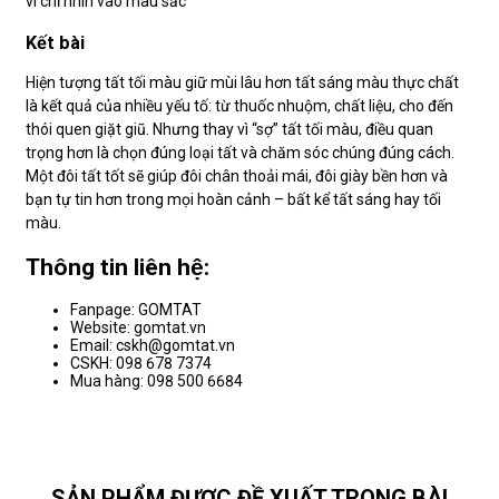
vì chỉ nhìn vào màu sắc
Kết bài
Hiện tượng tất tối màu giữ mùi lâu hơn tất sáng màu thực chất
là kết quả của nhiều yếu tố: từ thuốc nhuộm, chất liệu, cho đến
thói quen giặt giũ. Nhưng thay vì “sợ” tất tối màu, điều quan
trọng hơn là chọn đúng loại tất và chăm sóc chúng đúng cách.
Một đôi tất tốt sẽ giúp đôi chân thoải mái, đôi giày bền hơn và
bạn tự tin hơn trong mọi hoàn cảnh – bất kể tất sáng hay tối
màu.
Thông tin liên hệ:
Fanpage: GOMTAT
Website: gomtat.vn
Email: cskh@gomtat.vn
CSKH: 098 678 7374
Mua hàng: 098 500 6684
SẢN PHẨM ĐƯỢC ĐỀ XUẤT TRONG BÀI