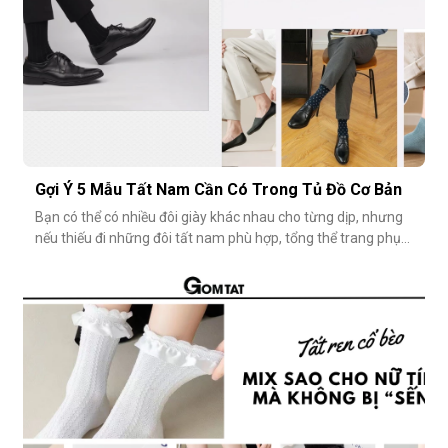
Gợi Ý 5 Mẫu Tất Nam Cần Có Trong Tủ Đồ Cơ Bản
Bạn có thể có nhiều đôi giày khác nhau cho từng dịp, nhưng
nếu thiếu đi những đôi tất nam phù hợp, tổng thể trang phục
vẫn chưa thật sự hoàn hảo. Một đôi vớ nam tưởng chừng
nhỏ nhặt, nhưng lại góp phần định hình phong cách, nâng
tầm sự chỉn chu và thể hiện gu thẩm mỹ cá nhân một cách
rõ rệt. Dưới đâ