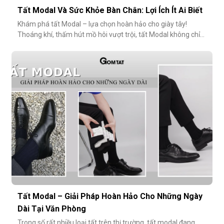
Tất Modal Và Sức Khỏe Bàn Chân: Lợi Ích Ít Ai Biết
Khám phá tất Modal – lựa chọn hoàn hảo cho giày tây!
Thoáng khí, thấm hút mồ hôi vượt trội, tất Modal không chỉ
mang lại sự thoải mái mà còn bảo vệ sức khỏe bàn chân,
ngăn mùi hôi và bệnh da liễu. Hãy cùng khám phá lý do vì sao
tất Modal đang trở thành xu hướng không thể thiếu cho các
quý ông hiện đ
Tất Modal – Giải Pháp Hoàn Hảo Cho Những Ngày
Dài Tại Văn Phòng
Trong số rất nhiều loại tất trên thị trường, tất modal đang