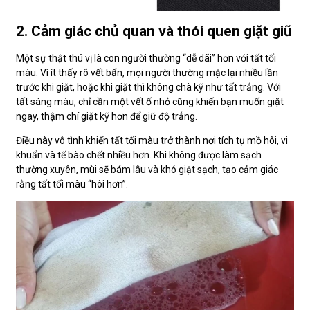
2. Cảm giác chủ quan và thói quen giặt giũ
Một sự thật thú vị là con người thường “dễ dãi” hơn với tất tối
màu. Vì ít thấy rõ vết bẩn, mọi người thường mặc lại nhiều lần
trước khi giặt, hoặc khi giặt thì không chà kỹ như tất trắng. Với
tất sáng màu, chỉ cần một vết ố nhỏ cũng khiến bạn muốn giặt
ngay, thậm chí giặt kỹ hơn để giữ độ trắng.
Điều này vô tình khiến tất tối màu trở thành nơi tích tụ mồ hôi, vi
khuẩn và tế bào chết nhiều hơn. Khi không được làm sạch
thường xuyên, mùi sẽ bám lâu và khó giặt sạch, tạo cảm giác
rằng tất tối màu “hôi hơn”.