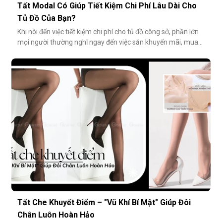
Tất Modal Có Giúp Tiết Kiệm Chi Phí Lâu Dài Cho
Tủ Đồ Của Bạn?
Khi nói đến việc tiết kiệm chi phí cho tủ đồ công sở, phần lớn
mọi người thường nghĩ ngay đến việc săn khuyến mãi, mua
combo hoặc tối giản số lượng món đồ. Tuy nhiên, có một
cách tiết kiệm bền vững và tinh tế hơn rất nhiều: đầu tư vào
chất lượng từ những món nhỏ nhất. Cụ thể hơn, tất modal
không chỉ
Tất Che Khuyết Điểm – "Vũ Khí Bí Mật" Giúp Đôi
Chân Luôn Hoàn Hảo