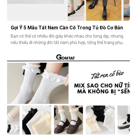
Gợi Ý 5 Mẫu Tất Nam Cần Có Trong Tủ Đồ Cơ Bản
Bạn có thể có nhiều đôi giày khác nhau cho từng dịp, nhưng
nếu thiếu đi những đôi tất nam phù hợp, tổng thể trang phục
vẫn chưa thật sự hoàn hảo. Một đôi vớ nam tưởng chừng
nhỏ nhặt, nhưng lại góp phần định hình phong cách, nâng
tầm sự chỉn chu và thể hiện gu thẩm mỹ cá nhân một cách
rõ rệt. Dưới đâ