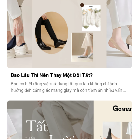
tiếng” s
Bao Lâu Thì Nên Thay Một Đôi Tất?
Bạn có biết rằng việc sử dụng tất quá lâu không chỉ ảnh
hưởng đến cảm giác mang giày mà còn tiềm ẩn nhiều vấn đề
vệ sinh, sức khỏe? Vậy bao lâu thì nên thay một đôi tất?
Cùng GOMTAT tìm hiểu nhé.Tuổi thọ trung bình của một đôi
tất là bao lâu?Trung bình, một đôi tất sử dụng thường xuyên
(3–4 lần/tuần