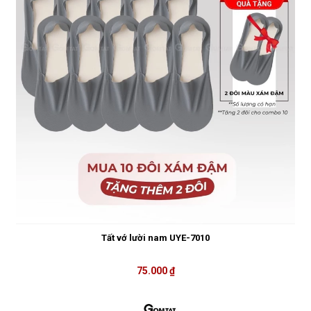
Tất vớ lười nam UYE-7010
75.000 ₫