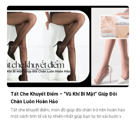
combo hoặc tối giản số lượng món đồ. Tuy nhiên, có một
cách tiết kiệm bền vững và tinh tế hơn rất nhiều: đầu tư vào
chất lượng từ những món nhỏ nhất. Cụ thể hơn, tất modal
không chỉ
Tất Che Khuyết Điểm – "Vũ Khí Bí Mật" Giúp Đôi
Chân Luôn Hoàn Hảo
Tất che khuyết điểm, món đồ giúp đôi chân trở nên hoàn hảo
một cách tinh tế và tự nhiên nhất giúp bạn tự tin sải bước với
váy ngắn, quần short hay giày cao gót trong những dịp quan
trọng.Tất che khuyết điểm là gì và vì sao nên dùng?Khác với
tất thông thường, tất che khuyết điểm được thiết kế với mục