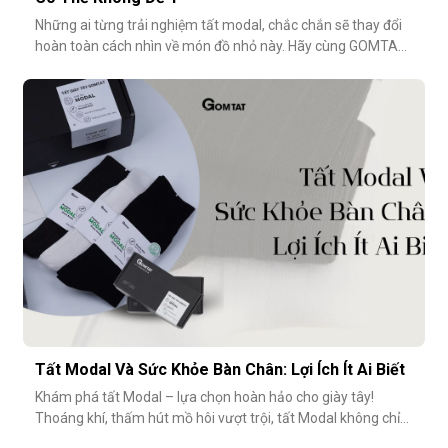
Những ai từng trải nghiệm tất modal, chắc chắn sẽ thay đổi
hoàn toàn cách nhìn về món đồ nhỏ này. Hãy cùng GOMTAT
khám phá 5 điểm đáng tiền trong thiết kế của dòng tất
modal cao cấp – những điều có thể bạn chưa từng để ý
nhưng lại ảnh hưởng rất nhiều đến trải nghiệm hằng
ngày.Chất liệu sợi modalĐiểm
Tất Modal Và Sức Khỏe Bàn Chân: Lợi Ích Ít Ai Biết
Khám phá tất Modal – lựa chọn hoàn hảo cho giày tây!
Thoáng khí, thấm hút mồ hôi vượt trội, tất Modal không chỉ
mang lại sự thoải mái mà còn bảo vệ sức khỏe bàn chân,