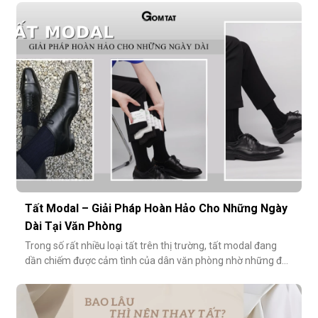
ngăn mùi hôi và bệnh da liễu. Hãy cùng khám phá lý do vì sao
tất Modal đang trở thành xu hướng không thể thiếu cho các
quý ông hiện đ
Tất Modal – Giải Pháp Hoàn Hảo Cho Những Ngày
Dài Tại Văn Phòng
Trong số rất nhiều loại tất trên thị trường, tất modal đang
dần chiếm được cảm tình của dân văn phòng nhờ những đặc
tính vượt trội về sự mềm mại, thoáng khí và độ bền cao. Hãy
cùng khám phá vì sao tất modal lại được xem là lựa chọn lý
tưởng cho những ngày dài tại văn phòng.Khi đôi chân “lên