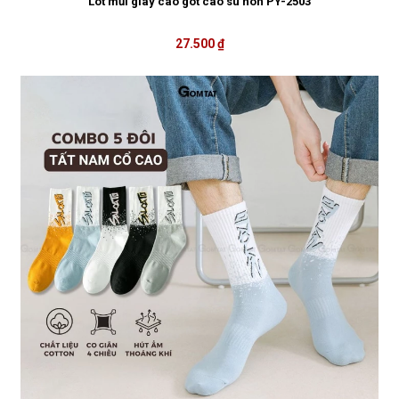
Lót mũi giày cao gót cao su non PY-2503
27.500 ₫