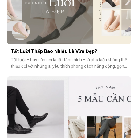
Tất Lười Thấp Bao Nhiêu Là Vừa Đẹp?
Tất lười – hay còn gọi là tất tàng hình – là phụ kiện không thể
thiếu đối với những ai yêu thích phong cách năng động, gọn
nhẹ nhưng vẫn muốn giữ sự tinh tế cho tổng thể trang phục.
Tuy nhiên, có một câu hỏi thường gặp: tất giày lười thấp bao
nhiêu là vừa đẹp? Nếu quá thấp, tất dễ bị tuột; nếu quá c