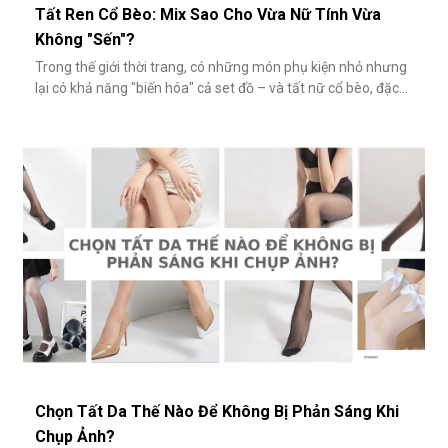
Tất Ren Cổ Bèo: Mix Sao Cho Vừa Nữ Tính Vừa
Không "Sến"?
Trong thế giới thời trang, có những món phụ kiện nhỏ nhưng
lại có khả năng "biến hóa" cả set đồ – và tất nữ cổ bèo, đặc
biệt là tất ren cổ bèo, chính là một trong số đó. Nhẹ nhàng,
nữ tính và có phần điệu đà, món phụ kiện này đôi khi bị gắn
mác "sến súa" nếu không phối đúng cách. Vậy làm sao để
diện
Chọn Tất Da Thế Nào Để Không Bị Phản Sáng Khi
Chụp Ảnh?