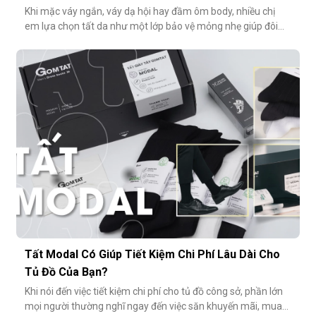
Khi mặc váy ngắn, váy dạ hội hay đầm ôm body, nhiều chị
em lựa chọn tất da như một lớp bảo vệ mỏng nhẹ giúp đôi
chân thêm thon gọn, đều màu và che đi khuyết điểm nhỏ.
Tuy nhiên, không ít người gặp phải tình huống dở khóc dở
cười: đôi chân phản chiếu ánh sáng trắng loá trong ảnh, lộ rõ
lớp tất khiến
Tất Modal Có Giúp Tiết Kiệm Chi Phí Lâu Dài Cho
Tủ Đồ Của Bạn?
Khi nói đến việc tiết kiệm chi phí cho tủ đồ công sở, phần lớn
mọi người thường nghĩ ngay đến việc săn khuyến mãi, mua