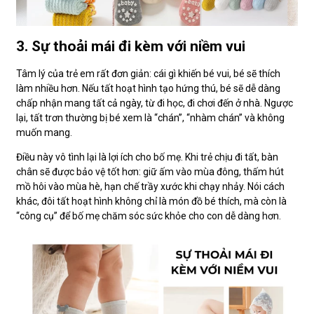
3. Sự thoải mái đi kèm với niềm vui
Tâm lý của trẻ em rất đơn giản: cái gì khiến bé vui, bé sẽ thích
làm nhiều hơn. Nếu tất hoạt hình tạo hứng thú, bé sẽ dễ dàng
chấp nhận mang tất cả ngày, từ đi học, đi chơi đến ở nhà. Ngược
lại, tất trơn thường bị bé xem là “chán”, “nhàm chán” và không
muốn mang.
Điều này vô tình lại là lợi ích cho bố mẹ. Khi trẻ chịu đi tất, bàn
chân sẽ được bảo vệ tốt hơn: giữ ấm vào mùa đông, thấm hút
mồ hôi vào mùa hè, hạn chế trầy xước khi chạy nhảy. Nói cách
khác, đôi tất hoạt hình không chỉ là món đồ bé thích, mà còn là
“công cụ” để bố mẹ chăm sóc sức khỏe cho con dễ dàng hơn.