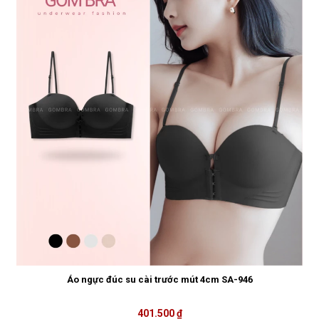
Áo ngực đúc su cài trước mút 4cm SA-946
401.500 ₫